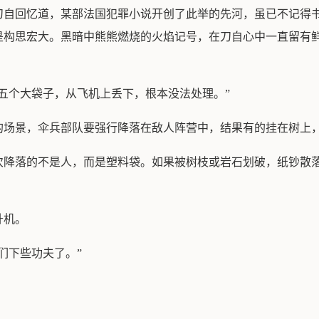
刀自回忆道，某部法国犯罪小说开创了此举的先河，虽已不记得
是构思宏大。黑暗中熊熊燃烧的火焰记号，在刀自心中一直留有
五个大袋子，从飞机上丢下，根本没法处理。”
的场景，伞兵部队要强行降落在敌人阵营中，结果有的挂在树上
次降落的不是人，而是塑料袋。如果被树枝或岩石划破，纸钞散
升机。
们下些功夫了。”