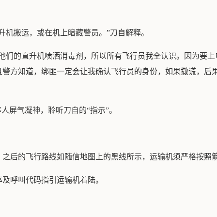
升机搬运，或在机上暗藏警员。”刀自解释。
用他们的直升机喷洒消毒剂，所以所有飞行员我全认识。因为要上
且警方知道，绑匪一定会让我确认飞行员的身份，如果撒谎，后
等人屏气凝神，聆听刀自的“指示”。
。之后的飞行路线如随信地图上的黑线所示，运输机须严格按照
率及呼叫代码指引运输机着陆。