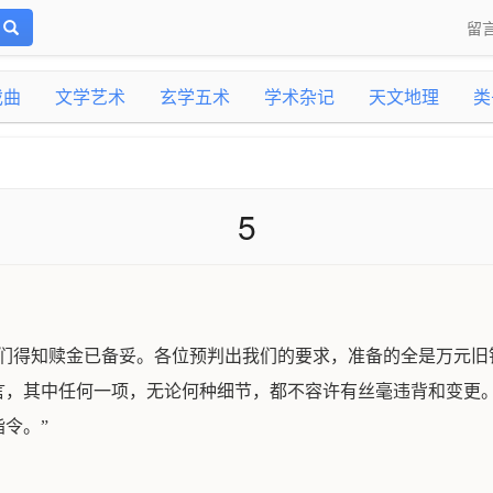
留
戏曲
文学艺术
玄学五术
学术杂记
天文地理
类
5
我们得知赎金已备妥。各位预判出我们的要求，准备的全是万元旧
言，其中任何一项，无论何种细节，都不容许有丝毫违背和变更
令。”