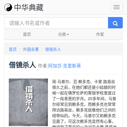
中华典藏
首页
分类
作家
首页
外国名著
借镜杀人
借镜杀人
作者:
阿加莎·克里斯蒂
简·马普尔、范·赖多克、卡里·路易丝
很久之前，在她们都还是小姑娘的时
候一起在佛罗伦萨的寄宿学校里度过
了一段青葱的岁月。20多年间，马普
尔经常见到赖多克，而赖多克也常常
拜访路易丝，赖多克就像他们之间的
纽带似的。今天，马普尔又和赖多克
见面了，可这次赖多克显然有心事，
她谈到了最近的一次对于卡里·路易丝