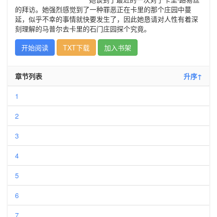
的拜访。她强烈感觉到了一种罪恶正在卡里的那个庄园中蔓
延，似乎不幸的事情就快要发生了，因此她恳请对人性有着深
刻理解的马普尔去卡里的石门庄园探个究竟。
开始阅读
TXT下载
加入书架
章节列表
升序↑
1
2
3
4
5
6
7