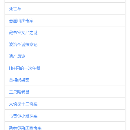
死亡草
悬崖山庄奇案
藏书室女尸之谜
波洛圣诞探案记
遗产风波
H庄园的一次午餐
首相绑架案
三只瞎老鼠
大侦探十二奇案
马普尔小姐探案
斯泰尔斯庄园奇案