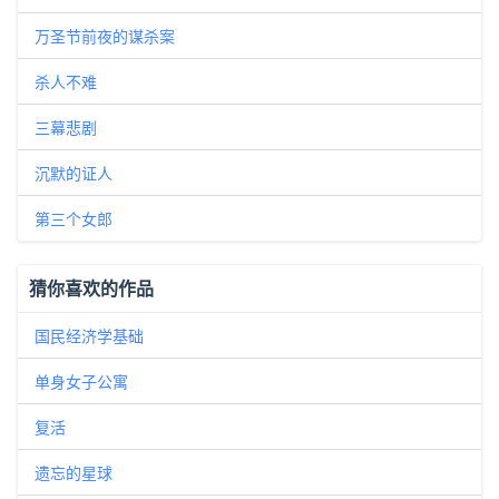
万圣节前夜的谋杀案
杀人不难
三幕悲剧
沉默的证人
第三个女郎
猜你喜欢的作品
国民经济学基础
单身女子公寓
复活
遗忘的星球