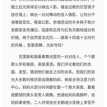
蜡之后光亮得足以映出人影。镀金边框的巨型镜子
挂在墙上，映出一对对舞动的佳人倩影，让你分不
清哪是现实，哪是幻影。依墙而设的许多椅子和沙
发都是金色镶边，底座和后背为红色天鹅绒或白色
织锦。椅子自然是法式的——路易十四或十五时代
的风格 。笙歌燕舞，光彩夺目！
克里斯和我看着舞池里的一对对佳人，个个都
那么年轻美丽，英俊潇洒。我们评论着他们的衣
服、发型，猜测他们彼此之间的关系。但我们的目
光大多数时候还是追随着妈妈，她是全场注意力的
中心。妈妈大部分时间都在跟一个高大英俊、蓄着
络腮胡的黑头发男人跳舞。他递给妈妈高脚杯，给
妈妈拿食物，二人并排坐在天鹅绒沙发椅上享受开