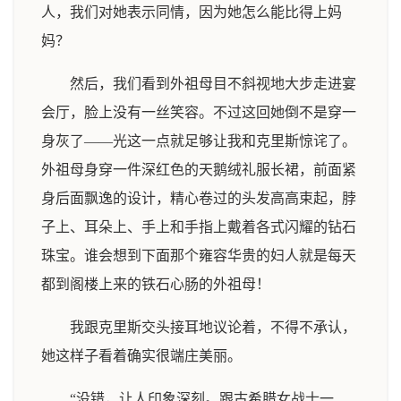
人，我们对她表示同情，因为她怎么能比得上妈
妈？
然后，我们看到外祖母目不斜视地大步走进宴
会厅，脸上没有一丝笑容。不过这回她倒不是穿一
身灰了——光这一点就足够让我和克里斯惊诧了。
外祖母身穿一件深红色的天鹅绒礼服长裙，前面紧
身后面飘逸的设计，精心卷过的头发高高束起，脖
子上、耳朵上、手上和手指上戴着各式闪耀的钻石
珠宝。谁会想到下面那个雍容华贵的妇人就是每天
都到阁楼上来的铁石心肠的外祖母！
我跟克里斯交头接耳地议论着，不得不承认，
她这样子看着确实很端庄美丽。
“没错，让人印象深刻。跟古希腊女战士一