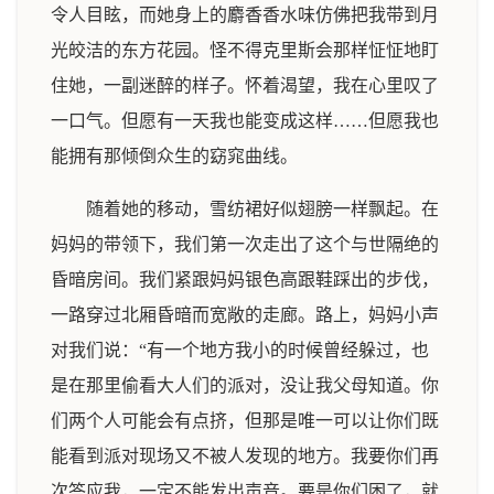
令人目眩，而她身上的麝香香水味仿佛把我带到月
光皎洁的东方花园。怪不得克里斯会那样怔怔地盯
住她，一副迷醉的样子。怀着渴望，我在心里叹了
一口气。但愿有一天我也能变成这样……但愿我也
能拥有那倾倒众生的窈窕曲线。
随着她的移动，雪纺裙好似翅膀一样飘起。在
妈妈的带领下，我们第一次走出了这个与世隔绝的
昏暗房间。我们紧跟妈妈银色高跟鞋踩出的步伐，
一路穿过北厢昏暗而宽敞的走廊。路上，妈妈小声
对我们说：“有一个地方我小的时候曾经躲过，也
是在那里偷看大人们的派对，没让我父母知道。你
们两个人可能会有点挤，但那是唯一可以让你们既
能看到派对现场又不被人发现的地方。我要你们再
次答应我，一定不能发出声音。要是你们困了，就