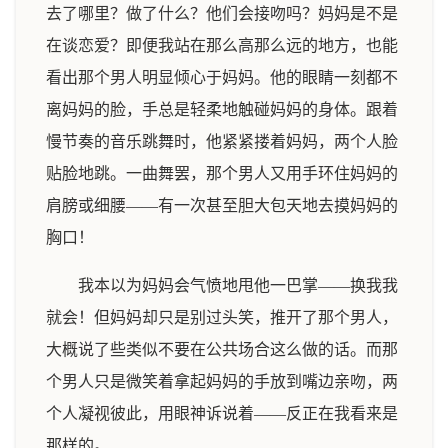
去了哪里？做了什么？他们会接吻吗？妈妈是不是
在谈恋爱？即便我站在那么高那么远的地方，也能
看出那个男人明显倾心于妈妈。他的眼睛一刻都不
离妈妈的脸，手总是轻柔地触碰妈妈的身体。跟着
慢节奏的音乐跳舞时，他紧紧搂着妈妈，两个人脸
贴脸地跳。一曲舞罢，那个男人又用手环住妈妈的
肩膀或细腰——有一次甚至胆大包天地去摸妈妈的
胸口！
我本以为妈妈会气愤地甩他一巴掌——换我我
就会！但妈妈却只是别过头笑，推开了那个男人，
大概说了些类似不要在公共场合这么做的话。而那
个男人只是微笑着拿起妈妈的手放到嘴边亲吻，两
个人凝视彼此，用眼神诉说着——反正在我看来是
那样的。