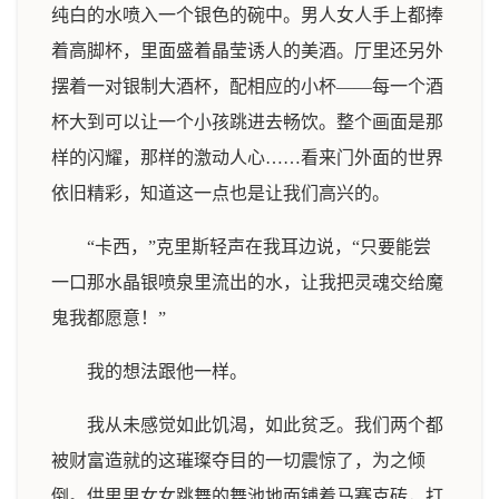
纯白的水喷入一个银色的碗中。男人女人手上都捧
着高脚杯，里面盛着晶莹诱人的美酒。厅里还另外
摆着一对银制大酒杯，配相应的小杯——每一个酒
杯大到可以让一个小孩跳进去畅饮。整个画面是那
样的闪耀，那样的激动人心……看来门外面的世界
依旧精彩，知道这一点也是让我们高兴的。
“卡西，”克里斯轻声在我耳边说，“只要能尝
一口那水晶银喷泉里流出的水，让我把灵魂交给魔
鬼我都愿意！”
我的想法跟他一样。
我从未感觉如此饥渴，如此贫乏。我们两个都
被财富造就的这璀璨夺目的一切震惊了，为之倾
倒。供男男女女跳舞的舞池地面铺着马赛克砖，打