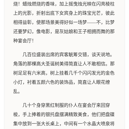
烧！蜡烛燃烧的香味，加上摇曳烛光映在闪亮棱柱
上的光影，折射出底下女宾身上的珠宝光芒，彼此
相得益彰，使那场景美得好似一场梦——不，比梦
还要梦幻，像电影，是灰姑娘和王子相拥而舞的那
种宴会厅！
几百位盛装出席的宾客觥筹交错，谈天说地。
角落的那棵高大圣诞树美得简直让人不敢相信。那
树足足有六米高，树上挂着几千个闪闪发光的金色
小灯，衬着五颜六色的装饰品，简直让人眼花缭
乱。
几十个身穿黑红制服的仆人在宴会厅来回穿
梭，手上捧着的银托盘摆满精致美食，他们把盘碟
集中放到一张大长桌上，中间有一个水晶大喷泉将