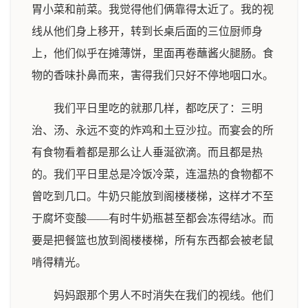
胃小菜和前菜。我觉得他们俩靠得太近了。我的视
线从他们身上移开，转到长桌后面的三位厨师身
上，他们似乎在摊薄饼，里面再卷蘸酱火腿肠。食
物的香味扑鼻而来，害得我们只好不停地咽口水。
我们平日里吃的就那几样，都吃厌了：三明
治、汤、永远不变的炸鸡和土豆沙拉。而宴会的所
有食物看着都是那么让人垂涎欲滴。而且都是热
的。我们平日里总是冷饭冷菜，连温热的食物都不
曾吃到几口。牛奶只能放到阁楼楼梯，这样才不至
于腐坏变酸——有时牛奶瓶甚至都会冻得结冰。而
要是把餐篮也放到阁楼楼梯，所有东西都会被老鼠
啃得精光。
妈妈跟那个男人不时消失在我们的视线。他们