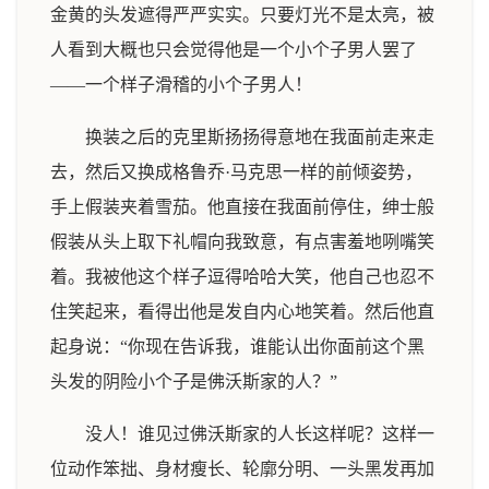
金黄的头发遮得严严实实。只要灯光不是太亮，被
人看到大概也只会觉得他是一个小个子男人罢了
——一个样子滑稽的小个子男人！
换装之后的克里斯扬扬得意地在我面前走来走
去，然后又换成格鲁乔·马克思一样的前倾姿势，
手上假装夹着雪茄。他直接在我面前停住，绅士般
假装从头上取下礼帽向我致意，有点害羞地咧嘴笑
着。我被他这个样子逗得哈哈大笑，他自己也忍不
住笑起来，看得出他是发自内心地笑着。然后他直
起身说：“你现在告诉我，谁能认出你面前这个黑
头发的阴险小个子是佛沃斯家的人？”
没人！谁见过佛沃斯家的人长这样呢？这样一
位动作笨拙、身材瘦长、轮廓分明、一头黑发再加