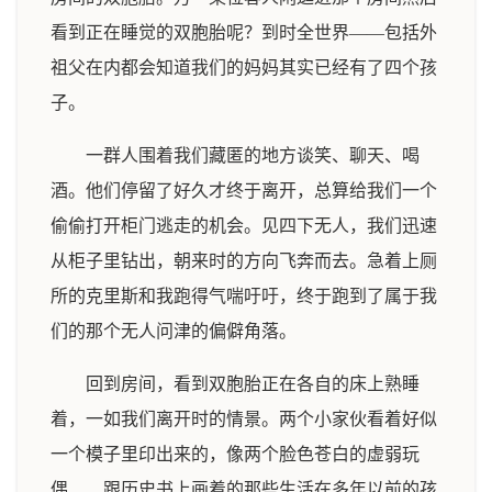
看到正在睡觉的双胞胎呢？到时全世界——包括外
祖父在内都会知道我们的妈妈其实已经有了四个孩
子。
一群人围着我们藏匿的地方谈笑、聊天、喝
酒。他们停留了好久才终于离开，总算给我们一个
偷偷打开柜门逃走的机会。见四下无人，我们迅速
从柜子里钻出，朝来时的方向飞奔而去。急着上厕
所的克里斯和我跑得气喘吁吁，终于跑到了属于我
们的那个无人问津的偏僻角落。
回到房间，看到双胞胎正在各自的床上熟睡
着，一如我们离开时的情景。两个小家伙看着好似
一个模子里印出来的，像两个脸色苍白的虚弱玩
偶……跟历史书上画着的那些生活在多年以前的孩