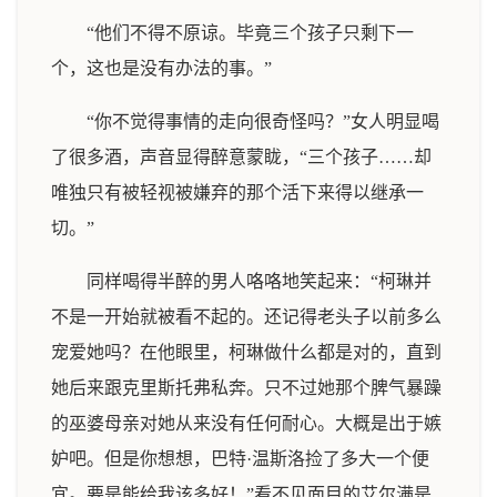
“他们不得不原谅。毕竟三个孩子只剩下一
个，这也是没有办法的事。”
“你不觉得事情的走向很奇怪吗？”女人明显喝
了很多酒，声音显得醉意蒙眬，“三个孩子……却
唯独只有被轻视被嫌弃的那个活下来得以继承一
切。”
同样喝得半醉的男人咯咯地笑起来：“柯琳并
不是一开始就被看不起的。还记得老头子以前多么
宠爱她吗？在他眼里，柯琳做什么都是对的，直到
她后来跟克里斯托弗私奔。只不过她那个脾气暴躁
的巫婆母亲对她从来没有任何耐心。大概是出于嫉
妒吧。但是你想想，巴特·温斯洛捡了多大一个便
宜。要是能给我该多好！”看不见面目的艾尔满是