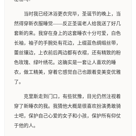
当时我已经沐浴更衣完毕，圣诞节的晚上，当
然得穿新衣服睡觉——反正圣诞老人给我送了好几
套新的来。我穿在身上的这套睡衣十分可爱，白色
长袖，袖子的手腕处有花边，上缀蓝色绸缎丝带，
蕾丝镶边，上衣前后两边都有衣褶，还有精致的粉
色玫瑰、绿叶绣花。这确实是一套让人喜欢的睡
衣，做工精美，穿着它感觉自己也跟着变美变优雅
了。
克里斯走到门口，有些犹豫，目光仍然注视着
穿了新睡衣的我。我猜他大概是很喜欢扮演勇敢骑
士吧，保护自己心爱的女子和小孩，保护所有仰仗
于他的人。