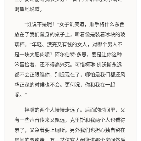
渴望地说道。
“谁说不是呢！”女子讥笑道，顺手将什么东西
放在了我们藏身的桌子上，听着像是装着冰块的玻
璃杯。“年轻、漂亮又有钱的女人，对哪个男人不
是一块大肥肉呢？阿尔伯特·多恩，要是让你这种
笨蛋捡着，还不得高兴死。可惜柯琳·佛沃斯永远
都不会正眼瞧你，别提现在了，哪怕是我们都还风
华正茂的时候也不会。更何况，你和我在一起
呢。”
拌嘴的两个人慢慢走远了。后面的时间里，又
有一些声音传来又飘远，克里斯和我两个人也看得
累了，又急着要上厕所。另外我们也担心独自留在
房间的双胞胎。万一某位客人闲逛进那个房间然后