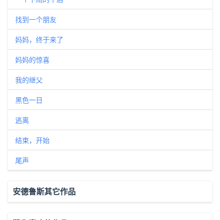
找到一个朋友
妈妈，终于来了
妈妈的惊喜
我的继父
黑色一日
逃离
结束，开始
尾声
安德鲁斯其它作品