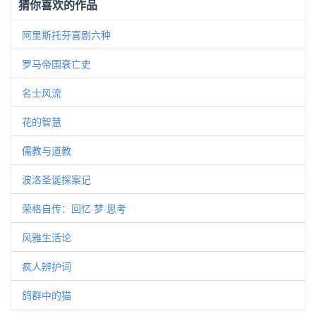
猜你喜欢的作品
阿里斯托芬喜剧六种
罗马帝国衰亡史
名士风流
花的智慧
儒教与道教
波洛圣诞探案记
荣格自传：回忆·梦·思考
风雅生活论
疯人辨护词
鸽群中的猫