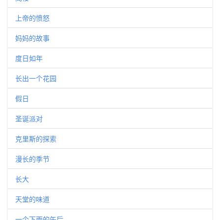
上帝的愤怒
妈妈的故事
度日如年
长出一个花园
假日
圣诞派对
克里斯的探索
漫长的季节
长大
天堂的味道
一个下雨的午后