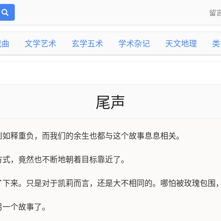
留
戏曲
文学艺术
玄学五术
学术杂记
天文地理
类
尾声
到如释重负，而我们的余生也都与这个故事息息相关。
方式，竟然也不断地朝着目标靠近了。
了下来。只是对于凯莉而言，还是大不相同的。哪怕被玫瑰包围
另一个故事了。