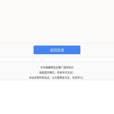
返回目录
中华典藏网旨在推广国学知识
吸取国学精华，传承中华文化！
本站非营利性站点，以方便网友为主，仅供学习。