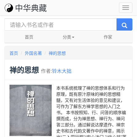
中华典藏
首页
分类
作家
首页
外国名著
禅的思想
禅的思想
作者:
铃木大拙
本书系统梳理了禅的思想体系和行为
原理，既有原汁原味的禅的思想精
髓，又有对生活体验的意见和建议，
可作为了解东方禅学思想的入门之
书。 本书按照知、行、问答的顺序编
撰而成，分为禅思想、禅行为、禅问
答三部分。通过解说达摩遗作、禅宗
史书和古代韵文著作中的禅意，揭示
出“二入四行观”“安心法门 ”“信心铭”等