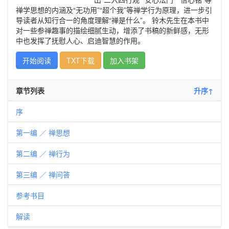
禅学思想的内涵及“无功用”“超个我”等禅学行为原理，进一步引
导读者从知行合一的角度理解“禅是什么”。 铃木先生在本书中
对一些参禅趣事的描绘细腻生动，增添了书稿的新鲜感，无形
中也发挥了抚慰人心、启迪智慧的作用。
开始阅读
TXT下载
加入书架
章节列表
升序↑
序
第一编 ／ 禅思想
第二编 ／ 禅行为
第三编 ／ 禅问答
参考书目
解读