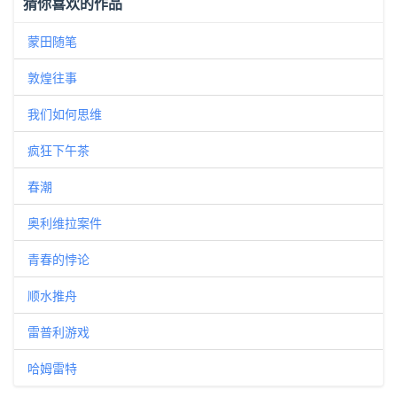
猜你喜欢的作品
蒙田随笔
敦煌往事
我们如何思维
疯狂下午茶
春潮
奥利维拉案件
青春的悖论
顺水推舟
雷普利游戏
哈姆雷特