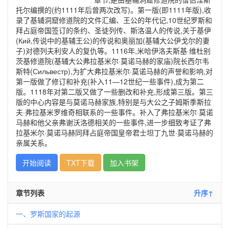
托尔编撰的(约1111年后曾两次改写)。第一版(即1111年版),收
录了基辅洞窟修道院的文件汇编、王公的年代记,10世纪罗斯和
拜占庭帝国签订的条约、圣徒列传、斯洛温人的传说,关于基伊
(Кий,传说中的基辅王公)的传说和奥丽加(基辅大公伊戈尔的妻
子)对德列夫利安人的复仇等。1116年,米哈伊洛夫斯基·维杜别
茨基修道院(基辅大公弗拉基米尔·莫诺马赫的家庙)院长西尔韦
斯特(Сильвестр),为扩大弗拉基米尔·莫诺马赫的声誉和影响,对
第一版做了修订和补充(补入11—12世纪一些事件),成为第二
版。1118年对第二版又做了一些删改和补充,形成第三版。第三
版的中心内容是与莫诺马赫家族,特别是与大公之子姆斯季斯拉
夫·弗拉基米罗维奇相联系的一些事件。补入了弗拉基米尔·莫诺
马赫和他父亲弗谢沃洛德相关的一些事件,进一步细致考证了弗
拉基米尔·莫诺马赫同拜占庭帝国皇帝君士坦丁九世·莫诺马赫的
亲属关系。
开始阅读
TXT下载
加入书架
章节列表
升序↑
一、罗斯国家的起源