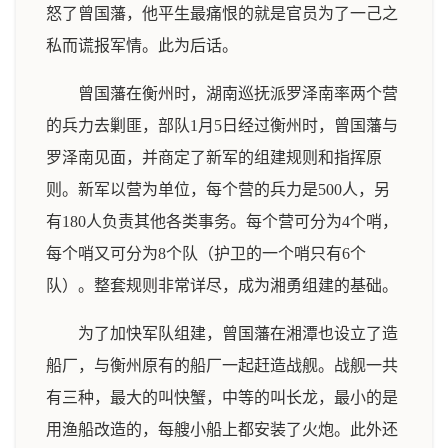
怒了曾国藩，他平生最痛恨的就是官员为了一己之
私而谎报军情。此为后话。
曾国藩在衡州时，湖南巡抚派罗泽南率两个营
的兵力去剿匪，部队1月5日经过衡州时，曾国藩与
罗泽南见面，并商定了新军的组建规则和指挥原
则。新军以营为单位，每个营的兵力是500人，另
有180人负责其他各类事务。每个营可分为4个哨，
每个哨又可分为8个队（护卫的一个哨只有6个
队）。整套规则非常详尽，成为湘勇组建的基础。
为了加快军队组建，曾国藩在湘潭也设立了造
船厂，与衡州原有的船厂一起赶造战舰。战舰一共
有三种，最大的叫快蟹，中等的叫长龙，最小的是
用渔船改造的，每艘小船上都安装了火炮。此外还