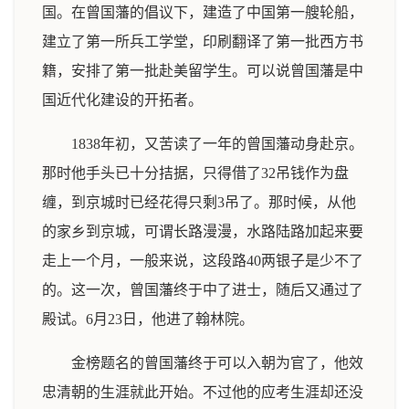
国。在曾国藩的倡议下，建造了中国第一艘轮船，
建立了第一所兵工学堂，印刷翻译了第一批西方书
籍，安排了第一批赴美留学生。可以说曾国藩是中
国近代化建设的开拓者。
1838年初，又苦读了一年的曾国藩动身赴京。
那时他手头已十分拮据，只得借了32吊钱作为盘
缠，到京城时已经花得只剩3吊了。那时候，从他
的家乡到京城，可谓长路漫漫，水路陆路加起来要
走上一个月，一般来说，这段路40两银子是少不了
的。这一次，曾国藩终于中了进士，随后又通过了
殿试。6月23日，他进了翰林院。
金榜题名的曾国藩终于可以入朝为官了，他效
忠清朝的生涯就此开始。不过他的应考生涯却还没