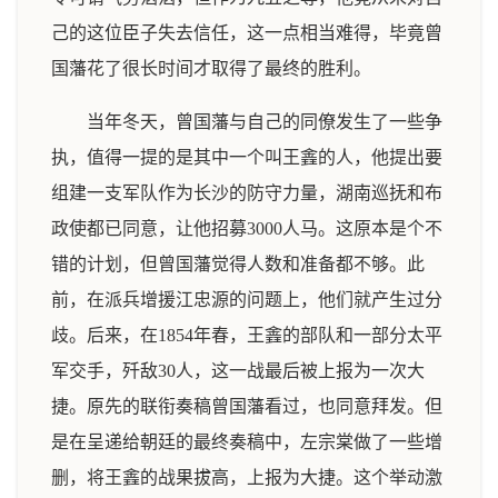
己的这位臣子失去信任，这一点相当难得，毕竟曾
国藩花了很长时间才取得了最终的胜利。
当年冬天，曾国藩与自己的同僚发生了一些争
执，值得一提的是其中一个叫王錱的人，他提出要
组建一支军队作为长沙的防守力量，湖南巡抚和布
政使都已同意，让他招募3000人马。这原本是个不
错的计划，但曾国藩觉得人数和准备都不够。此
前，在派兵增援江忠源的问题上，他们就产生过分
歧。后来，在1854年春，王錱的部队和一部分太平
军交手，歼敌30人，这一战最后被上报为一次大
捷。原先的联衔奏稿曾国藩看过，也同意拜发。但
是在呈递给朝廷的最终奏稿中，左宗棠做了一些增
删，将王錱的战果拔高，上报为大捷。这个举动激