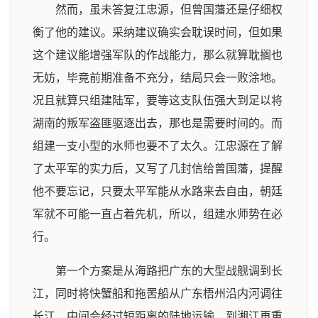
然而，虽未答复江忠源，但曾国藩还是仔细权
衡了他的建议。采纳建议确实会耽误时间，但如果
这个建议能增强军队的作战能力，那么就算耽搁也
无妨，毕竟前期准备不充分，结局只会一败涂地。
况且就算只组建陆军，要等这支队伍强大到足以将
湖南的叛军盗匪驱逐出去，那也是需要时间的。而
组建一支小型的水师也要不了太久。江忠源在了解
了太平军的实力后，又写了几封信给曾国藩，提醒
他不要忘记，只要太平军能从水路来去自由，朝廷
军就不可能一直占着先机，所以，组建水师势在必
行。
第一个方案是从海路把广东的大型战舰调到长
江，同时将快蟹船和拖罟船从广东梧州沿内河调往
长江，中间会经过短距离的陆地运输，到湘江再重