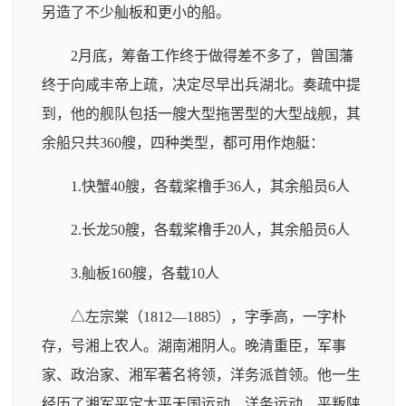
另造了不少舢板和更小的船。
2月底，筹备工作终于做得差不多了，曾国藩
终于向咸丰帝上疏，决定尽早出兵湖北。奏疏中提
到，他的舰队包括一艘大型拖罟型的大型战舰，其
余船只共360艘，四种类型，都可用作炮艇：
1.快蟹40艘，各载桨橹手36人，其余船员6人
2.长龙50艘，各载桨橹手20人，其余船员6人
3.舢板160艘，各载10人
△左宗棠（1812—1885），字季高，一字朴
存，号湘上农人。湖南湘阴人。晚清重臣，军事
家、政治家、湘军著名将领，洋务派首领。他一生
经历了湘军平定太平天国运动、洋务运动、平叛陕