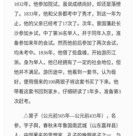
1832年，他参加院试，虽说成绩尚好，却还是落榜
了。1833年，他和父亲都考中了秀才，到这一年为
止，他的父亲已经考了17次了。次年，曾国藩赴长
沙参加乡试，中了第36名举人，并于同年入京，准
备参加来年的会试。然而他前后参加了两次会试，
均未考中。1836年，他借了些盘缠，开始游历江
浙。身为举人，他已经拥有了一定的社会地位，但
他并不满足。游历途中，他看到一套书，认为极
好，便用借来的100两银子将这套书买了下来。他
带着这套书回到家乡，仔细研读了1年多，准备第3
次赶考。
△曾子（公元前505年—公元前435年），名
参，字子舆，春秋末年鲁国南武城（山东嘉祥县）
人。中国著名的思想家，孔子的晚期弟子之一，与