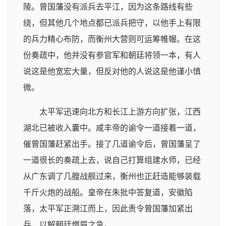
陵。曾国藩没有派兵去平江，因为这条路线有些
绕，但其他几个地点都已派兵把守，以他手上有限
的兵力精心布防，而衡州大营则可运筹帷幄。在这
份奏疏中，他并没有参官军和朝廷将领一本，有人
说这是他宽宏大量，但反对他的人说这是他谨小慎
微。
太平军迅速向北方和长江上游方向扩张，江西
湖北已被收入囊中。咸丰帝的谕令一道接着一道，
催曾国藩赶紧出手。接了几道谕令后，曾国藩呈了
一道很长的奏疏上去，说自己打算组建水师，已经
从广东调了几艘战舰过来，衡州也正赶造能够装载
千斤火炮的战船。皇帝在朱批中答复道，安徽陷
落，太平军正溯江而上，因此责令曾国藩加紧出
兵，以解朝廷燃眉之急。