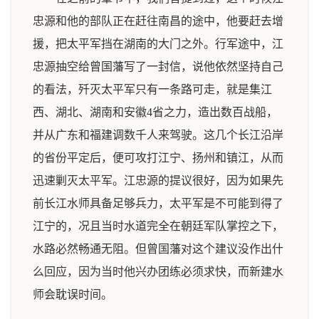
忠源和他的部队正在赶往南昌的途中，他要赶去增
援，把太平军挡在湖南的大门之外。行军途中，江
忠源抽空给曾国藩写了一封信，说他依然坚持自己
的看法，歼灭太平军只有一条路可走，就是集江
西、湖北、湖南和安徽4省之力，造出数百战船，
并从广东和福建调数千人来驾驶。这几个长江沿岸
的省份平定后，便可攻打江宁、扬州和镇江，从而
迅速剿灭太平军。江忠源的提议很好，因为如果先
前长江水师具备足够兵力，太平军是不可能到得了
江宁的，况且当时水道完全在朝廷军队掌控之下，
水路必然畅通无阻。但曾国藩对这个建议没作出什
么回应，因为当时他兴办团练必须求快，而新建水
师会耽误时间。