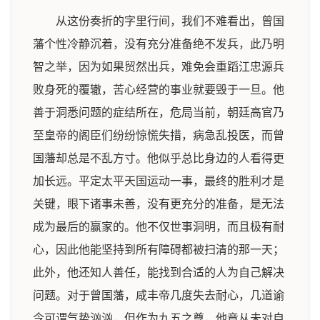
从这份奏折的字里行间，我们不难看出，曾国
藩个性冷静沉着，没有充分准备绝不发兵，此乃明
智之举，因为如果贸然出兵，难免会重蹈江忠源兵
败身死的覆辙，苦心经营的事业就要毁于一旦。他
善于洞悉问题的症结所在，危局当前，朝廷高官乃
至皇帝的阁臣们纷纷惊慌失措，病急乱投医，而曾
国藩却总是不乱方寸。他似乎总比身边的人看得更
加长远。平定太平天国运动一事，最终的胜利才是
关键，眼下诸事未善，没有更充分的准备，是无法
成为最后的赢家的。他不仅世事洞明，而且极有耐
心，因此他能坚持到所有障碍都被扫清的那一天；
此外，他还知人善任，能找到合适的人为自己解决
问题。对于曾国藩，咸丰帝几度失去耐心，几道谕
令可谓气势汹汹，但作为九五之尊，他竟从未对自