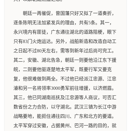
朝廷一再催促，曾国藩只好又拟了一道奏折，
逐条陈明无法加紧发兵的理由，共有5条。其一，
永兴境内有匪徒，广东通往湖北的道路阻梗，眼下
只有83门火炮运达。另外，战船新造和改造自动工
之日起不过80天左右，需等到新年过后尚可完工。
其二，安徽、湖北告急，朝廷一则要他沿江东下援
皖，二则要他驱逐楚地太平军，既要行军又要克
复，他很难做到两全。不过他已经派江忠源、江忠
濬和另一名将领率3000勇军前往增援，以济燃眉。
其三，他已同湖南巡抚及江忠源等人商议，可否汇
数省份之力合防，以守湖北。武汉三镇为长江中游
战略要地，能扼住通往四川、广东和北方的要道。
太平军穿过安徽，占据黄州、巴河一路的目的，就