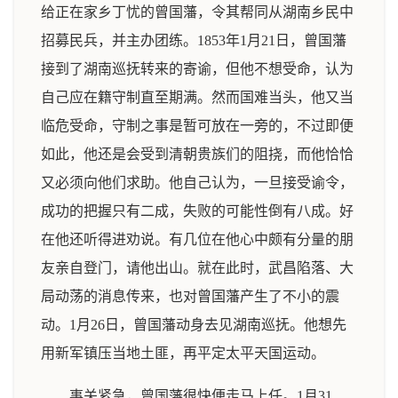
给正在家乡丁忧的曾国藩，令其帮同从湖南乡民中
招募民兵，并主办团练。1853年1月21日，曾国藩
接到了湖南巡抚转来的寄谕，但他不想受命，认为
自己应在籍守制直至期满。然而国难当头，他又当
临危受命，守制之事是暂可放在一旁的，不过即便
如此，他还是会受到清朝贵族们的阻挠，而他恰恰
又必须向他们求助。他自己认为，一旦接受谕令，
成功的把握只有二成，失败的可能性倒有八成。好
在他还听得进劝说。有几位在他心中颇有分量的朋
友亲自登门，请他出山。就在此时，武昌陷落、大
局动荡的消息传来，也对曾国藩产生了不小的震
动。1月26日，曾国藩动身去见湖南巡抚。他想先
用新军镇压当地土匪，再平定太平天国运动。
事关紧急，曾国藩很快便走马上任。1月31