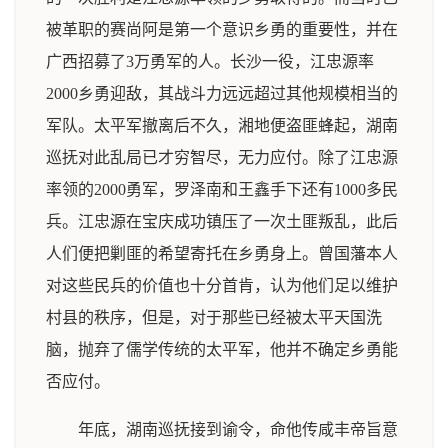
被革职的赛尚阿是第一个意识乡勇的重要性，并在
广西招募了3万勇军的人。长沙一役，江忠源率
2000乡勇迎敌，其战斗力远远超过其他规模相当的
军队。太平军撤离后不久，湘地便盗匪蜂起，湖南
巡抚对此乱局已才穷智尽，无力应付。除了江忠源
率领的2000勇军，罗泽南和王鑫手下还有1000多民
兵。江忠源在宝庆成功镇压了一次土匪叛乱，此后
人们便把剿匪的希望寄托在乡勇身上。曾国藩本人
对这些民兵的价值也十分首肯，认为他们足以维护
村县的秩序，但是，对于那些已经被太平天国洗
脑，抛弃了儒学传统的太平军，他并不确定乡勇能
否应付。
年底，湖南巡抚接到谕令，命他传咸丰帝旨意