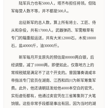
陆军兵力也有5000人，塔齐布担任将领。但陆
军每营人数不等，并不都是500人。
出征新军的总人数，算上所有将士、工匠、侍
从和杂役，共有17000人。武器弹药、军需粮草有
专门的辎重船运送，共有大米12000石，木炭18000
石，盐40000斤，油30000斤。
新军每月开支原先的预估是80000两白银，后
经调整，减了10000两，即便如此，仅靠地方上的
常规税赋是满足不了这个开支的。曾国藩奏请咸丰
帝指派专门官员在湖南、江西和四川为新军筹集军
费。此外，他还请朝廷发给他4000本空白的官凭，
实衔虚衔都有，他通过卖官凭在三省筹集到了大笔
饷银。这些非常手段都是事出有因，因为当时的湖