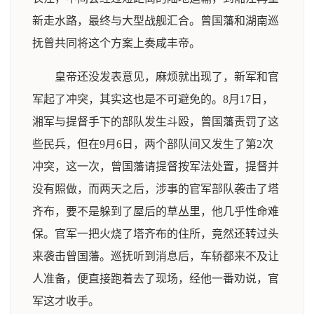
新走水路，最终与大型战舰汇合。曾国藩和湖南巡
抚曾共同将这个方案上奏咸丰帝。
皇帝还没发表意见，麻烦就出现了，新军和官
军起了冲突，其实这也是不可避免的。8月17日，
湘军与提督手下的部队发生斗殴，曾国藩责罚了这
些民兵，但在9月6日，两个部队间又发生了第2次
冲突，这一次，曾国藩请提督按军法处置，提督并
没有照做，而两天之后，涉事的官军部队袭击了塔
齐布，要不是躲到了屋后的草丛里，他几乎性命难
保。官军一把火烧了塔齐布的住所，竟然还转过头
来袭击曾国藩。巡抚听到消息后，车轿都来不及让
人准备，便直接跑着去了现场，经他一番劝说，官
军这才收手。