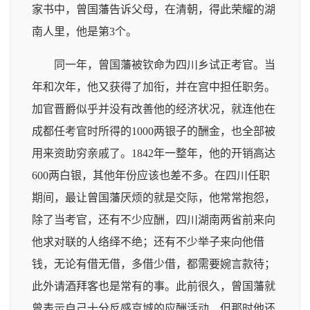
家书中，曾国藩告诉父母，在清朝，得此荣耀的湖
南人里，他是第3个。
同一年，曾国藩被钦命为四川乡试正考官。当
年和次年，他又获得了加衔，并在宫中担任职务。
加官晋爵似乎并没有改善他的经济状况，就连他在
成都任考官时所得的1000两银子的酬金，也全部被
用来资助穷亲戚了。1842年一整年，他的开销高达
600两白银，其他年份应该也差不多。在四川任职
期间，最让曾国藩厌烦的就是交际，他常常抱怨，
除了当考官，还有不少应酬，四川湖南两省前来向
他求对联的人络绎不绝；还有不少举子来向他借
钱，无论有借无借，多借少借，都需要婉言款待；
此外请酒拜客也是常有的事。此前很久，曾国藩就
曾表示自己十分反感京城的应酬活动，但那时他还