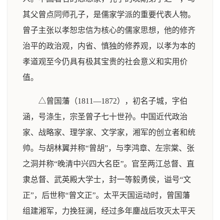
其父曾点同师孔子，是儒家学派的重要代表人物。
曾子主张以孝恕忠信为核心的儒家思想，他的修齐
治平的政治观，内省、慎独的修养观，以孝为本的
孝道观至今仍具有极其宝贵的社会意义和实用价
值。
△曾国藩（1811—1872），初名子城，字伯
涵，号涤生，宗圣曾子七十世孙。中国近代政治
家、战略家、理学家、文学家，湘军的创立者和统
帅。与胡林翼并称“曾胡”，与李鸿章、左宗棠、张
之洞并称“晚清中兴四大名臣”。官至两江总督、直
隶总督、武英殿大学士，封一等毅勇侯，谥号“文
正”，后世称“曾文正”。太平天国运动时，曾国藩
组建湘军，力挽狂澜，经过多年鏖战后攻灭太平天