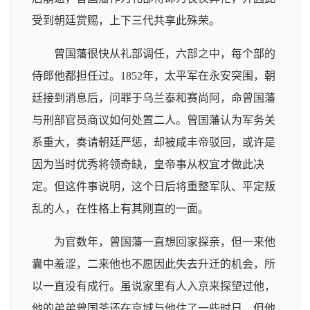
受到朝廷赏赐，上下三代共享此殊荣。
曾国藩很快从礼部调任，六部之中，每个部的
侍郎他都担任过。1852年，太平军在永安突围，朝
廷接到消息后，问罪于乌兰泰和赛尚阿，命曾国藩
与刑部官员商议如何处置二人。曾国藩认为军务关
系重大，奏请朝廷严惩，却被咸丰帝驳回，或许是
因为当时优秀将领奇缺，皇帝事从权宜才做此决
定。但这件事说明，这个日后将重整军队、平定叛
乱的人，在性格上有其刚直的一面。
为官数年，曾国藩一直想回家探亲，但一来他
囊中羞涩，二来他也不愿因此失去升迁的机会，所
以一直没有成行。虽说家里有人入京来探望过他，
他的弟弟曾国荃还在京城与他住了一些时日，但他