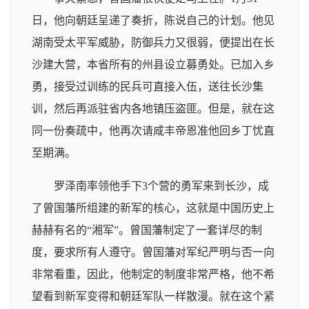
日，他向朝廷呈递了奏折，陈说自己的计划。他见
湖南受太平军威胁，防御兵力又很弱，便提出在长
沙建大营，本省所有的州县设立募勇处。已加入乡
勇，接受过训练的民兵可直接入伍，送往长沙集
训，然后再派驻省内各地镇压盗匪。但是，就在这
同一份奏疏中，他再次请咸丰帝恩准他回乡丁忧直
至期满。
罗泽南率领他手下3个营的勇军来到长沙，成
了曾国藩所组建的新军的核心，这就是中国历史上
赫赫有名的“湘军”。曾国藩制定了一套详尽的制
度，要求所有人遵守。曾国藩对军纪严明与否一向
非常看重，因此，他制定的制度非常严格，他不希
望看到新军变得和朝廷军队一样散漫。就在这个紧