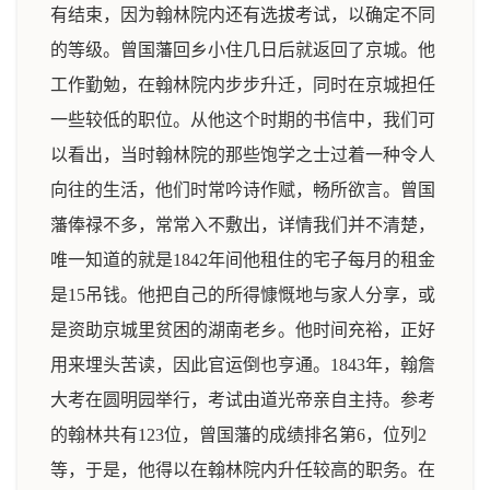
有结束，因为翰林院内还有选拔考试，以确定不同
的等级。曾国藩回乡小住几日后就返回了京城。他
工作勤勉，在翰林院内步步升迁，同时在京城担任
一些较低的职位。从他这个时期的书信中，我们可
以看出，当时翰林院的那些饱学之士过着一种令人
向往的生活，他们时常吟诗作赋，畅所欲言。曾国
藩俸禄不多，常常入不敷出，详情我们并不清楚，
唯一知道的就是1842年间他租住的宅子每月的租金
是15吊钱。他把自己的所得慷慨地与家人分享，或
是资助京城里贫困的湖南老乡。他时间充裕，正好
用来埋头苦读，因此官运倒也亨通。1843年，翰詹
大考在圆明园举行，考试由道光帝亲自主持。参考
的翰林共有123位，曾国藩的成绩排名第6，位列2
等，于是，他得以在翰林院内升任较高的职务。在