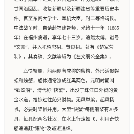
甘同治回乱、收复新疆以及新疆建省等重要历史事
件。官至东阁大学士、军机大臣，封二等恪靖侯。
中法战争时，自请赴福建督师，光绪十一年（1885
年）在福州病逝，享年七十三岁。追赠太傅，谥号
“文襄”，并入祀昭忠祠、贤良祠。著有《楚军营
制》，其奏稿、文牍等辑为《左文襄公全集》。
△快蟹船，船两侧有成排的桨橹，外形活似蜈
蚣和螃蟹，船体通常漆成红黑两色，元明时期叫
“蜈蚣船”，清代称“快蟹”，出没于珠江口外贸的黄
金水道，抢掠过往船只财物。无风举桨，起风扬
帆，必要时桨帆并用。大型“快蟹”每侧船桨有20多
具，每具配两名壮汉，在水上行走如飞，利用奇快
船速追赶“猎物”及逃避追缉。