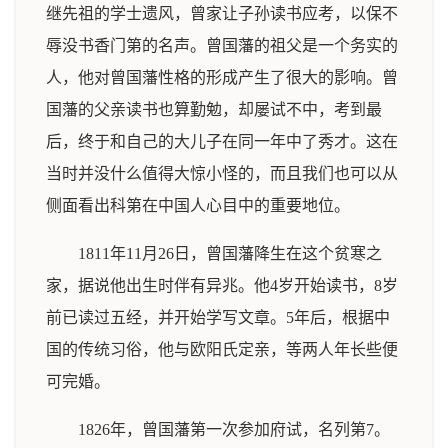
继先祖的学士遗风，曾家让子孙读书应考，以保不
辱没书香门第的名声。曾国藩的祖父是一个务实的
人，他对曾国藩性格的形成产生了很大的影响。曾
国藩的父亲读书也算勤勉，却屡试不中，考到最
后，终于和自己的大儿子在同一年中了秀才。这在
当时并没什么值得大惊小怪的，而且我们也可以从
侧面看出科第在中国人心目中的重要地位。
1811年11月26日，曾国藩降生在这个贫寒之
家，据说他出生时伴有异兆。他4岁开始读书，8岁
前已读过五经，并开始学写文章。5年后，根据中
国的传统习俗，他与欧阳氏定亲，等两人年长些便
可完婚。
1826年，曾国藩第一次参加府试，名列第7。