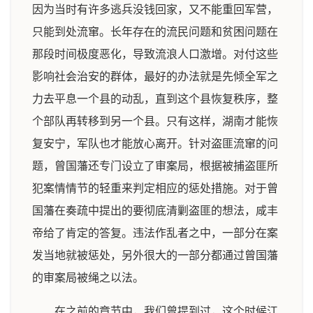
因为当时有许多逃兵没钱回家，又不能重回军营，
只能到处流窜。长年存在的流民问题和贫困问题在
那段时间极度恶化，导致流浪人口激增。对付这些
影响社会治安的群体，最好的办法就是先倾全军之
力去平息一个县的动乱，直到这个县恢复秩序，整
个部队再转移到另一个县。只有这样，湖南才能恢
复安宁，军队也才能放心离开。针对盗匪流窜的问
题，曾国藩还专门设立了审案局，根据被捕盗匪所
犯案情情节的轻重来判定相应的惩处措施。对于曾
国藩在奏疏中提出的要彻底清剿盗匪的想法，咸丰
帝给了肯定的答复。违法作乱者之中，一部分在案
发当地就被惩处，另外很大的一部分都通过曾国藩
的审案局被绳之以法。
在之前的章节中，我们曾提到过，这个时候江