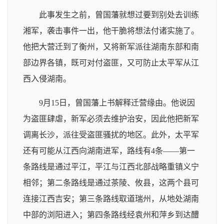
此事发生之前，曾国藩就想过要到别处去训练
湘军，袭击事件一出，他干脆将想法付诸实施了。
他把大营迁到了衡州，又将新军派往湖南东部和南
部边界各镇，既可对付盗匪，又可防止太平军从江
西入侵湖南。
9月15日，曾国藩上书解释迁营缘由。他说因
为盗匪肆虐，新军必须去维护治安，因此他把新军
调离长沙，派往受盗匪骚扰的地区。此外，太平军
还有可能从江西向湖南进军，路线有4条——第一
条路线是通过平江，平江与江西北部战略重镇义宁
相邻；第二条路线是通过茶陵、攸县，这两个县可
连接江西吉安；第三条路线取道瑞州，从地处湖南
中部的浏阳进入；第四条路线经袁州和萍乡到达醴