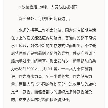
4.改装渔船120艘，人员与舢板相同
除船员外，每艘船还配有炮手。
水师的招募工作不太好做，因为只有长期生活
在水上的渔民能适应内河航行，普通村民都不习惯
水上风浪，对这种新的生存方式望而却步。不过最
后曾国藩还是招募到了足够的兵力，并从广西调了
船炮手过来训练新军。到出发前夕，新军部队的兵
力已达到5000人，共10个营，一半兵力乘快蟹前
进，作为攻击力量，另一半乘长龙，作为储备力
量。两批人马以不同的旗帜区分，进攻军队的旗帜
是单一颜色，而储备部队的旗帜是多种颜色混杂
的。这支舰队的将领由褚汝航担任。