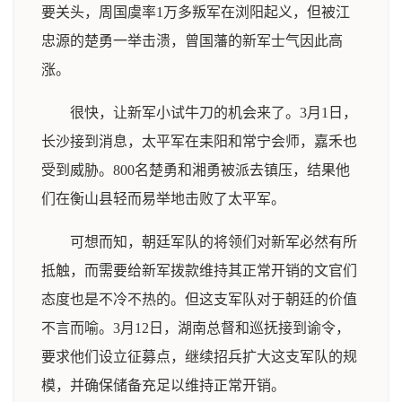
要关头，周国虞率1万多叛军在浏阳起义，但被江
忠源的楚勇一举击溃，曾国藩的新军士气因此高
涨。
很快，让新军小试牛刀的机会来了。3月1日，
长沙接到消息，太平军在耒阳和常宁会师，嘉禾也
受到威胁。800名楚勇和湘勇被派去镇压，结果他
们在衡山县轻而易举地击败了太平军。
可想而知，朝廷军队的将领们对新军必然有所
抵触，而需要给新军拨款维持其正常开销的文官们
态度也是不冷不热的。但这支军队对于朝廷的价值
不言而喻。3月12日，湖南总督和巡抚接到谕令，
要求他们设立征募点，继续招兵扩大这支军队的规
模，并确保储备充足以维持正常开销。