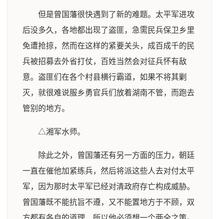
但是曾国藩很快遇到了新的难题。太平军进攻
后没多久，各地都出现了盗匪，急需民兵保卫乡里
免遭抢掠，然而在这样的紧要关头，成百成千的民
兵被招募去外省打仗，百姓当然会对征兵怀有敌
意。盗匪们在各个村县横行霸道，如果不将其剿
灭，就很难说服乡勇官兵们放着湖南不管，而跑去
管别的地方。
△湘军水师。
除此之外，曾国藩还有另一方面的压力，朝廷
一直在催他加紧练兵，然后将派这些人去对付太平
军，因为那时太平军已经对清政府存亡构成威胁。
曾国藩既不能抗旨不遵，又不能置地方于不顾，双
方都有各自的道理，所以他必须想一个两全之策。