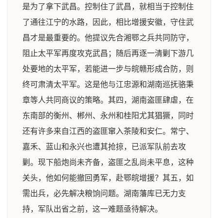
是为了拿下武昌。控制住了武昌，就相当于控制住
了通往江宁的水路，因此，相比增援安徽，守住武
昌才是最重要的。他提议先合湘鄂之兵共同防守，
阻止太平军再度攻克武昌；随后再逐一清剿下游几
处要地的太平军，若能进一步与皖赣形成合防，则
终可肃清太平军。这是他与江忠源和湖南巡抚骆秉
章等人共同商议的策略。其四，湖南盗匪肆虐，在
东南部的衡州、郴州、永州和桂阳尤其猖獗，同时
还有许多来自江西的盗匪窜入茶陵和安仁。常宁、
嘉禾、蓝山和永兴也遭其抢掠，已派军队前去攻
剿。现下船炮尚未齐备，盗匪之乱尚未平息，这种
关头，他如何能撤回勇军，赴鄂皖增援？其五，如
需出兵，必先解决粮饷问题。湖南藩库已无力支
持，军队出省之前，这一难题亟待解决。