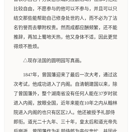
比较自由，不愿参与的他可以不参与，并且可以只
结交那些能帮助自己修身处世的人，而不必为了沽
名钓誉而去攀附权贵。然而成都应酬频繁，还不能
推辞，再加上蜀地天热，他又身体不适，因此更觉
得烦不胜烦。
△现存法国的圆明园写真画。
1847年，曾国藩迎来了最后一次大考，通过这
次考试，他成功进入了内阁。自清朝建国以来，除
了曾国藩外，整个湖南省没有任何人能在37岁时就
进入内阁，放眼全国，近年来能在10年之内从翰林
院进入内阁的也只有区区2人。他还被授予礼部侍
郎衔。道光二十九年、三十年，皇太后和道光帝先
后崩逝，曾国藩作为礼部侍郎为丧仪奔忙，并因此