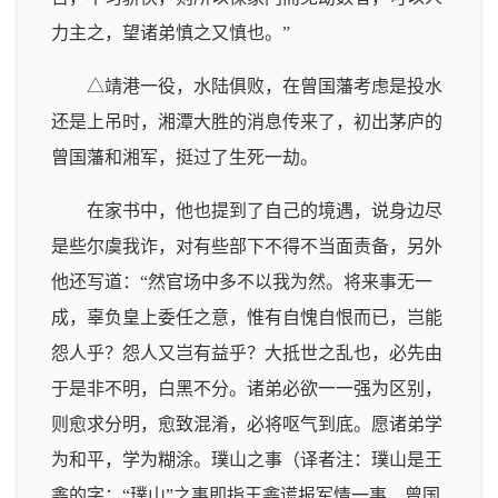
力主之，望诸弟慎之又慎也。”
△靖港一役，水陆俱败，在曾国藩考虑是投水
还是上吊时，湘潭大胜的消息传来了，初出茅庐的
曾国藩和湘军，挺过了生死一劫。
在家书中，他也提到了自己的境遇，说身边尽
是些尔虞我诈，对有些部下不得不当面责备，另外
他还写道：“然官场中多不以我为然。将来事无一
成，辜负皇上委任之意，惟有自愧自恨而已，岂能
怨人乎？怨人又岂有益乎？大抵世之乱也，必先由
于是非不明，白黑不分。诸弟必欲一一强为区别，
则愈求分明，愈致混淆，必将呕气到底。愿诸弟学
为和平，学为糊涂。璞山之事（译者注：璞山是王
錱的字；“璞山”之事即指王錱谎报军情一事，曾国