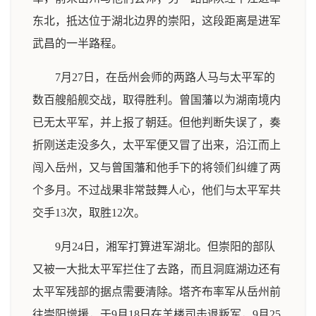
东北，抵达位于湖北边界的崇阳，这段距离是进军
武昌的一半路程。
7月27日，在岳州会师的两路人马与太平军的
数百艘船舰交战，取得胜利。曾国藩以为湖南境内
已无太平军，并上报了朝廷。但他判断失误了，奏
折刚送走没多久，太平军便又冒了出来，沿江而上
闯入岳州，又与曾国藩和他手下的将领们纠缠了两
个多月。不过战果非常鼓舞人心，他们与太平军共
交手13次，取胜12次。
9月24日，湘军打算进军湖北。但崇阳的部队
又被一大批太平军拦住了去路，而且洞庭湖边还有
太平军残部的据点需要清除。塔齐布率军从岳州前
往崇阳增援，于9月18日在羊楼司击退叛军，9月25