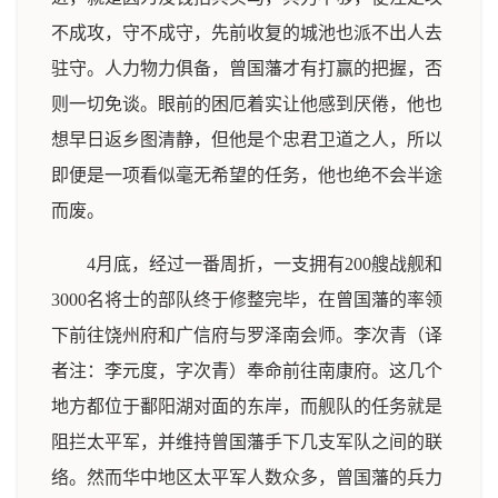
不成攻，守不成守，先前收复的城池也派不出人去
驻守。人力物力俱备，曾国藩才有打赢的把握，否
则一切免谈。眼前的困厄着实让他感到厌倦，他也
想早日返乡图清静，但他是个忠君卫道之人，所以
即便是一项看似毫无希望的任务，他也绝不会半途
而废。
4月底，经过一番周折，一支拥有200艘战舰和
3000名将士的部队终于修整完毕，在曾国藩的率领
下前往饶州府和广信府与罗泽南会师。李次青（译
者注：李元度，字次青）奉命前往南康府。这几个
地方都位于鄱阳湖对面的东岸，而舰队的任务就是
阻拦太平军，并维持曾国藩手下几支军队之间的联
络。然而华中地区太平军人数众多，曾国藩的兵力