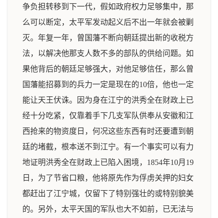
争负担转移到下一代，假如政府权力足够集中，那
么可以断定，太平军发动起义后不出一年就会被剿
灭。年复一年，曾国藩不断向朝廷提出新的收税方
法，以解决他那支人数不多的部队的供给问题。如
果他背后的朝廷足够强大，对他足够信任，那么曾
国藩能招募到的兵力一定是现在的10倍，他也一定
能让天王伏诛。因为身在江宁的洪秀全在财政上已
经十分吃紧，仅靠着手下几支军队供奉从安徽和江
西抢来的物资度日，何况这些东西有时还要遭到朝
廷的堵截，根本送不到江宁。有一个事实可以有力
地证明洪秀全在财政上已陷入困境，1854年10月19
日，为了节省口粮，他将原先作为俘虏关押的妇女
都赶出了江宁城，仅留下了特别强壮的或特别貌美
的。另外，太平天国的军队也大不如前，已无法与