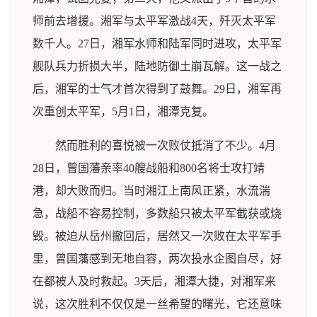
师前去增援。湘军与太平军激战4天，歼灭太平军
数千人。27日，湘军水师和陆军同时进攻，太平军
舰队兵力折损大半，陆地防御土崩瓦解。这一战之
后，湘军的士气才首次得到了鼓舞。29日，湘军再
次重创太平军，5月1日，湘潭克复。
然而胜利的喜悦被一次败仗抵消了不少。4月
28日，曾国藩亲率40艘战船和800名将士攻打靖
港，却大败而归。当时湘江上南风正紧，水流湍
急，战船不容易控制，多数船只被太平军截获或烧
毁。被迫从岳州撤回后，居然又一次败在太平军手
里，曾国藩感到无地自容，两次投水企图自尽，好
在都被人及时救起。3天后，湘潭大捷，对湘军来
说，这次胜利不仅仅是一丝希望的曙光，它还意味