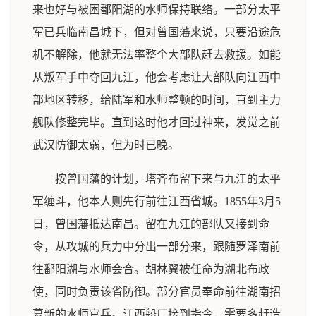
来也好与被困鄱阳湖的水师保持联络。一部分太平
军已兵临南昌城下，但对曾国藩来说，只要沿途危
机不解除，他就无法率整个大部队赶去救援。如能
从叛军手中夺回九江，他会考虑让大部队向江西中
部地区转移，给陆军和水师整顿的时间，直到主力
舰队修整完毕。直到这时他才回过神来，发觉之前
武汉防御太弱，但为时已晚。
按曾国藩的计划，塔齐布留下来与九江的太平
军缠斗，他本人则先行前往江西省城。1855年3月5
日，曾国藩抵达南昌。留在九江的部队又接到命
令，从攻城的兵力中分出一部分来，跟随罗泽南前
往鄱阳湖与水师会合。胡林翼被任命为湖北布政
使，同时负责该省防御。部分官员奉命前往湖南招
募新的水师官兵。江西船厂接到指令，需要多赶造