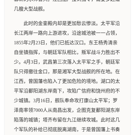
几艘大型战舰。
此时的金銮殿内却是更加愁云惨淡。太平军沿
长江两岸一路向上游进攻，沿途城池被一一占领，
1855年2月23日，他们已抵达汉口。东王杨秀清亲
自坐镇指挥，与朝廷军队相比，叛军战斗力胜出不
少。4月3日，武昌第三次落入太平军之手，朝廷军
队只得撤往金口，那是湘军大型战舰的所在地。在
江西，曾国藩也陷入了更加危险的境地。湖口的太
平军沿鄱阳湖东岸南下，攻陷广信府和饶州府的不
少城镇。3月16日，舰队奉命攻打康山太平军；罗
泽南率领7000人从南昌出发，企图克复鄱阳湖东岸
陷落的城镇；塔齐布留在九江继续攻城。此时这几
个军队的补给已彻底脱离湖南，于是曾国藩上书奏