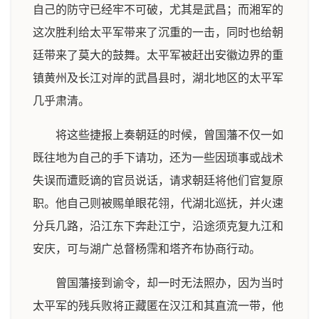
自己的防守已经牢不可破，尤其是武昌；而湘军的
这次胜利给太平军带来了沉重的一击，同时也给朝
廷带来了莫大的鼓舞。太平军被赶出安徽边界的重
镇黄州及长江对岸的武昌县时，湖北地区的太平军
几乎肃清。
将这些捷报上奏朝廷的时候，曾国藩不仅一如
既往地为自己的手下请功，还为一些因琐事或战术
失误而遭贬谪的官员说话，请求朝廷将他们官复原
职。他自己则被赐单眼花翎，代湖北巡抚，并火速
分兵几路，沿江东下奔赴江宁，沿途须克复九江和
安庆，可与湖广总督杨霈和塔齐布协商行动。
曾国藩接到谕令，却一时无法照办，因为当时
太平军的残兵败将正藏匿在汉江和其直流一带，他