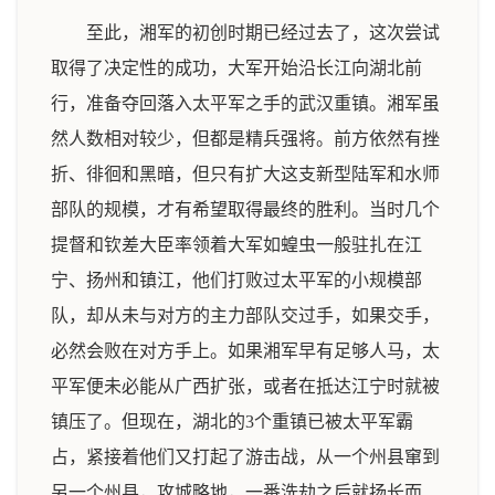
至此，湘军的初创时期已经过去了，这次尝试
取得了决定性的成功，大军开始沿长江向湖北前
行，准备夺回落入太平军之手的武汉重镇。湘军虽
然人数相对较少，但都是精兵强将。前方依然有挫
折、徘徊和黑暗，但只有扩大这支新型陆军和水师
部队的规模，才有希望取得最终的胜利。当时几个
提督和钦差大臣率领着大军如蝗虫一般驻扎在江
宁、扬州和镇江，他们打败过太平军的小规模部
队，却从未与对方的主力部队交过手，如果交手，
必然会败在对方手上。如果湘军早有足够人马，太
平军便未必能从广西扩张，或者在抵达江宁时就被
镇压了。但现在，湖北的3个重镇已被太平军霸
占，紧接着他们又打起了游击战，从一个州县窜到
另一个州县，攻城略地，一番洗劫之后就扬长而