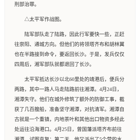
刑部治罪。
△太平军作战图。
陆军部队走了陆路，因此行军要快一些，正赶
往崇阳、通城方向。但他们的将领塔齐布和胡林翼
也在半路接到命令，要返回长沙。于是，发兵仅仅
四周后，湘军部队就都退回了长沙。
太平军抵达长沙以北60里处的靖港后，便兵分
两路，其中一路人马走陆路前往湘潭。4月24日，
湘潭失守。他们在城外修筑了额外的防御工事，截
获了几百艘船，准备坚守湘潭，对抗清军。湘潭自
古就是一个重镇，内地茶叶和其他出口物资多经此
处运往沿海港口。4月25日，曾国藩派塔齐布前往
湘潭，试图克复；第二天，他又派出了5个营的水