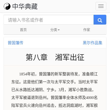
中华典藏
首页
分类
作家
曾国藩传
黑尔作品集
第八章 湘军出征
1854年初，曾国藩的新军整装待发，准备顺江
东征。这是他们第一次与太平军交手。当时太平军
已从水路抵达湘阴、宁乡。3月，湘军小胜数战，
太平军被逼退到岳州。曾国藩率全体水师及4000名
陆军官兵火速向岳州追击，抵达洞庭湖时，湘军舰