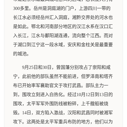
300多里。岳州是洞庭湖的门户，上游四川一带的
长江水必须经岳州汇入洞庭，湘黔交界处的河水也
是如此。鄂北和河南部分地区的汉江水系在汉口汇
入长江，江水与鄱阳湖连通，流向整个江西。而对
于湖口到江宁这一段水域，安庆和金柱关是最重要
的城池。
9月25日和30日，曾国藩分别攻占了崇阳和咸
宁，此前他的部队虽然不能前进，但罗泽南和塔齐
布已开始率军襄助官文于攻打武昌。部队主力一
到，围攻立刻进入白热化。经过10月12日到13日的
围攻，太平军军外围防线被粉碎，上千艘船被烧
毁。14日，双方陷入激战，汉阳和武昌同时被湘军
攻下。这两处是太平军重兵布防的地方，他们以为