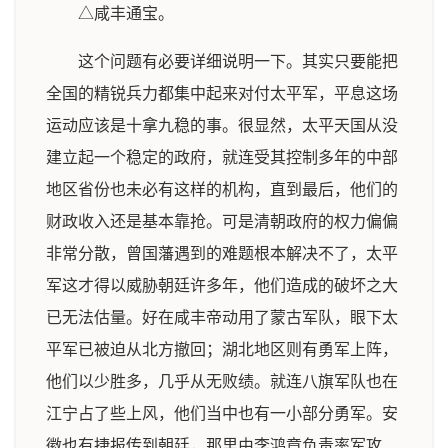
△咸丰通宝。
这个问题有必要详细说明一下。其实只要能把
全国的精锐兵力都集中起来对付太平军，平息这场
运动应该是十拿九稳的事。很显然，太平天国从没
建立起一个稳定的政府，就连受其控制多年的中部
地区省份也未必有这样的机构，直到最后，他们的
财政收入还是基本靠抢。可是清朝政府的权力偏偏
非常分散，曾国藩遇到的难题根本解决不了，太平
军这才得以威胁朝廷许多年，他们造成的破坏之大
已无法估量。好在咸丰帝动用了蒙古军队，眼下太
平军已被迫从北方撤回；湖北地区则有勇军上阵，
他们以少胜多，几乎从无败绩。就连八旗军队也在
江宁占了些上风，他们当中也有一小部分勇军。安
徽也有捷报传到朝廷，那里由李鸿章负责率军攻