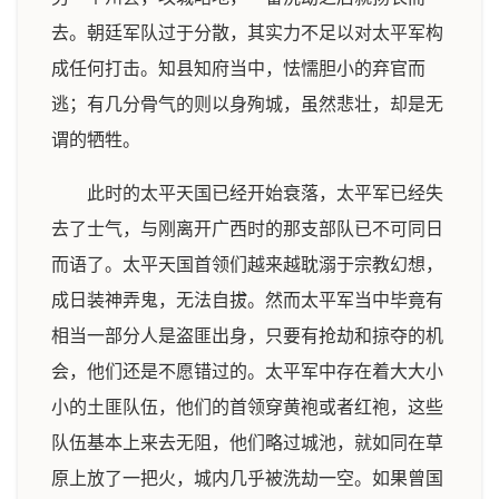
去。朝廷军队过于分散，其实力不足以对太平军构
成任何打击。知县知府当中，怯懦胆小的弃官而
逃；有几分骨气的则以身殉城，虽然悲壮，却是无
谓的牺牲。
此时的太平天国已经开始衰落，太平军已经失
去了士气，与刚离开广西时的那支部队已不可同日
而语了。太平天国首领们越来越耽溺于宗教幻想，
成日装神弄鬼，无法自拔。然而太平军当中毕竟有
相当一部分人是盗匪出身，只要有抢劫和掠夺的机
会，他们还是不愿错过的。太平军中存在着大大小
小的土匪队伍，他们的首领穿黄袍或者红袍，这些
队伍基本上来去无阻，他们略过城池，就如同在草
原上放了一把火，城内几乎被洗劫一空。如果曾国