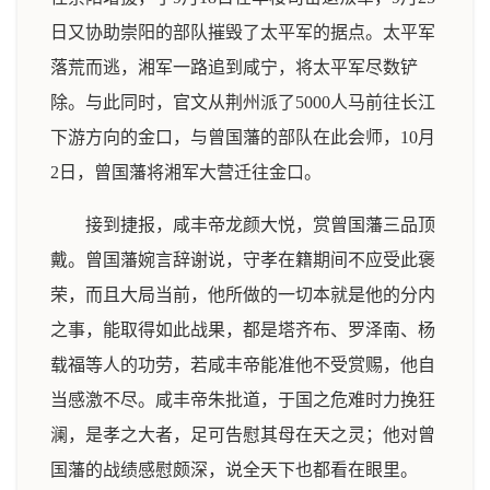
日又协助崇阳的部队摧毁了太平军的据点。太平军
落荒而逃，湘军一路追到咸宁，将太平军尽数铲
除。与此同时，官文从荆州派了5000人马前往长江
下游方向的金口，与曾国藩的部队在此会师，10月
2日，曾国藩将湘军大营迁往金口。
接到捷报，咸丰帝龙颜大悦，赏曾国藩三品顶
戴。曾国藩婉言辞谢说，守孝在籍期间不应受此褒
荣，而且大局当前，他所做的一切本就是他的分内
之事，能取得如此战果，都是塔齐布、罗泽南、杨
载福等人的功劳，若咸丰帝能准他不受赏赐，他自
当感激不尽。咸丰帝朱批道，于国之危难时力挽狂
澜，是孝之大者，足可告慰其母在天之灵；他对曾
国藩的战绩感慰颇深，说全天下也都看在眼里。