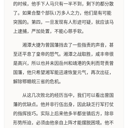
的时候，他手下人马只有一半不到，剩下的都分散
了。如果合整个部队1万多人之力，他们是有可能
突围的。第四，一旦发现有人形迹可疑，就应该马
上逮捕，严加处置，不能心慈手软。
湘潭大捷为曾国藩挡去了一些指责的声音，甚
至还平息了皇帝的怒气。湘潭之战取胜，咸丰帝很
是高兴，所以也并未因岳州和靖港的失利而苛责曾
国藩，他只希望湘军能迅速恢复元气，再次出征，
解除鄂赣皖三省的危机。
从这几次败北的经历当中，我们可以看出曾国
藩的优缺点。他并非行伍出身，因此缺乏行军打仗
的指挥技巧。实际上后来他多半都坐镇后方，除非
形势所迫，必须由他亲自上阵才能摆脱困境。他不