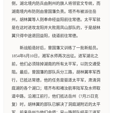
侧，湖北境内防兵由荆州的旗人将领官文专统，而
湖南境内布防则由曾国藩负责。塔齐布被派往岳
州，胡林翼等人则奉命经益阳前往常德。太平军就
是在这时进攻龙阳并大败周凤山部队的，于是胡林
翼只得中途退回益阳，绕道前往常德。
新战船造好后，曾国藩又训练了一批新船员。
1854年6月10日，湘军水师再次出征。进军湖北之
前，他们必须除掉湖南的所有太平军，以防交通受
阻。最后，曾国藩的部队兵分三路，胡林翼率军西
行，已抵达常德，他的任务是驱逐太平军，肃清洞
庭湖的各个湖口；塔齐布和褚汝航率陆军及水师取
道中路，沿湘江前行，他们抵达岳州（7月25日克
复）时，胡林翼的部队已解决了洞庭湖附近的太平
军，前来岳州与他们会师；另一路部队经平江进军