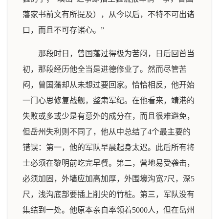
藩家书前文有所提及），从今以后，不特不可出诸
口，而且不可存诸心。”
那段时日，曾国藩过得极为苦闷，日后回首当
初，那段经历他全当是进德修业了。然而尽管苦
闷，曾国藩却从未想过要回家。恰恰相反，他开始
一门心思修复战舰，整肃军纪。在他看来，靖港的
失败或多或少是有意外的成分在，而且很难避免，
但岳州失利则不同了，他从中总结了4个最主要的
错误：第一，他的军队早晨起身太迟。此后所有将
士必须在黎明前吃完早餐。第二，营地易受袭击，
必须加固，外墙应加高加厚，外围壕沟宽7尺，深5
尺，浅沟底部要插上削尖的竹桩。第三，军队没有
集结到一处。他原本亲自率领着5000人，但在岳州