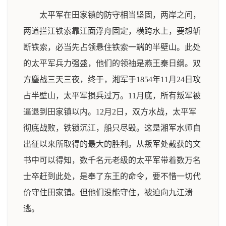
太平军在田家镇的防守相当坚固，两岸之间，
两道拦江铁索靠江面浮舟固定，横跨水上，要想斩
断铁索，必当先占领悬住铁索一端的半壁山。此处
的太平军兵力强盛，他们的领袖是燕王秦日纲。双
方鏖战三天三夜，终于，湘军于1854年11月24日攻
占半壁山，太平军损兵过万。11月底，所有叛军被
逼退到田家镇以内。12月2日，双方水战，太平军
彻底战败，铁锁沉江，船只尽毁。这是湘军水师自
出征以来所取得的最大的胜利。从叛军处截获的文
书中可以得知，数千名元老级的太平军带着数万名
士卒赶到此处，是奉了东王的命令，要不惜一切代
价守住田家镇。但他们没能守住，被迫向九江溃
逃。