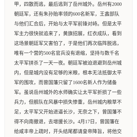
甲，四散而逃，最后逃到了岳州城外。岳州有2000
朝廷军，还有朱孙贻率领的600名新军，王錱部队
与他们汇合后，开始与太平军前锋对峙。但是太平
军主力很快就追来了，黄旗招展，红衣成队，看到
这场景朝廷军又害怕了，于是他们再次临阵脱逃，
唯有一个营的500名官兵没有退缩，坚持与数千名
太平军拼杀了一天一夜。朝廷军被迫退避到岳州城
内，但是城内没有足够的米粮，根本无法抵御太平
军的围攻，而曾国藩只留了1600名新人作为储备
军。虽说岳州城外的水师确实让太平军折损了一些
兵力，但舰队在风暴中损失惨重，岳州城内粮草不
足，太平军又开始进逼长沙，无奈之下，曾国藩不
得不向南撤退，去增援长沙。4月17日，曾国藩在
给咸丰帝上疏时，开头结尾都请皇帝降旨，将他交