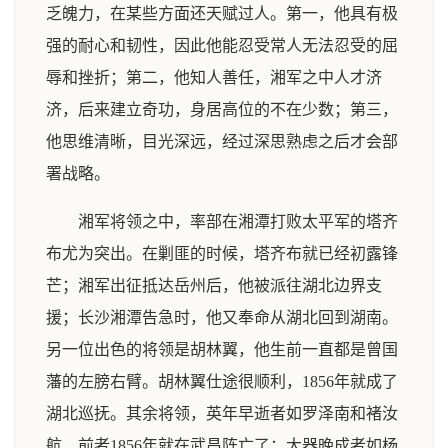
乏魄力，在某些方面还天赋过人。第一，他具有极
强的耐心和韧性，因此他能忍受常人无法忍受的屈
辱和挫折；第二，他知人善任，湘军之中人才济
济，后来建立奇功，身居高位的不在少数；第三，
他思维清晰，目光深远，经过深思熟虑之后才会部
署战略。
湘军将领之中，率部在湘潭打败太平军的塔齐
布尤为突出。在剿匪的时候，塔齐布就已经初露锋
芒；湘军出征抵达岳州后，他被派往湖北边界支
援；长沙湘潭告急时，他又奉命从湖北回到湖南。
另一位出色的将领是胡林翼，他生前一直都是曾国
藩的左膀右臂。胡林翼仕途很顺利，1856年就成了
湖北巡抚。其余将领，英年早逝者如罗泽南和褚汝
航，前者1856年就在武昌阵亡了；大器晚成者如杨