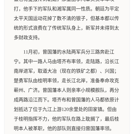
打，他手下的军队和湘军属同一性质。朝廷为平定
太平天国运动花掉了数不清的银子，但基本都以传
统的形式浪费在了传统军队身上，新军并未得到太
多财政支持。
11月初，曾国藩的水陆两军兵分三路奔赴江
宁。其中一路人马由塔齐布率领，走陆路，沿长江
南岸进军，取道大冶（现在的铁矿之都）、兴国；
楚勇军队由桂明率领，走长江北岸，准备奉命攻克
蕲州、广济。曾国藩本人则亲率小规模舰队，再分
成两路沿江而下。塔齐布和曾国藩的人马都依原计
划抵达了位于九江上游120余里处的田家镇。但由
于桂明指挥不力，他的军队在路上耽搁了，最后桂
明本人被革职，他的部队则直接归曾国藩率领。