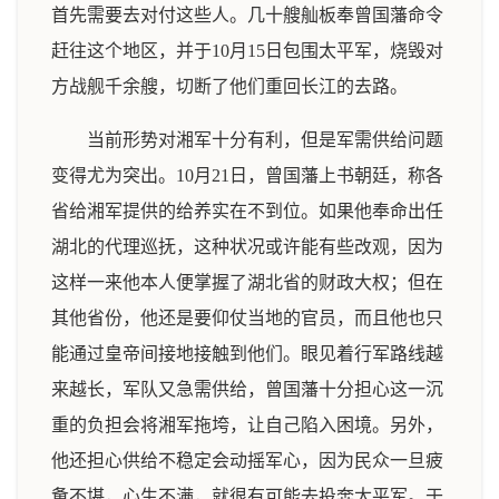
首先需要去对付这些人。几十艘舢板奉曾国藩命令
赶往这个地区，并于10月15日包围太平军，烧毁对
方战舰千余艘，切断了他们重回长江的去路。
当前形势对湘军十分有利，但是军需供给问题
变得尤为突出。10月21日，曾国藩上书朝廷，称各
省给湘军提供的给养实在不到位。如果他奉命出任
湖北的代理巡抚，这种状况或许能有些改观，因为
这样一来他本人便掌握了湖北省的财政大权；但在
其他省份，他还是要仰仗当地的官员，而且他也只
能通过皇帝间接地接触到他们。眼见着行军路线越
来越长，军队又急需供给，曾国藩十分担心这一沉
重的负担会将湘军拖垮，让自己陷入困境。另外，
他还担心供给不稳定会动摇军心，因为民众一旦疲
惫不堪，心生不满，就很有可能去投奔太平军。于