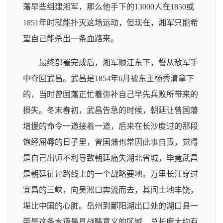
藩早些组建湘军，那么他手下的13000人在1850或
1851年时就能扑灭这场运动，但现在，湘军只能希
望自己能杀出一条血路来。
最终部署完成后，湘军顺江东下，誓从敌军手
中夺回武昌。武昌是1854年6月被东王杨秀清拿下
的，当时曾国藩正忙着弥补自己早先兵败所带来的
损失。冬末春初，武昌告急的时候，朝廷让曾国藩
增援的命令一道接着一道，后来在长沙度过的那段
饱经屈辱的日子里，曾国藩也常因此事自责，觉得
是自己出师不利导致朝廷痛失湖北省城，毕竟武昌
是朝廷征讨路线上的一个战略要地。万里长江穿过
宜昌的三峡，向吴淞口奔流而去，其间土地丰饶，
堪比中国的心脏。岳州到鄱阳湖出口处的湖口县一
带是这条水道最具战略意义的区域，总长度大约有