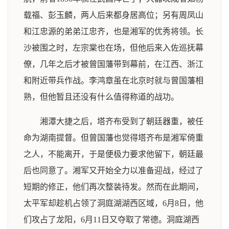
载福、彭玉麟，两人后来都身居高位；另有周凤山
和江忠源的弟弟江忠齐，也是湘军的优秀将领。长
沙被围之时，左宗棠也在场，但他后来入佐巡抚幕
僚，几年之后才被曾国藩带到幕前，在江西、浙江
和附近带兵作战。李鸿章虽在北京时就与曾国藩相
熟，但他暂且还没有什么值得称道的战功。
湘潭大捷之后，塔齐布受到了朝廷器重，被任
命为湖南提督。但曾国藩也觉得塔齐布是湘军倚重
之人，不能离开，于是便极力要求他留下，朝廷最
后也同意了。湘军又开始全力以准备迎战，经过了
短期的修正，他们再次整装待发。然而在此期间，
太平军却趁机占领了洞庭湖湖西区域，6月8日，他
们攻占了龙阳，6月11日又夺取了常德。洞庭湖西