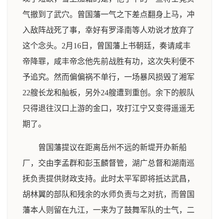
气撤到了武穴。曾国藩一气之下差点翻身上马，冲
入敌阵战死了事，幸好有罗泽南等人劝说才放弃了
这个念头。2月16日，曾国藩上书朝廷，奏请咸丰
帝降罪，咸丰帝念他先前战胜有功，这次失利便不
予追究。然而偏偏祸不单行，一场暴风损毁了湘军
22艘长龙和舢板，另外24艘遭到重创。余下的舰队
只得退往汉口上游的金口，攻打江宁又变得遥遥无
期了。
曾国藩提议在距离岳州不远的新堤开办新船
厂，交由李孟群和彭玉麟督管，湖广总督和湖南巡
抚负责提供财政支持。此时太平军即将抵达武昌，
胡林翼的部队和残余的水师负责与之对抗，而曾国
藩本人则留在九江，一来为了鼓舞军队的士气，二