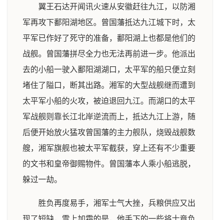
翼王石达开闻讯火速从安徽赶往九江，以防湘
军再攻下鄱阳湖地区。曾国藩抵达九江城下时，太
平军已作好了死守的准备，鄱阳湖上也都是他们的
战舰。曾国藩拼尽全力也无法再前进一步。他派出
去的小船一驶入鄱阳湖湖口，太平军的船只便立刻
堵住了隘口，断其出路。湘军的大型战舰继而遭到
太平军小船的火攻，被迫退回九江。而湖口的太平
军战舰则靠长江北岸逆流而上，抵达九江上游，随
后便开始放火猛攻曾国藩的主力舰队，烧毁战舰数
艘，湘军旗舰也被太平军截获，穿上还有不少重要
的文书和皇帝御赐物件。曾国藩本人乘小船逃脱，
躲过一劫。
胜负再度易手，湘军士气大挫，兵粮供应又出
现了短缺，雪上加霜的是，他手下的一些将士竟负