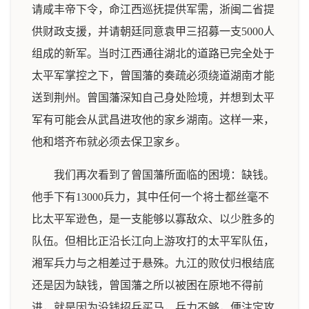
请咸丰帝下令，命江西巡抚提供军需，浙闽二省提
供财政支援，并请朝廷同意袁甲三招募一支5000人
组成的新军。当时江西通往湖北的道路已完全处于
太平军掌控之下，曾国藩的奏疏必须绕道湖南才能
送到荆州。曾国藩深知自己身处险境，并想到太平
军有可能会从武昌进攻他的家乡湖南。这样一来，
他和塔齐布就必须去保卫家乡。
我们再次看到了曾国藩所面临的困境：缺钱。
他手下有13000兵力，其中任何一个将士都丝毫不
比太平军逊色，是一支能够以寡敌众、以少胜多的
队伍。但相比正沿长江向上游攻打的太平军队伍，
湘军兵力与之相差过于悬殊。九江的败仗归根结底
还是因为缺钱，曾国藩之所以被困在原地不得前
进，就是因为没钱招兵买马，兵力不够，便注定攻