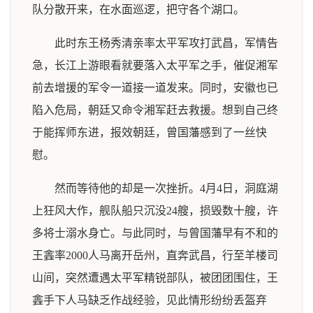
队分散开来，在水面巡逻，把守各个湖口。
此时东王杨秀清亲率太平军攻打武昌，军情告
急，长江上游眼看就要落入太平军之手，催促湘军
前去增援的军令一道接一道发来。同时，安徽也已
陷入危局，朝廷又命令湘军赶去救援。想到自己终
于能挥师东进，报效朝廷，曾国藩感到了一丝快
慰。
然而等待他的却是一次挫折。4月4日，洞庭湖
上狂风大作，舰队船只沉没24艘，损毁数十艘，许
多将士溺水身亡。与此同时，与曾国藩早有不和的
王錱率2000人马离开岳州，直奔武昌，行至羊楼司
山间，突然遭遇太平军精锐部队，被团团围住，王
錱手下人马缺乏作战经验，见此情形纷纷丢盔弃