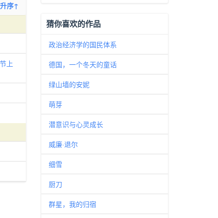
升序↑
猜你喜欢的作品
政治经济学的国民体系
节上
德国，一个冬天的童话
绿山墙的安妮
萌芽
潜意识与心灵成长
威廉·退尔
细雪
厨刀
群星，我的归宿