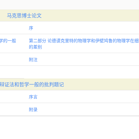
马克思博士论文
序
学的一般
第二部分 论德谟克里特的物理学和伊壁鸠鲁的物理学在细
的差别
附注
辩证法和哲学一般的批判题记
序言
附录