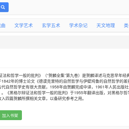
戏曲
文学艺术
玄学五术
学术杂记
天文地理
类
证法和哲学一般的批判》（“贺麟全集”第九卷）是贺麟译述马克思早年经
1842年的博士论文《德谟克里特的自然哲学与伊壁鸠鲁的自然哲学的差
代自然哲学史有很大贡献，1958年由贺麟完成中译，1961年人民出版
。《黑格尔辩证法和哲学一般的批判》于1955年翻译出版，对黑格尔哲
收入四篇贺麟所撰相关文章，以备研究参考之用。
加入书架