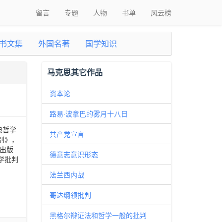
留言
专题
人物
书单
风云榜
书文集
外国名著
国学知识
马克思其它作品
资本论
路易·波拿巴的雾月十八日
典哲学
共产党宣言
别》，
社出版
德意志意识形态
学批判
法兰西内战
哥达纲领批判
黑格尔辩证法和哲学一般的批判