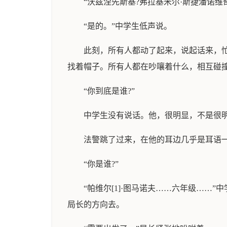
“沃兹涅先斯基?弗拉基米尔·斯捷潘诺维
“是的。”中学生低声说。
此刻，所有人都动了起来，说起话来，忙
找着帽子。所有人都在吵嚷着什么，相互碰
“你到底是谁?”
中学生没有说话。他，很明显，不是很
法警跳了过来，在他的耳边几乎是耳语一
“你是谁?”
“帕维尔[1]·图马诺夫……六年级…
局长的方向去。