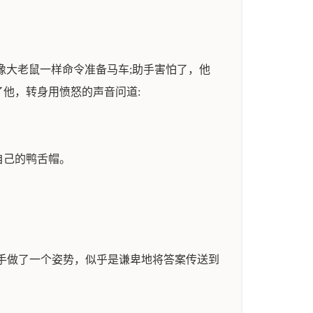
像大老鼠一样命令准备马车;助手害怕了，他
他，转身用愤怒的声音问道:
自己的鸭舌帽。
用手做了一个姿势，似乎是谦卑地将答案传送到