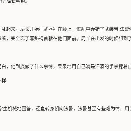
奇?”局长叫道。
乱起来。局长开始把武器别在腰上，慌乱中弄错了武装带;法警
撞着，完全忘了罪魁祸首就在他们面前。局长在出发的时候想到了
明白，他到底做了什么事情，呆呆地用自己满是汗渍的手掌揉着
样:
…”中学生机械地回答，径直转身朝向法警，法警甚至有些难为情，