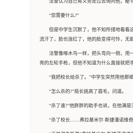
法警认为自己有义务走过去询问他，秘书
“您需要什么?”
但是中学生沉默了，他不知所措地看看
流汗了，脸也涨红了，他的脸变得可怜，无
法警像啄木鸟一样，把头弯向一侧，用
亮的左轮手枪，但他不知道为什么直接就把
“我把校长给杀了。”中学生突然用他那
“怎么杀的?”局长挑高了眉毛，问道。
“杀了谁?”他胖胖的助手也说，在他满
“杀了校长……弗拉基米尔·斯捷潘诺维