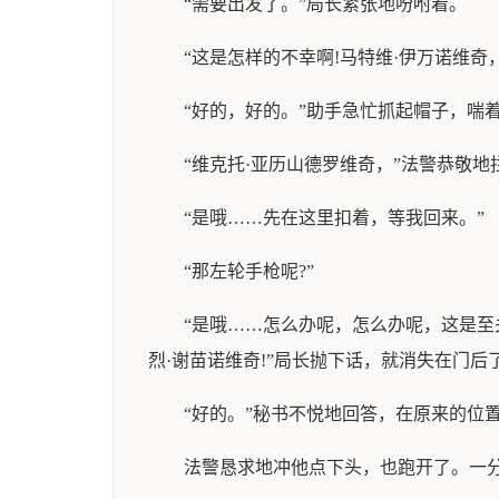
“需要出发了。”局长紧张地吩咐着。
“这是怎样的不幸啊!马特维·伊万诺维奇
“好的，好的。”助手急忙抓起帽子，喘
“维克托·亚历山德罗维奇，”法警恭敬地
“是哦……先在这里扣着，等我回来。”
“那左轮手枪呢?”
“是哦……怎么办呢，怎么办呢，这是至
烈·谢苗诺维奇!”局长抛下话，就消失在门后
“好的。”秘书不悦地回答，在原来的位
法警恳求地冲他点下头，也跑开了。一