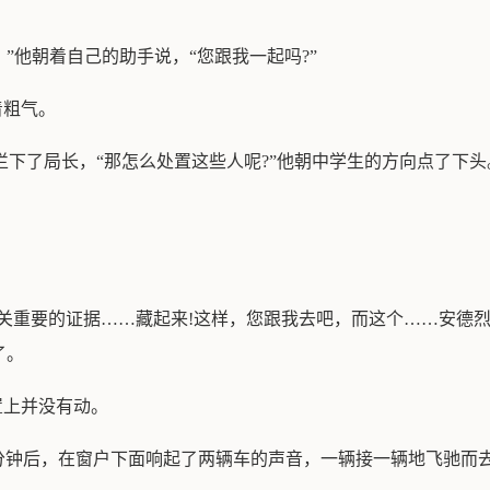
，”他朝着自己的助手说，“您跟我一起吗?”
着粗气。
拦下了局长，“那怎么处置这些人呢?”他朝中学生的方向点了下头
关重要的证据……藏起来!这样，您跟我去吧，而这个……安德烈
了。
置上并没有动。
分钟后，在窗户下面响起了两辆车的声音，一辆接一辆地飞驰而