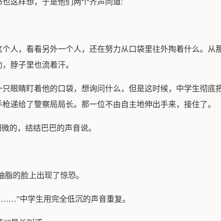
也这样想，于是他们两个齐声问道:
这个人，看看另外一个人，还在努力从口袋里往外掏着什么。从
助，脖子里也流着汗。
一只眼睛盯着他的口袋，想询问什么，但是这时候，中学生彻底
手枪递给了警察局局长。那一位不由自主地伸出手来，接住了。
细微的，结结巴巴的声音说。
是油脂的脸上出现了惊恐。
奇……”中学生用完全低沉的声音重复。