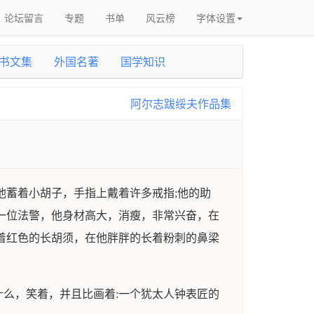
论坛留言
专题
书单
风云榜
字体设置
书文集
外国名著
国学知识
阿尔志跋绥夫作品集
他蓄着小胡子，手指上戴着许多戒指;他的助
一位法警，他身材高大，消瘦，非常兴奋，在
着红色的长胡须，在他胖胖的长着粉刺的鼻梁
么，笑着，并且比画着:一个犹太人钟表匠的