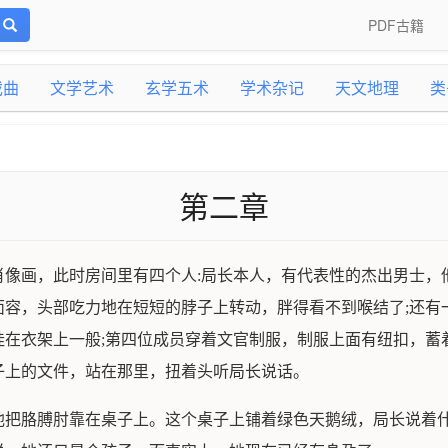
PDF古籍
戏曲
文学艺术
玄学五术
学术杂记
天文地理
类
第二章
像画，此时房间里有四个人:局长本人，有代表性的杰出男士，
面容，头部吃力地在短短的脖子上转动，胖得看不到喉结了;还有
挂在衣架上一般;第四位成员穿着文官制服，制服上面有纽扣，蓄
子上的文件，站在那里，扭着头听局长说话。
他把胳膊肘靠在桌子上。这个桌子上铺着绿色天鹅绒，局长说着什