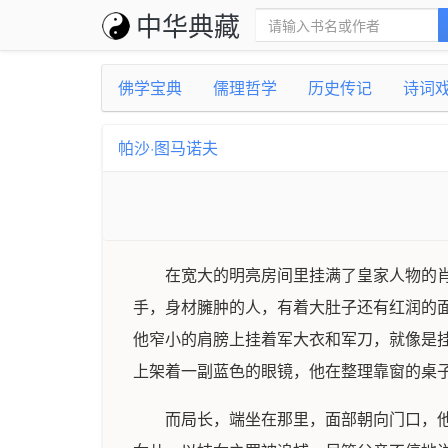
中华典藏
佛学宝典
儒理哲学
历史传记
诗词
帕沙·图马诺夫
在宽大的明亮房间里挂满了皇家人物的肖
手，身材臃肿的人，有着大肚子还有红润的
他窄小的肩膀上挂着军大衣和军刀，就像是
上架着一副蓝色的眼镜，他在整理靠窗的桌
而局长，端坐在那里，面部朝向门口，