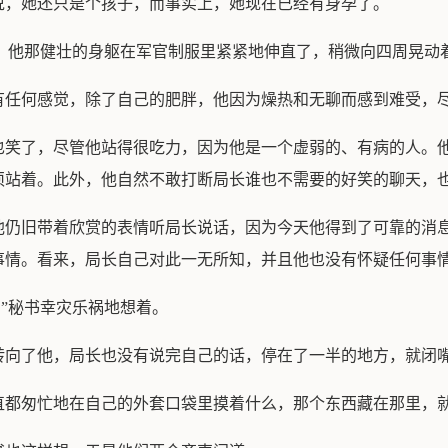
说，她还只是个孩子，而事实上，她现在已经有身孕了。
着，他那健壮的身躯在军官制服里紧紧地伸直了，稍微向四周晃动
有任何感觉，除了自己的肥胖，他因为燥热和无聊而感到难受，
也笑了，尽管他站得很吃力，因为他是一个虚弱的、有病的人。
须站着。此外，他自然不敢打断局长谁也不需要的好笑的聊天，
他仍旧带着欣赏的表情听局长说话，因为今天他得到了可靠的消
事情。看来，局长自己对此一无所知，并且他也没有怀疑任何事
!”秘书幸灾乐祸地想着。
转向了他，局长也没有说完自己的话，停在了一半的地方，就闭
直都匆忙地在自己的外套口袋里摸着什么，那个东西藏在那里，