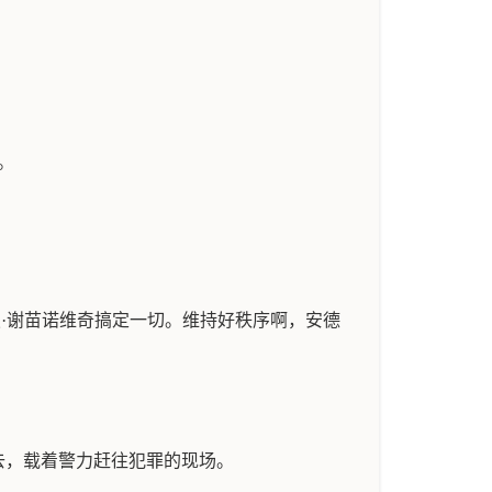
。
·谢苗诺维奇搞定一切。维持好秩序啊，安德
去，载着警力赶往犯罪的现场。