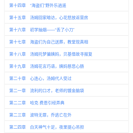
第十四章 “海盗们”野外乐逍遥
第十五章 汤姆回家暗访，心花怒放返营房
第十六章 初学抽烟——“丢了小刀”
第十七章 海盗们为自己送葬，教堂现真相
第十八章 汤姆托梦骗姨妈，贝基借故寻报复
第十九章 汤姆花言巧语，姨妈慈悲心肠
第二十章 心连心，汤姆代人受过
第二一章 流利的口才，老师的镀金脑袋
第二二章 哈克·费恩引经弄典
第二三章 波特无罪，乔逃亡在外
第二四章 白天神气十足，夜里提心吊担