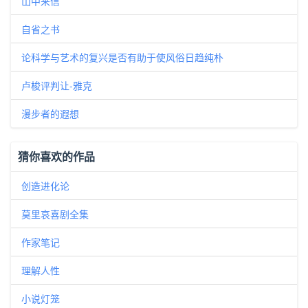
山中来信
自省之书
论科学与艺术的复兴是否有助于使风俗日趋纯朴
卢梭评判让-雅克
漫步者的遐想
猜你喜欢的作品
创造进化论
莫里哀喜剧全集
作家笔记
理解人性
小说灯笼