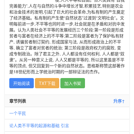
完善能力”,人在与自然的斗争中增长才智,积累技艺,特别是农业
和冶金技术的发明,引起了巨大的社会革命,为私有制的产生奠定
了经济基础。私有制的产生使“自然状态”过渡到“文明社会”。文
明每前进一步,不平等也同时进一步,社会就是在矛盾和对抗中发
展。认为人类社会不平等的发展经历三个阶段:第一阶段是形成
贫者与富者在经济上的不平等;第二阶段是富者为了保护私有财
产, 诱骗贫者制订契约, 形成国家与法, 从而形成政治上的不平
等, 确立了富者对贫者的统治; 第三阶段是政府权力的腐败, 变
成专制政治。除了君主之外, 人人都没有任何权利, 人人都是“奴
隶”。从另一种意义上说, 人人又都是平等的, 所以这里虽是不平
等的顶点, 但又回复到一个新的自然状态。恩格斯称赞这部著作
是18世纪形而上学统治时期的一部辩证法的杰作。
开始阅读
TXT下载
加入书架
章节列表
升序↑
一个平民
论人类不平等的起源和基础 引言