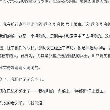
一个关于失踪的探险队的故事。在这段故事里，这类图画很关键
我在航行密西西比河的‘乔治·华盛顿’号上做事。这‘乔治·华盛
了我们的船。这是一个探险队，是到森林和沼泽中间去探测的。这
热烈，除了他们的队长。那队长已经上了年纪。他是探险队中唯一
过教育的人。此外呢，尤其是那些护送探险队的兵士，却只爱笑
就觉得冷清清空洞洞的。
久了，我们也渐渐忘怀了。
现在已记不起来了——我在别的一条船上，‘梅都斯’号上做工。
头发的老头子，向我问道：