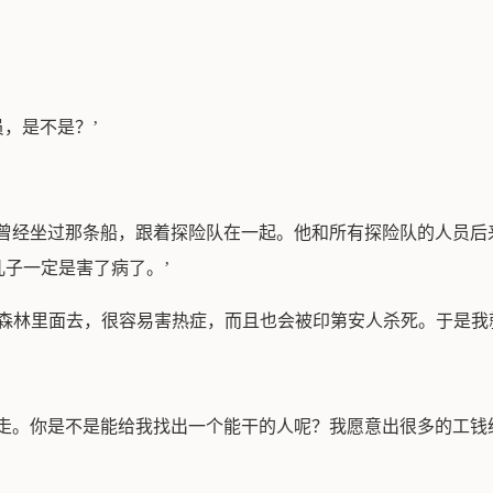
员，是不是？’
汤姆曾经坐过那条船，跟着探险队在一起。他和所有探险队的人员
子一定是害了病了。’
些森林里面去，很容易害热症，而且也会被印第安人杀死。于是我
我同走。你是不是能给我找出一个能干的人呢？我愿意出很多的工钱