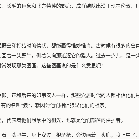
候，长毛的巨象和北方特种的野鹿，成群结队出没于现在伦敦、
是野兽和打猎时的情状，都能画得惟妙惟肖。古时候有很多的兽
的画着一头野牛，侧着头向那追逐它的猎人。过去一点儿，是一
时常发现那类图画。这些图画说的是什么意思呢？
信仰。正和后来的印第安人一样，那些穴居时代的人都相信他们
，有的名叫“狼”，就因为他们相信狼是他们的祖宗。
类，代表着他们想象中的祖先，也就是他们部落的保护者。
画着一头野牛，身上穿过一根矛枪，旁边画着一头鹿，身上中了