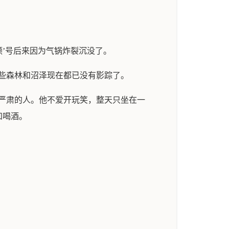
。
顿’号后来因为气锅炸裂沉没了。
些森林和沼泽现在都已没有影踪了。
严肃的人。他不爱开玩笑，整天只坐在一
和喝酒。