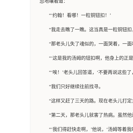
忽地嚷着道：
“‘约翰！看哪！一粒铜钮扣！’
“我走去瞧了一瞧。这当真是一粒铜钮扣
“那老头儿失了魂似的，一面哭着，一面
“‘这是我的汤姆的钮扣啊，他身上的正
“‘唉！’老头儿回答道，‘不要再说这些
“我们只好继续往前找寻。
“这样又赶了三天的路。现在老头儿打
“第二天，那老头儿就害了热病。虽然
“‘我们得赶快走啊，’他说，‘汤姆等着我