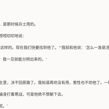
，是那时候兵士用的。
唠唠叨叨地说：
是这样的。现在我们快要找到他了。’“我就和他说：‘怎么一准是
了，我一见就能分辨出来的。’
定主意，决不回原路了。我知道再劝没有用，索性也不劝他了。一
他遍身打着寒战，可是他绝不想躺下去。
呢。’