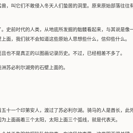
猛兽，叫它们不敢侵入冬天人们蛰居的洞里。原来原始部落往往
了。史前时代的人类，从地底所发掘的骷髅看起来，与其说是像
壁上面，我们就不会知道这些原始人思想些什么，信仰些什么。
而且也不是真正的以图画记录历史。不过，已经相差不多了。
美洲苏必利尔湖旁的石壁上面的。
着五十一个印第安人，渡过了苏必利尔湖。骑马的人是酋长，此
因为上面画着三个太阳，太阳上面三个弧线，就是代表天。