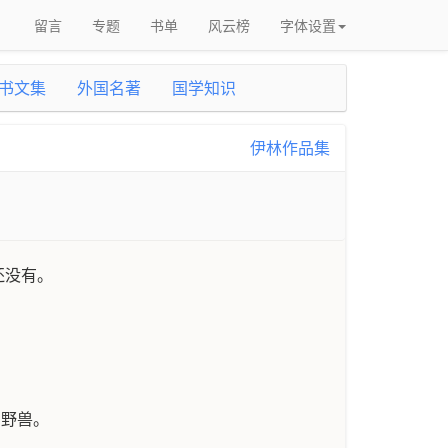
留言
专题
书单
风云榜
字体设置
书文集
外国名著
国学知识
伊林作品集
还没有。
和野兽。