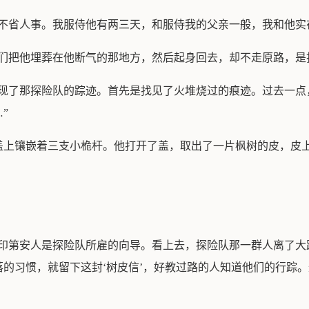
上不省人事。我服侍他有两三天，和服侍我的父亲一般，我和他实
我们把他埋葬在他断气的那地方，然后起身回去，却不走原路，是
发现了那探险队的踪迹。首先是找见了火堆烧过的痕迹。过去一点
”
盖上镶嵌着三支小桅杆。他打开了盖，取出了一片枫树的皮，皮
这印第安人是探险队所雇的向导。看上去，探险队那一群人离了大
的习惯，就留下这封‘树皮信’，好教过路的人知道他们的行踪