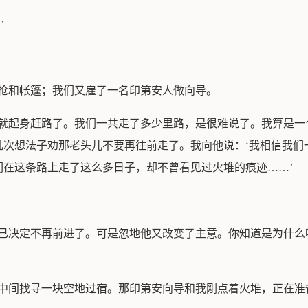
’
步枪和帐篷；我们又雇了一名印第安人做向导。
，就起身赶路了。我们一共走了多少里路，是很难说了。我算是一
几次想法子劝那老头儿不要再往前走了。我向他说：‘我相信我们
们在这条路上走了这么多日子，却不曾看见过火堆的痕迹……’
多已决定不再前进了。可是忽地他又改变了主意。你知道是为什么
子中间找寻一块空地过宿。那印第安向导和我刚点着火堆，正在准