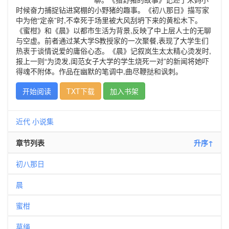
时候奋力捕捉钻进窝棚的小野猪的趣事。《初八那日》描写家
中为他“定亲”时,不幸死于场里被大风刮坍下来的黄松木下。
《蜜柑》和《晨》以都市生活为背景,反映了中上层人士的无聊
与空虚。前者通过某大学S教授家的一次聚餐,表现了大学生们
热衷于谈情说爱的庸俗心态。《晨》记叙岚生太太精心烫发时,
报上一则“为烫发,闺范女子大学的学生烧死一对”的新闻将她吓
得魂不附体。作品在幽默的笔调中,曲尽鞭挞和讽刺。
开始阅读
TXT下载
加入书架
近代
小说集
章节列表
升序↑
初八那日
晨
蜜柑
草绳