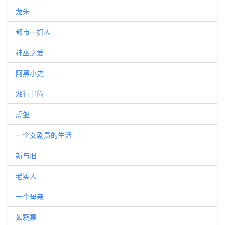
龙朱
都市一妇人
神巫之爱
阿黑小史
湘行书简
虎雏
一个女剧员的生活
新与旧
老实人
一个母亲
如蕤集