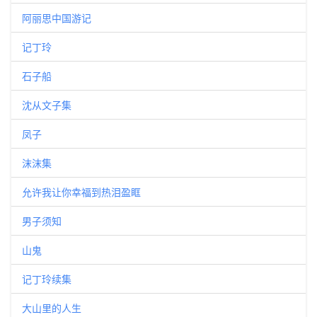
阿丽思中国游记
记丁玲
石子船
沈从文子集
凤子
沫沫集
允许我让你幸福到热泪盈眶
男子须知
山鬼
记丁玲续集
大山里的人生