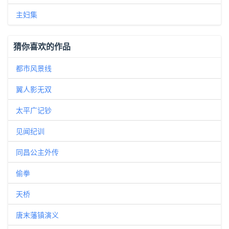
主妇集
猜你喜欢的作品
都市风景线
翼人影无双
太平广记钞
见闻纪训
同昌公主外传
偷拳
天桥
唐末藩镇演义