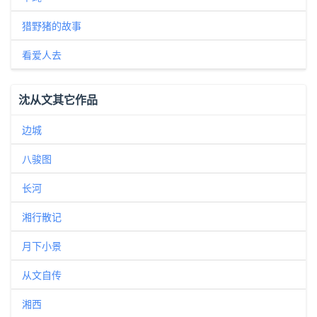
猎野猪的故事
看爱人去
沈从文其它作品
边城
八骏图
长河
湘行散记
月下小景
从文自传
湘西