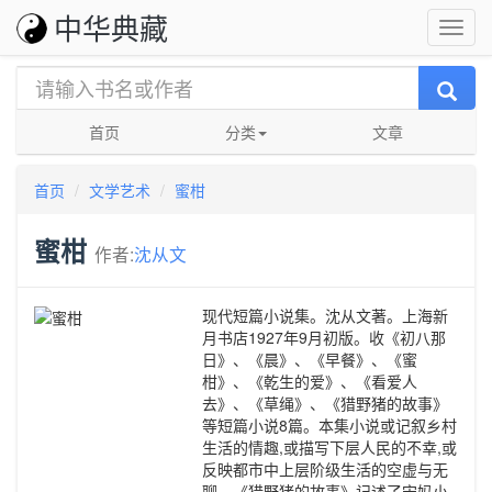
中华典藏
首页
分类
文章
首页
文学艺术
蜜柑
蜜柑
作者:
沈从文
现代短篇小说集。沈从文著。上海新
月书店1927年9月初版。收《初八那
日》、《晨》、《早餐》、《蜜
柑》、《乾生的爱》、《看爱人
去》、《草绳》、《猎野猪的故事》
等短篇小说8篇。本集小说或记叙乡村
生活的情趣,或描写下层人民的不幸,或
反映都市中上层阶级生活的空虚与无
聊。《猎野猪的故事》记述了宋妈小