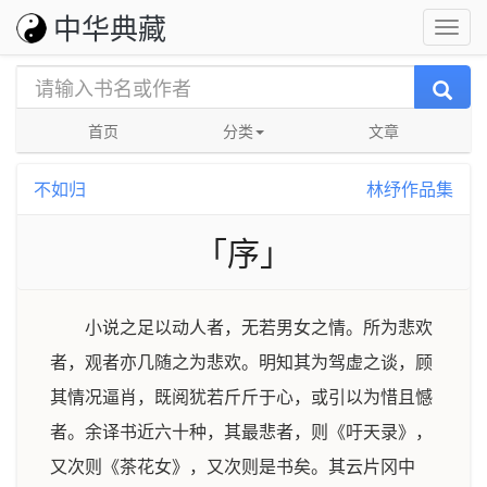
中华典藏
首页
分类
文章
不如归
林纾作品集
「序」
小说之足以动人者，无若男女之情。所为悲欢
者，观者亦几随之为悲欢。明知其为驾虚之谈，顾
其情况逼肖，既阅犹若斤斤于心，或引以为惜且憾
者。余译书近六十种，其最悲者，则《吁天录》，
又次则《茶花女》，又次则是书矣。其云片冈中