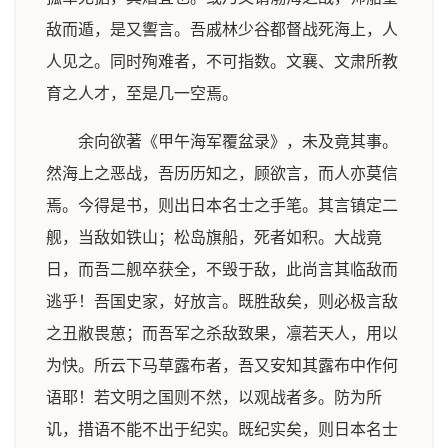
敌而遁，是又讆言。吾戚林少谷都督战死海上，人
人见之。同时殉难者，不可指数。文襄、文肃所教
育之人才，至是几一空焉。
余向欲著《甲午海军覆盆录》，未及竟其事。
然海上之恶战，吾历历知之，顾欲言，而人亦莫信
焉。今得是书，则出日本名士之手笔。其言镇定二
舰，当敌如铁山；松岛旗船，死者如积。大战竟
日，而吾二舰卒获全，不毁于敌，此尚言其临敌而
逃乎！吾国史家，好放言。既胜敌矣，则必极言敌
之丑敝畏葸；而吾军之杀敌致果，凛若天人，用以
为快。所云下马草露布者，吾又安知其露布中作何
语耶！若文明之国则不然，以观战者多。防为所
讥，措语不能不出于纪实。既纪实矣，则日本名士