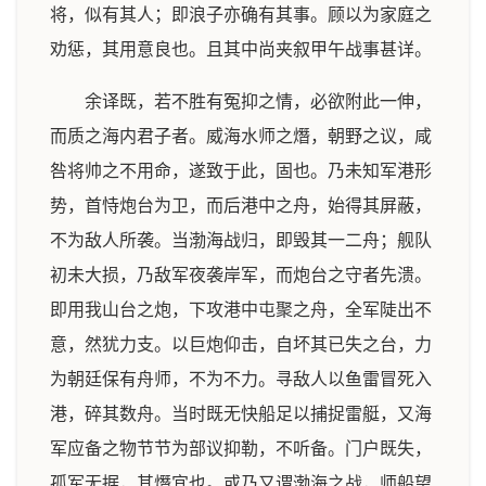
将，似有其人；即浪子亦确有其事。顾以为家庭之
劝惩，其用意良也。且其中尚夹叙甲午战事甚详。
余译既，若不胜有冤抑之情，必欲附此一伸，
而质之海内君子者。威海水师之熸，朝野之议，咸
咎将帅之不用命，遂致于此，固也。乃未知军港形
势，首恃炮台为卫，而后港中之舟，始得其屏蔽，
不为敌人所袭。当渤海战归，即毁其一二舟；舰队
初未大损，乃敌军夜袭岸军，而炮台之守者先溃。
即用我山台之炮，下攻港中屯聚之舟，全军陡出不
意，然犹力支。以巨炮仰击，自坏其已失之台，力
为朝廷保有舟师，不为不力。寻敌人以鱼雷冒死入
港，碎其数舟。当时既无快船足以捕捉雷艇，又海
军应备之物节节为部议抑勒，不听备。门户既失，
孤军无据，其熸宜也。或乃又谓渤海之战，师船望