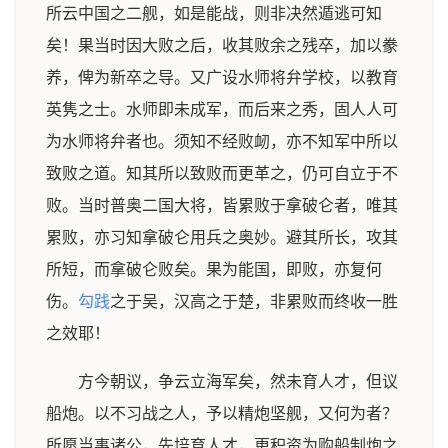
所云中国之二舰，如是能战，则非决然遁逃可知
矣！果当时因大败之后，收其败余之残卒，加以豢
养，俾为新卒之导。又广设水师将弁学校，以教育
英隽之士。水师即未成军，而后来之秀，固人人可
为水师将弁者也。须知不经败衂，亦不知军中所以
致败之道。知其所以致败而更革之，仍可自立于不
败。当时普奥二国大将，皆累败于拿破仑者，唯其
累败，亦习知拿破仑用兵之奥妙。避其所长，攻其
所短，而拿破仑败矣。果为能国，即败，亦复何
伤。
勾践
之于吴，汉高之于楚，非累败而终收一胜
之效耶！
方今朝议，争云立海军矣，然未育人才，但议
船炮。以不习战之人，予以精炮坚舰，又何为者？
所愿当事诸公，先培育人才，更积资为购船制炮之