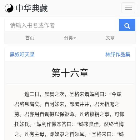
中华典藏
首页
分类
文章
黑奴吁天录
林纾作品集
第十六章
逾二日，晨餐之次，圣格来谓媚利曰：“今兹
君略息肩矣。自阿姊来，部署井井，君无指麾之
劳。君亦用自调摄以保躯命。凡诸锁钥之事，可仰
托姊氏。”媚利作懒态答曰：“姊来良佳，然终当悔
之。凡有主母，即奴隶之首领耳。”圣格来曰：“姊