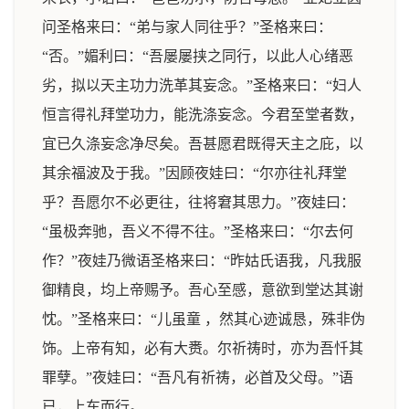
问圣格来曰：“弟与家人同往乎？”圣格来曰：
“否。”媚利曰：“吾屡屡挟之同行，以此人心绪恶
劣，拟以天主功力洗革其妄念。”圣格来曰：“妇人
恒言得礼拜堂功力，能洗涤妄念。今君至堂者数，
宜已久涤妄念净尽矣。吾甚愿君既得天主之庇，以
其余福波及于我。”因顾夜娃曰：“尔亦往礼拜堂
乎？吾愿尔不必更往，往将窘其思力。”夜娃曰：
“虽极奔驰，吾义不得不往。”圣格来曰：“尔去何
作？”夜娃乃微语圣格来曰：“昨姑氏语我，凡我服
御精良，均上帝赐予。吾心至感，意欲到堂达其谢
忱。”圣格来曰：“儿虽童 ，然其心迹诚恳，殊非伪
饰。上帝有知，必有大赉。尔祈祷时，亦为吾忏其
罪孽。”夜娃曰：“吾凡有祈祷，必首及父母。”语
已，上车而行。