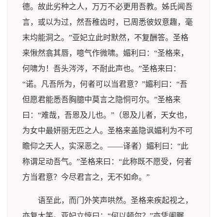
德。故此劣种之人，万万不必更用吾教。姊氏闻吾
言，或以为过，然吾稚齿时，已周悉彼奴意趣，毫
末均能洞之。”亚妃立此时默然，不复酬答。圣格
来愀然翕其唇，噫气作微啸。媚利曰：“圣格来，
何啸为！吾头涔涔，不耐此声也。”圣格来曰：
“诺。凡吾所为，何者可以当君意？”媚利曰：“吾
但愿君能悉吾胸臆中莫言之隐恫可尔。”圣格来
曰：“难哉，吾恩及儿也。”（恩及儿者，天女也，
为女中最妍丽无匹之人。圣格来盖隐讽媚利为不可
瞻仰之天人，实深恶之。——译者）媚利曰：“此
称谓足动吾气。”圣格来曰：“此称既不愿受，何者
方当君意？今尽君言之，无不如命。”
语至此，而门外笑声哄然。圣格来疾起视之，
亦复大笑。亚妃立惊曰：“何以顿尔？”亦凭阑瞩