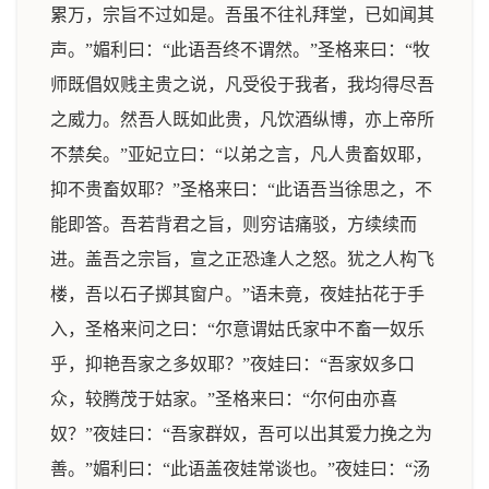
累万，宗旨不过如是。吾虽不往礼拜堂，已如闻其
声。”媚利曰：“此语吾终不谓然。”圣格来曰：“牧
师既倡奴贱主贵之说，凡受役于我者，我均得尽吾
之威力。然吾人既如此贵，凡饮酒纵博，亦上帝所
不禁矣。”亚妃立曰：“以弟之言，凡人贵畜奴耶，
抑不贵畜奴耶？”圣格来曰：“此语吾当徐思之，不
能即答。吾若背君之旨，则穷诘痛驳，方续续而
进。盖吾之宗旨，宣之正恐逢人之怒。犹之人构飞
楼，吾以石子掷其窗户。”语未竟，夜娃拈花于手
入，圣格来问之曰：“尔意谓姑氏家中不畜一奴乐
乎，抑艳吾家之多奴耶？”夜娃曰：“吾家奴多口
众，较腾茂于姑家。”圣格来曰：“尔何由亦喜
奴？”夜娃曰：“吾家群奴，吾可以出其爱力挽之为
善。”媚利曰：“此语盖夜娃常谈也。”夜娃曰：“汤