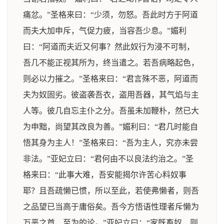
痛忿。”圣格来曰：“少须，勿怒。吾此时方于阿道
而夫大加申斥，气促力疲，当容吾少息。”媚利
曰：“阿道而夫近又何事？然此奴行为浸不可制，
吾几不能正视其所为，终当遣之。若吾病略起色，
则必以力摧之。”圣格来曰：“君言殊不恶，阿道而
夫为奴固劣。彼盗袭吾衣，盗用吾器，其气焰与主
人等。彼几自忘主仆之分。吾虽未加鞭朴，然已大
为申黜，尚望其改良为善。”媚利曰：“君几时能自
悟其身为主人！”圣格来曰：“吾为主人，究亦未尝
非法。”亚妃立曰：“君何由不以良法约治之。”圣
格来曰：“此事大难，吾安能揭尔许苦心料奴事
耶？且吾疏懒已惯，所以至此，若使弗懒者，则吾
之品望已当高于庸俗矣。吾今方悟语性理者斥懒为
万恶之首，至为的论。”亚妃立曰：“家既畜奴，则