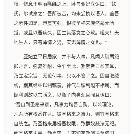
嗅，偃息于明丽氍毹之上，卧与亚妃立语曰：“姊
氏，尔试察之：吾所被苦，均未尝执以语人。盖吾
之素性如是，岂复可强。恨彼圣格来漠然毫无所
觉，或且以吾病久，因生其落寞之心欤。嗟夫！天
地生人，只有薄情之男，实无薄情之女也。”
亚妃立平日居家，并不与人事，凡闻人琐屑怨
抑之言，弥复难耐，今乍至此，絮絮者日盈其耳，
乃立定宗旨，无论何事，只以不答了之。因自取绒
线，别其经纬以制藕覆，神气与媚利隔不相属。而
媚利则故以言聒之，以瓶子向鼻观且闻且语曰：
“吾自到圣格来家，凡事力均吾自购。以公理论，
凡吾所有权悉在吾。彼圣格来之事力，则宜圣格来
自统之。乃圣格来屡侵吾权限，致群奴藐法无纪。
而圣格来未尝一动夏楚，吾不知家政溃决至何田