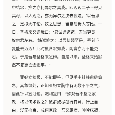
中结念，推之亦何异尔之离我。即迈迈二子不得见
其母，以人观之，亦无异尔之决去夜娃。’以吾思
之，是拟大不伦。奴之思想，岂复与贵人等比。一
日，圣格来又语我曰：‘君试遣迈迈，吾当更觅一
奴供君左右。’姊试筹之：以吾怯弱至是，晷刻岂
复能去迈迈！此时虽含宏如我，闻言亦万不能更
忍。于是吾与圣格来忿辩。自是以来，圣格来始默
然不复更言迈迈事。”
亚妃立忿极，不能即答，但见手中针线愈缝愈
急，其急缝处，正知亚妃立胸中有无数不平之气，
借此针以宣泄也。媚利复曰：“姊观吾不整之家
政，将以何术救之？彼群奴尽孤行其意，行止自
由，漫无检束，成何家政！吾又属病，呻吟床褥，