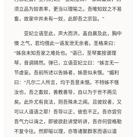
须立品为奴表率，更当以理喻之。吾唯知奴之不易
畜，故家中并未有一奴，此即吾之宗旨。”
亚妃立语至此，声大而洪，盖自晨及此，胸中
懊 之气，若均借此一语发泄无余者。圣格来曰：
“姊良未知吾家之难处也。”语已，至琴案按谱理
琴，音调锵然。弹已，立语亚妃立曰：“姊言无一
节虚妄。吾前所述以告姊者，姊意似未惬。”媚利
曰：“凡尔二人所言，均于吾意未惬。不特姊不惬
汝也，吾之畜奴，善教善导，自以为于世不两见
矣。此外尤有良法，则吾殊未之闻。且彼奴者，又
可以人道语之耶！吾导以正，彼愈不正。吾亦尝穷
吾气力以诲之，即彼欲赴讲堂听讲，吾亦何尝格勒
不复令往。然即喻以理，亦等诸聚群豕而语以道