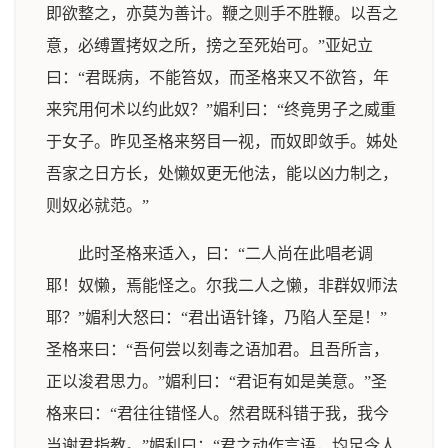
即欲整之，亦莫为善计。鞭之则手不胜鞭。以吾之
意，必缚置拷奴之所，搒之至死始可。”亚妃立
曰：“君既病，不能笞奴，而圣格来又不欲笞，年
来究用何术以约此奴？”媚利曰：“终竟男子之威重
于女子。昨见圣格来努目一视，而奴即敛手。姊处
吾家之日方长，处懒奴更无他法，能以凶力制之，
则奴必就范。”
此时圣格来适入，曰：“二人尚在此唱老调
耶！奴懒，焉能怪之。尔我二人之懒，非群奴师法
耶？”媚利大怒曰：“君出语针锋，乃陷人至是！”
圣格来曰：“吾何尝以刻毒之语加君。且吾所言，
正以浚君思力。”媚利曰：“君讵有如是美意。”圣
格来曰：“君往往错怪人。然君既科错于我，我今
当谢君指教。”媚利曰：“君之动作言语，均足令人