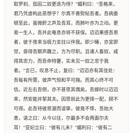
取罗刹、茄因二奴更迭为侍？”媚利曰：“圣格来，
君乃凭虚构此恶想乎？尔真不善熨帖吾者。吾病委
顿至此，虽微鼾之声及吾耳，而肺叶亦为之动。更
易一生人，吾并此奄息亦将不获保。迈迈果感吾恩
者，彼于夜来当极力支拄以伴我。即少睡，亦宜即
觉，毋得吾颤声趣之，方为尽职。且诸人畜奴，咸
得其忠力，而吾命特蹇，实未见一奴之忠于我
者。”言已，叹息不止，复曰：“迈迈亦有其佳处：
吾每有所需，彼声气恒和平可掬。而其心终不可
信。近左右吾侧，亦不甚思其偶矣。吾嫁时以迈迈
来，然安能并挈其夫。因思就此为更择一配，顾不
可得。此吾待彼恩渥而谊挚，彼竟不怿，吾始大
恚，语之曰：从今以往，尔最多不会再面尔夫
耳！”亚妃立曰：“彼有儿未？”媚利曰：“彼有二