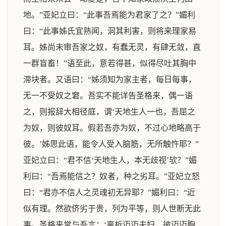
地。”亚妃立曰：“此事吾焉能为君家了之？”媚利
曰：“此事姊氏宜熟闻，洞其利害，则将来理家易
耳。姊尚未审吾家之奴，有蠢无灵，有肆无敛，直
一群盲畜！”语至此，意若得甚，似得尽吐其胸中
滞块者。又语曰：“姊须知为家主者，每日每事，
无一不受奴之窘。吾实不能详告圣格来，偶一语
之，则报辞大相径庭，谓‘天地生人一也，吾屈之
为奴，则彼奴耳。假若吾亦为奴，不过心地略高于
彼。’姊思此语，能令人受入脑筋，无所触忤耶？”
亚妃立曰：“君不信‘天地生人，本无歧视’欤？”媚
利曰：“吾焉能信之？奴者，种之劣耳。”亚妃立怒
曰：“君亦不信人之灵魂初无异耶？”媚利曰：“近
似有理。然欲侪劣于贵，列为平等，则人世断无此
事。圣格来常与吾言：‘离析迈迈夫妇，彼迈迈胸