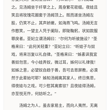
之。见汤姆坐于纤草之上，周身繁花密缀。夜娃且
笑且将玫瑰花圈套于汤姆顶上。既而遂坐汤姆左
股，仍笑不止，其声娇嫩，如海燕飞鸣。汤姆无言
作憨笑，一望主人凭于阑际，即陡鞠躬，状如款服
罪戾者。亚妃立谓汤姆曰：“尔何为听彼施设？”圣
格来曰：“此何关轻重？”亚妃立曰：“听娃子与奴
戏，将来岂复以礼自律。”圣格来曰：“姊素讽我宜
善奴勿苦，今小娃弄奴，微过耳，姊何以礼律我！
如姊之意，必望奴自趋于善，吾可去恩屏教，必漠
然于此辈始可耶？姊知汤姆离其家人，终日焦思，
得夜娃与之戏，可少慰其离索欤？且夜娃得汤姆，
亦至悦无忤，何妨听之。”
汤姆之为人，虽去家易主，而向人夷然，无离