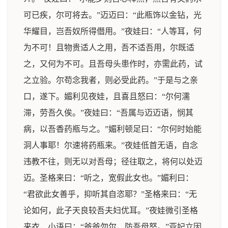
可已疾，尔可将去。”迈迈曰：“此瓶饰以金钻，光
华耀目，岂吾奴所得僭用。”夜娃曰：“人等耳，何
为不可！且物贵适人之用，吾不适吾用，尔既适
之，又何为不可。且吾母头患作时，亦需此药，试
之立验。尔苟念我者，则必受此药。”于是与之亲
口，遂下。媚利见夜娃，且喜且怒曰：“尔何濡
滞，劳吾久俟。”夜娃曰：“吾属与迈迈语，悯其
病，以吾香药瓶与之。”媚利顿足曰：“尔何时始能
洞人事耶！尔速将药瓶来。”夜娃低首无语，自念
违教不往，则无以对吾母；径往取之，将何以处迈
迈。圣格来曰：“听之，宽假此女也。”媚利曰：
“君欲此女善乎，抑听其自恣耶？”圣格来曰：“无
论如何，此子天良较吾夫妇优耳。”夜娃微引圣格
来衣，小语曰：“爸爸勿尔，防吾母怒。”亚妃立因