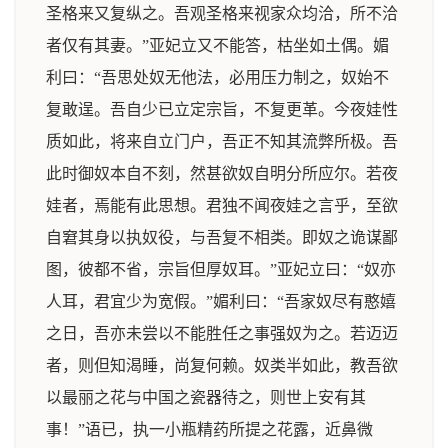
圣格来又复纵之。吾观圣格来视家众均洽，所不洽
者仅有其妻。”亚妃立又不能答，枯坐如土偶。媚
利曰：“吾思处奴无他法，必用压力制之，奴始不
复敢逞。吾自少已立定宗旨，不复更革。今夜娃性
质如此，将来自立门户，吾正不知其流弊所极。吾
此时御奴本自不刻，然甚欲奴自明分所应尔。若夜
娃者，焉能有此思想。君独不闻夜娃之言乎，至欲
自窘其身以执奴役，与吾复不相类。即奴之诡谋鄙
图，彼都不省，宗旨但厚奴耳。”亚妃立曰：“奴亦
人耳，君宜少为宽假。”媚利曰：“吾家奴尽有憨嬉
之日，吾亦未尝以不能胜任之事强奴为之。若迈迈
者，则但知渴睡，尚复何赖。奴类半如此，教吾欲
以最丽之花与中国之瓷器待之，则世上安有其
事！”语已，执一小瓶精药所提之花露，近鼻微