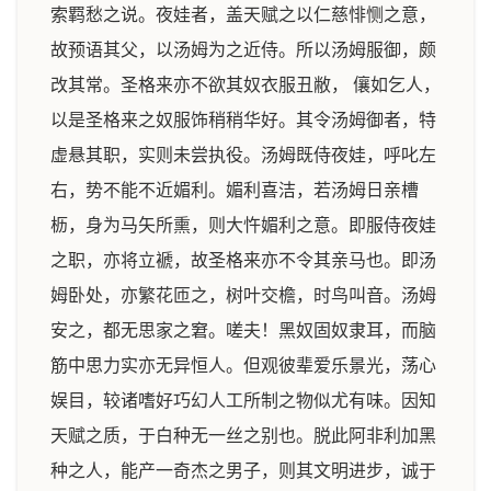
索羁愁之说。夜娃者，盖天赋之以仁慈悱恻之意，
故预语其父，以汤姆为之近侍。所以汤姆服御，颇
改其常。圣格来亦不欲其奴衣服丑敝， 儴如乞人，
以是圣格来之奴服饰稍稍华好。其令汤姆御者，特
虚悬其职，实则未尝执役。汤姆既侍夜娃，呼叱左
右，势不能不近媚利。媚利喜洁，若汤姆日亲槽
枥，身为马矢所熏，则大忤媚利之意。即服侍夜娃
之职，亦将立褫，故圣格来亦不令其亲马也。即汤
姆卧处，亦繁花匝之，树叶交檐，时鸟叫音。汤姆
安之，都无思家之窘。嗟夫！黑奴固奴隶耳，而脑
筋中思力实亦无异恒人。但观彼辈爱乐景光，荡心
娱目，较诸嗜好巧幻人工所制之物似尤有味。因知
天赋之质，于白种无一丝之别也。脱此阿非利加黑
种之人，能产一奇杰之男子，则其文明进步，诚于