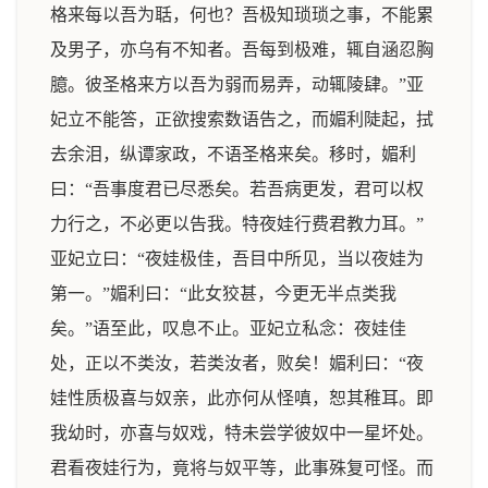
格来每以吾为聒，何也？吾极知琐琐之事，不能累
及男子，亦乌有不知者。吾每到极难，辄自涵忍胸
臆。彼圣格来方以吾为弱而易弄，动辄陵肆。”亚
妃立不能答，正欲搜索数语告之，而媚利陡起，拭
去余泪，纵谭家政，不语圣格来矣。移时，媚利
曰：“吾事度君已尽悉矣。若吾病更发，君可以权
力行之，不必更以告我。特夜娃行费君教力耳。”
亚妃立曰：“夜娃极佳，吾目中所见，当以夜娃为
第一。”媚利曰：“此女狡甚，今更无半点类我
矣。”语至此，叹息不止。亚妃立私念：夜娃佳
处，正以不类汝，若类汝者，败矣！媚利曰：“夜
娃性质极喜与奴亲，此亦何从怪嗔，恕其稚耳。即
我幼时，亦喜与奴戏，特未尝学彼奴中一星坏处。
君看夜娃行为，竟将与奴平等，此事殊复可怪。而