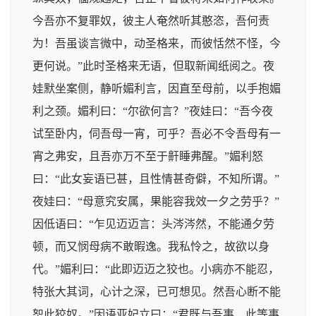
今吾亦不复罪奴，彼主人奄然听其憨恣，吾何责
为！吾虽谈言微中，动圣格来，而彼恬然不怪，今
更何说。”此时圣格来无语，但取新闻纸阅之。夜
娃默坐案侧，静听媚利言，因直至母前，以手抱媚
利之颈。媚利曰：“尔欲何言？”夜娃曰：“吾今夜
试至卧内，伺吾母一宵，可乎？吾必不令吾母有一
宵之弗安，且吾亦万不至于鼾睡弗醒。”媚利怒
曰：“此女妄语已甚，且性情甚奇僻，不知所谓。”
夜娃曰：“母意究安属，果能容我效一夕之劳乎？”
因低语曰：“乍见迈迈言：头涔涔然，不能通夕劳
顿，而又悯母病不敢暇逸。我私怜之，故欲以身
代。”媚利曰：“此即迈迈之狡也。小病亦不能忍，
特张大其词，心计之深，已可想见。然吾心断不能
恕此狡奴。”因语亚妃立曰：“君既与吾事，此等事