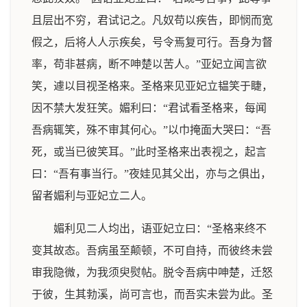
且层出不穷，君试记之。凡奴苟以疾告，即悯而宽
假之，后将人人示疾矣，号令焉复可行。吾身为督
率，苟非甚病，断不呻楚以苦人。”亚妃立闻言欲
笑，遽以目视圣格来。圣格来见亚妃立韫笑于睫，
因不禁大发狂笑。媚利曰：“君试看圣格来，每闻
吾病辄笑，殊不审其何心。”以巾掩面大哭曰：“吾
死，或当已彼笑耳。”此时圣格来出表视之，起言
曰：“吾有事当行。”夜娃见其父出，亦与之俱出，
留者媚利与亚妃立二人。
媚利见二人均出，语亚妃立曰：“圣格来终不
变其故态。吾病虽至颠顿，不可自持，而彼终未尝
审我隐微，为我须臾熨帖。脱令吾病中呻楚，迁怒
于彼，生其勃溪，尚可言也，而吾实未尝为此。圣