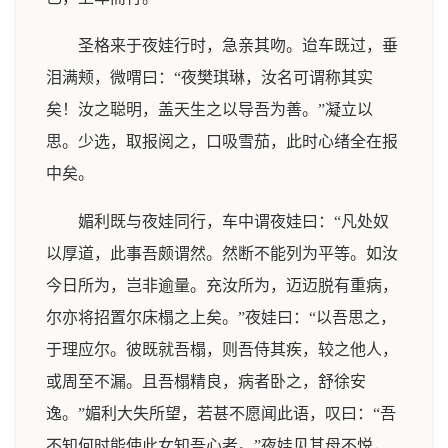
圣格来于夜娃行时，急亲其吻。迨车既过，垂
泪满颊，微喟曰：“夜樊琪琳，汝名可谓称其实
矣！汝之聪明，盖天生之以导吾为善。”凝立以
思。少选，取报阅之，口吸雪茄，此时心绪全在报
中矣。
媚利既与夜娃同行，车中谓夜娃曰：“凡处奴
以厚道，此事吾颇谓然。然断不能列为平等。如汝
今日所为，岂非逾量。充汝所为，迈迈脱有重病，
尔亦将招置尔床榻之上矣。”夜娃曰：“以吾思之，
于理应尔。彼既就吾榻，则吾侍其疾，较之他人，
或周至不漏。且吾榻精良，病者卧之，舒徐安
逸。”媚利大失所望，若甚不愿闻此语，叹曰：“吾
不知何时能使此女知吾心者。”夜娃见其母不悦，