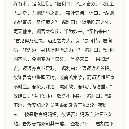
终有术，足以控御。”媚利曰：“恒人畜奴，取便主
人之身，吾则适与之反。”夜娃旁侍，语曰：“然则
妈妈畜奴，又何赖之？”媚利曰：“默地吃苦之外，
更无他事。矧吾之宿疾，半为奴来。”圣格来曰：
“君见毋乃过执。迈迈之为人，良平易可恃，君向
病，非迈迈一身扶持抑搔之力耶？”媚利曰：“迈迈
固不恶，今则专为己谋矣。”圣格来曰：“果如是
者，迈迈亦良不足取。”媚利曰：“迈迈近尤善睡。
彼知吾宵中警醒无时，或需茗索浆，而迈迈恒鼾息
不时应。吾极力呼之，盹如故，吾病几为增重。”
夜娃曰：“吾审迈迈已数夕不睡矣。”媚利曰：“彼
不睡，汝安知之？意者乘间赴诉于尔耶？”夜娃
曰：“彼恶敢言妈妈短。彼语吾：妈妈连夕恒不安
贴。吾故悬揣亦知其未睡。”圣格来曰：“君胡为不