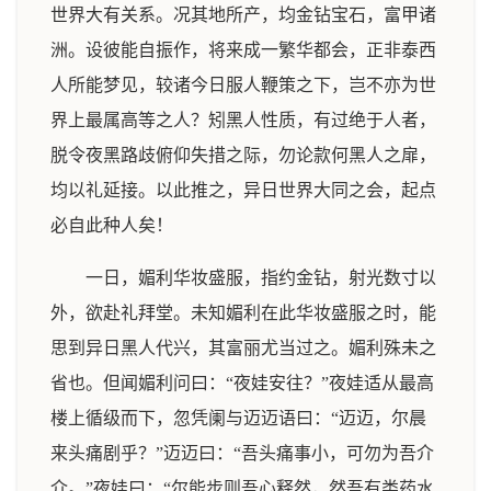
世界大有关系。况其地所产，均金钻宝石，富甲诸
洲。设彼能自振作，将来成一繁华都会，正非泰西
人所能梦见，较诸今日服人鞭策之下，岂不亦为世
界上最属高等之人？矧黑人性质，有过绝于人者，
脱令夜黑路歧俯仰失措之际，勿论款何黑人之扉，
均以礼延接。以此推之，异日世界大同之会，起点
必自此种人矣！
一日，媚利华妆盛服，指约金钻，射光数寸以
外，欲赴礼拜堂。未知媚利在此华妆盛服之时，能
思到异日黑人代兴，其富丽尤当过之。媚利殊未之
省也。但闻媚利问曰：“夜娃安往？”夜娃适从最高
楼上循级而下，忽凭阑与迈迈语曰：“迈迈，尔晨
来头痛剧乎？”迈迈曰：“吾头痛事小，可勿为吾介
介。”夜娃曰：“尔能步则吾心释然，然吾有类药水