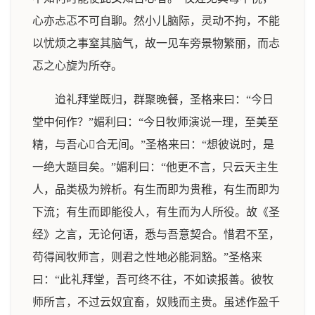
心亦忐忑不可自聊。然小儿脑际，灵动不拘，不能
以忧烦之事窒其脑气，故一见车旁景物繁丽，而忐
忑之心旋为所夺。
迨礼拜堂既归，群聚晚餐，圣格来曰：“今日
堂中何作？”媚利曰：“今日牧师演说一理，至美至
精，与吾心合无间。”圣格来曰：“想彼说时，是
一绝大题目矣。”媚利曰：“他更不言，只云天主生
人，品类极为辨析。有生而即为贵稚，有生而即为
下流；有生而即能役人，有生而为人所役。故《圣
经》之言，无论何语，悉与吾意契合。惜君不至，
苟得闻牧师言，则君之性地必能洞豁。”圣格来
曰：“此礼拜堂，吾可终不往，不如读报善。彼牧
师所言，不过云奴宜畜，奴贱而主贵。虽述作盈千