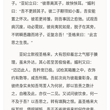
子。”亚妃立曰：“彼患离其子，故怏怏耳。”媚利
曰：“吾不更顾其子。彼二子颟顸如小畜，吾安能
置之怀次。彼若更将雏，则吾事因之愈弛。试观吾
病沉废，动必需奴，彼尚夷犹如是，脱子在其旁，
不转瞬悉趣而将子，讵复念吾！”圣格来曰：“此言
思之生畏。”
亚妃立默视圣格来，大有怨抑羞忿之气郁于腠
理，虽未外达，其心若至苦极恼者。媚利又曰：
“迈迈此人，吾矜宠已极。试检其箱簏之中，衣饰
约有数等，咸吾所赐。吾前次尚为彼裁量彰身。度
彼终身实未知吾骂詈人为何状，即以笞责之数计
之，自稚及此，亦仅一二见。又试问彼饮食，何一
不及于吾？以吾思之，转有填胸之恨。盖圣格来大
纵其奴，偭规越矩，吾正不省彼将来如何作收束。