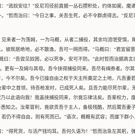
：“逃奴安往？”反尼司径前直据一丛石攒积处，约体如阑，麾
。”哲而治曰：“今日之事，关吾生死，必不令群虏得志。”反尼
，见来者一为荡姆，一为马概，从者二捕役，其余均流氓受饵，尾
之。彼既居绝地，必不散逸，吾可一网而得。”马概曰：“君宜留意
概曰：“吾尝见奴困，必以死争，安可不防。”此时哲而治据高言曰
子。更有一及姆与其母。吾今挟得捕役同来。吾尽有缉券者。尔其
者，今不尔矣。吾今已操自由之权于天主所奠定之土地，凡吾妻
辈中之首领，待吾枪发时，已成死人矣。且吾力能尽死尔辈，无
奴乃以此语向我！我盖挟捕役同来，尔竟忘律法矣。吾辈权力，
吾悉知之。汝辈冒利，竟欲贡吾于主人，备极残酷，然后鬻吾妻
若仍不得自由，则有死而已。”语次，概概有武容；而崖下群小
曰：“得死货，与活产钱均耳。吾何久语为！”哲而治急左其躬，