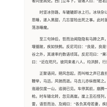
者同坐高处。西门立车下，语诸人曰：“愿君
时坚冰弥路，车辘辘即冰上行。冰块杂
思睡，遂入黑甜，几忘冒险出死之事。此时
荡涤睡魔。
至三句钟后，哲而治闻隐隐有马蹄之声
堰循陂，疾如快鹘。反尼司曰：“良是，良是
谷之外，其速率约数语顷耳。反尼司曰：“果马
曰：“近在咫尺。彼同来者八人，均洪醉，行
正聚语间，朔风忽起，而叫呶之声已直
鞭举，马迅，风驰而逝。马吉儿亦纵辔尾之
迤逦仅度一山，追骑已见。车停其前，崩腾
枪。时车辕北转，忽见高崖。崖上丑石怪列
雷，语哲而治、及姆曰：“各负其母若妻，疾