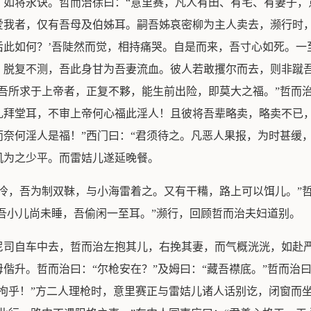
，如将永诀。哲而治徐曰：“意里赛，凡人有田、有宅、有妻子，
爱我者，仅有吾母及伯姊耳。嗣吾姊哀密柳为主人卖去，濒行时，
后此如何？’吾陡然而觉，相持痛哭。自是而来，吾寸心如死。一
。脱复不测，吾此身甘为吾妻流血。彼人若敢攫尔而去，则非蹴吾
吾所求于上帝者，正复不夥，能生前出险，即莫大之福。”哲而
礼拜堂耳，不审上帝何心福此淫人！且彼将吾辈略卖，略卖不已
奈何淫人是福！”西门曰：“君须待之。凡恶人果报，为时甚缓
机为之少平。而雷姞儿遂延晚餐。
冷，吾为制双靺，与小海雷着之。又有干糒，路上可以饵儿。”哲
。吾小儿尚未睡，吾偷闲一至耳。”濒行，回顾哲而治夫妇道别。
尼司自车中去，哲而治左抱其儿，右挽其妻，而气概洸洸，如赴
偕升。哲而治曰：“尔枪安在？”及姆曰：“藏吾襟底。”哲而治曰
拘乎！”方二人理枪时，意里赛正与雷姞儿诸人话别讫，闭窗而