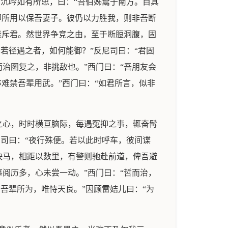
忽沉吟如有所思，曰：“吾伯姊鬻于南方。自其
即所用以保吾妻子。彼仍以力胜我，则非吾断
能斥君。然世界争竞之由，至于断脰洞腹，固
若径遇之者，如何能御？”反尼司曰：“君固
治图复之，非挑敌也。”西门曰：“吾朋友会
难禁吾辈用武。”西门曰：“如君所言，似非
之心，时时横亘脑际，每遇冤抑之事，辄奋髯
尼司曰：“夜行殊便。若以此时呼车，彼间谍
快马，相距以数里，有警则驰赴前道，俾吾避
阅历多，心未尝一动。”西门曰：“哲而治，
吾辈所为，唯恃天良。”因顾雷姞儿曰：“为