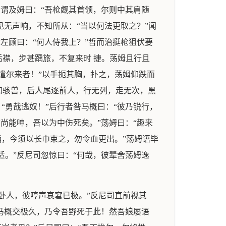
治谓及姆曰：“吾枪觑其首领，尔则中其肩随
见无声响，不知所从：“当以何法更取之？”闻
左顾曰：“何人侍我上？”哲而治挺枪狙伏要
襟，步甚踽旅，不复来时 捷。荡姆且行且
遣尔来者！”以手扼其胸，扑之，荡姆仰跌而
如骇兽，后人尾逐前人，行无列，走无次，黑
“勇哉逃奴！”后行者咎马概曰：“彼乃锐行，
尚能呻，吾以为中伤死矣。”荡姆曰：“趣来
涌，今须以长巾束之，勿令血更出。”荡姆语毕
适。”反尼司忽惊曰：“何哉，彼辈舍荡姆逸
卧人，彼哼声哀窘已极。”反尼司直前视其
与马概交极久，乃令吾野死于此！然吾娘屡语