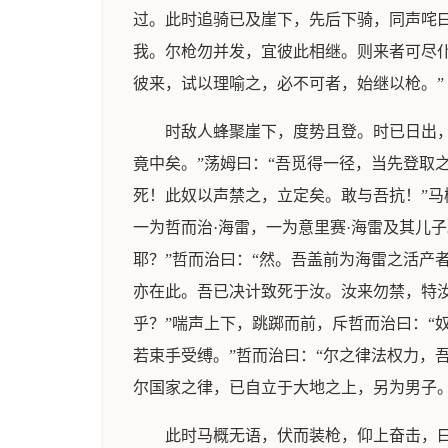
过。此时追骑已及崖下，先后下骑，同声咤曰
我。尔枪勿并发，宜彼此相继。则来者可尽仆
彼来，试以理喻之，必不可者，始继以枪。”
时敌人蜂聚崖下，度势且登。时已日出
竟中矣。”荡姆曰：“吾觅得一径，当先登取
死！此奴以声禁之，立定矣。敢与吾抗！”马
一为哲而治·海雷，一为意里赛·海雷及其儿
耶？”哲而治曰：“然。吾盖前为海雷之活产
亦在此。吾已决计致死于汝。汝来勿禁，特汝
乎？”喘声上下，跳踯而前，斥哲而治曰：“
若束手受缚。”哲而治曰：“尔之律法权力，
尔国家之律，已自立于大地之上，另为男子。
此时马概无语，伏而装枪，仰上奋击，