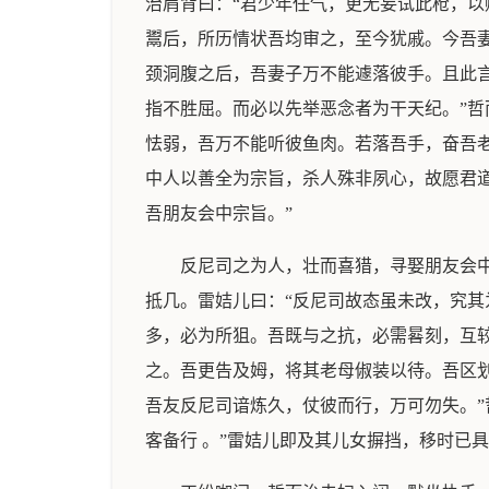
治肩背曰：“君少年任气，更无妄试此枪，以
鬻后，所历情状吾均审之，至今犹戚。今吾妻
颈洞腹之后，吾妻子万不能遽落彼手。且此言
指不胜屈。而必以先举恶念者为干天纪。”哲
怯弱，吾万不能听彼鱼肉。若落吾手，奋吾老
中人以善全为宗旨，杀人殊非夙心，故愿君道
吾朋友会中宗旨。”
反尼司之为人，壮而喜猎，寻娶朋友会
抵几。雷姞儿曰：“反尼司故态虽未改，究其
多，必为所狙。吾既与之抗，必需晷刻，互
之。吾更告及姆，将其老母俶装以待。吾区划
吾友反尼司谙炼久，仗彼而行，万可勿失。”
客备行 。”雷姞儿即及其儿女摒挡，移时已