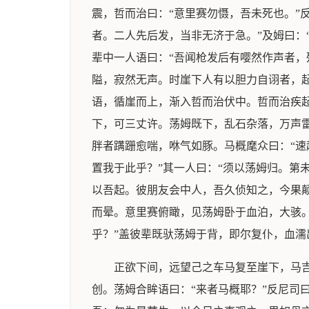
震，哲而治曰：“意里赛勿慑，吾未死也。”
者。二人先后发，当非无济于急。”及姆曰：
辈中一人语曰：“吾闻枪发后有嘤然作声者，
隘，寂然无声。时崖下人有以胆力自诩者，
语，循崖而上，渐入哲而治伏中。哲而治疾起
下，可三丈许。荡姆既下，乱石杂落，万声
胖者蹒跚愈喘，咻气如豚。马概麾众曰：“速
置我于此乎？”其一人曰：“须以荡姆归。第
以吾起。彼朋友会中人，吾久侦知之，今果颠
而晕。意里赛俯瞰，见荡姆卧于血泊，大骇。
乎？”盖彼辈既驮荡姆于背，即尔复仆，血濡
正欲下间，远望己之车马复至崖下，马
创。荡姆合眸语曰：“来者马概耶？”反尼司