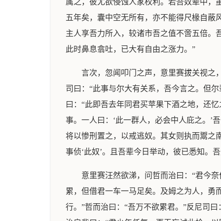
属之，彼尤欲侵蚀人家权利。若吾奴辈中，
五年矣，囊中空无所有，亦不能得尺椽自蔽
主人享吾力所入，较诸市吾之值不啻五倍。吾
此时鼻息翕吐，已大有自由之涨力。”
言次，忽闻叩门之声，意里赛拔关视之
司曰：“此事与尔大有关系，吾今言之。但尔
曰：“此即吾去年同君买苹果下酒之地，还
事。一人曰：‘此一群人，必会中人庇之。’
将以惨刑置之，以戒逃奴。其女则执而鬻之
事侦‘此奴’。且吾辈今日举动，彼已悉知。
意里赛汪然欲涕，问哲而治曰：“君今奈
累，但借君一车一马足矣。及姆之为人，勇而
行。”哲而治曰：“吾万不欲累君。”反尼司