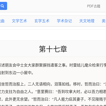
PDF古籍
戏曲
文学艺术
玄学五术
学术杂记
天文地理
类
第十七章
所述朋友会中士女大家群聚摒挡遣客之事。时雷姞儿麾众检束行
直射到东边一小屋中。
则坐哲而治股上，二人无语相向，泪落如线。移时，哲而治曰：“
力支拄为自由之人。”意里赛曰：“吾到坎拿大时，必以吾力相
，此外更无余望。”哲而治曰：“凡人能力庇其妻子，不见陵贱