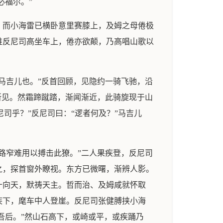
必福尔。”
。而小海雷已横卧意里赛膝上，及姆之母倦极
唯反尼司高坐车上，倦亦欲颠，乃高唱山歌以
马吉儿也。”反首回顾，见隐约一骑飞驰，沿
所见。然霜蹄蹴踏，渐闻渐近，此骑旋现于山
尼司乎？”反尼司曰：“逻者何及？”马吉儿
路窄难用以搏击此獠。”二人果疾登，反尼司
之，探首窗外瞭视。东方已微曙，渐辨人影。
十向天，默祷天主。哲而治、及姆咸就怀取
疾下，麾车中人登崖。反尼司张健膊挟小海
吾后。”然山石高下，或崎或平，或疾踊乃