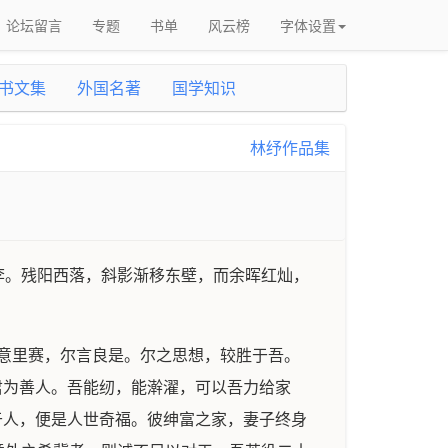
论坛留言
专题
书单
风云榜
字体设置
书文集
外国名著
国学知识
林纾作品集
李。残阳西落，斜影渐移东壁，而余晖红灿，
意里赛，尔言良是。尔之思想，较胜于吾。
君为善人。吾能纫，能澣濯，可以吾力给家
于人，便是人世奇福。彼绅富之家，妻子终身