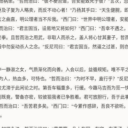
贻祸患。”哲而治曰：“彼不梗吾道，吾安能致死于彼？”言次，
及子复为人略卖，而反不动心者！”乃扬其手曰：“天生健腕，
之曲直，明公理者当不斥我。”西门曰：“世界中明公理者，安
而治曰：“君言固当，设易地又将如何？”西门曰：“吾幸不遇之，
拳。且哲而治之用武，非取人而杀之，盖人将心甘其妻子，哲而
中勿妄动杀人之念。”反尼司曰：“君言固当，然逼之过甚，则亦
中一静淑之女，气质渐化而向善。入会以后，益循规矩。唯不平
为人，热血多，可恃也。”哲而治曰：“为时不早，盍行乎？”反
较尤滞于此闲论之时。第吾车辎重多，行缓。今趣马吉而为觅一
既竟，警备亦密，较彼狙我者已争胜着。君可放胆行，吾于此事
哲而治曰：“吾苦君多矣。”西门曰：“今累作感辞，吾良不欲听。
具。