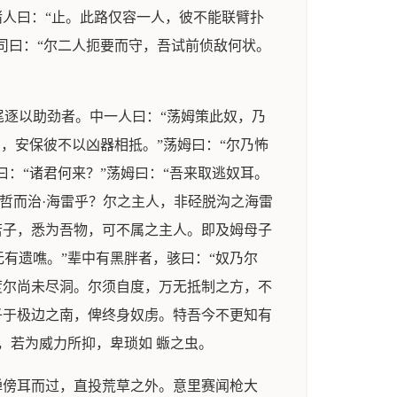
诸人曰：“止。此路仅容一人，彼不能联臂扑
司曰：“尔二人扼要而守，吾试前侦敌何状。
逐以助劲者。中一人曰：“荡姆策此奴，乃
，安保彼不以凶器相抵。”荡姆曰：“尔乃怖
：“诸君何来？”荡姆曰：“吾来取逃奴耳。
哲而治·海雷乎？尔之主人，非硁脱沟之海雷
若子，悉为吾物，可不属之主人。即及姆母子
有遗噍。”辈中有黑胖者，骇曰：“奴乃尔
度尔尚未尽洞。尔须自度，万无抵制之方，不
子于极边之南，俾终身奴虏。特吾今不更知有
，若为威力所抑，卑琐如 蝂之虫。
弹傍耳而过，直投荒草之外。意里赛闻枪大