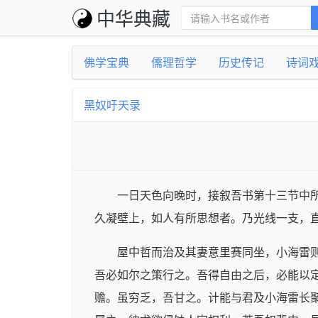
中华典藏
佛学宝典
儒理哲学
历史传记
诗词
黑奴吁天录
一日天色向晚时，接叙吾书第十三节中
久凝壁上，如人有所思想者。乃光线一支，
屋中哲而治及其妻意里赛同坐，小海雷
吾必如尔之策行之。吾得自由之后，必能以定
赡。虽穷乏，吾甘之。计能与君及小海雷长聚