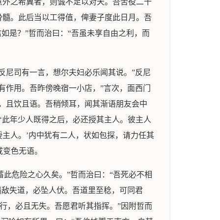
意外之希冀者，则诚不足以对天。吾苦役二十
骨髓。此后当以工得值，俾妻子度此日月。吾
如是？”哲而治曰：“吾虽未享自由之利，而
反尼司有一言，想尔夫妇必乐闻其说。”反尼
有作用。吾昨傍晚宿一小店，”言次，面西门
，且饮且语。吾稍倾耳，闻其渐语朋友会中
‘此年少人既得之后，必还授其主人。彼主人
主人。’内中犹有二人，状如包探，请力任其
咸变色无语。
蓄此危险之心久矣。”哲而治曰：“吾死必不相
遇敌失道，必坠人伏。吾道里至稔，可同君
君行，必且无失。吾愿君听其指挥。”因附哲而