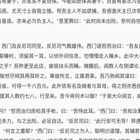
虽有妻子，亦岌岌不复自保。今能如愿保其妻子，吾复有妄念为
风雨，尤无寸土容我立锥。苟吾主人不加逻捕，吾感激天主已次
虽逃，亦未必为负主人。”意里赛曰：“此时尚未出险，奈何自信
，西门及反尼司同至。反尼司气概雄伟。西门语哲而治曰：“吾友
辈睡时，须留其一耳，以侦外间信息，勿懵懵走入睡乡。此中大
忆之乎？吾昨更至此店，疲极扶头而睡。微醒后，闻数人在侧谭论
吾陡然尽倾其两耳听之，果彼所言，正属君辈。吾乃熟闻其谋曰：
南省，可得一千六百元。此外犹有名及姆者与其母，得之则亦悉授
吾度其人数约七八，行至矣。吾今将何术以御？”于是大众闻言，
何？”哲而治归房检其手枪，曰：“吾恃此耳。”西门曰：“吾知汝
多力，与之出险，必足自达。”反尼司曰：“此行安可无导！猝
曰：“何言之重耶？”西门曰：“反尼司之为人，聪明识道理。其辅