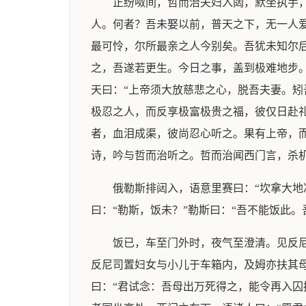
正纷呶间，哲而治夫妇入闼，默坐执手
人。何者？吾未娶以前，普天之下，无一人
最可怜，尔所最亲之人今别矣。吾犹未知尔
之，吾遂若更生。今日之事，盖到极难地步
天曰：“上帝须大放慈悲之心，脱吾夫妻。矧
极忍之人，而反享极富极贵之福，彼仅日赴
者，血泪成渠，彼尚忍心听之。果有上帝，而
诗，吟与哲而治听之。哲而治闻西门言，杀
俄勒斯排闼入，语意里赛曰：“坎拿大地
曰：“勒斯，饭未？”勒斯曰：“吾不能饭此
饭已，车至门外时，夜气至澄清。见反
反尼司置妇女与小儿于车箱内，及姆亦扶其母
曰：“君试念：吾母出万死得之，能令再入囚