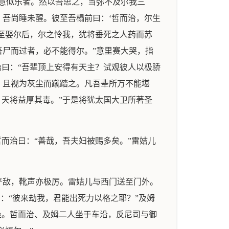
意似乐者。然以吾思之，当弥不及尔我三
吾尚睡未醒。彼至吾榻前曰：‘哲而治，尔生
至娶尔后，尔之怜我，犹将垂死之人药而苏
尸而过者，必不能得尔。”意里赛大哭，指
治曰：“吾辈顶上安得有天主？试观彼人以极骄
，且视为灰尘而蹴踏之。凡吾辈所万不能堪
，天将益厚其毒。”于是将犹太国大卫所著圣
而治曰：“善哉，吾夫妇被赐多矣。”雷姞儿
严敌，靴声亦极厉。雷姞儿与西门送至门外。
：“彼来劫我，君能出死力以格之耶？”及姆
坐。哲而治、及姆二人坐于车沿，反尼司与御