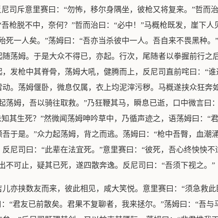
反尼司斥意里赛曰：“勿怖，移尔身隅坐，彼枪又将复来。”哲而
“吾枪脱不中，奈何？”哲而治曰：“必中！”马概枪既发，崖下人
殆死一人矣。”荡姆曰：“吾亦当杀彼中一人。吾自来不畏黑种。”
起随荡姆。于是大众不得已，亦起。行次，尾随者以拳握前行之后
，发枪中其脊骨，荡姆大吼，健腾而上，反尼司直前咤曰：“谁
雷动。荡姆偃卧，微息仅属，衣上均泥滓污秽。马概遂挟众狂奔
起荡姆，吾以骑往取救。”乃狂鞭其马，瞬息已逝，口中微言曰：
未知其生死？”然微闻荡姆呻吟草中，乃循声迹之，语荡姆曰：“君
吾于是。”众力起荡姆，背之而逃。荡姆曰：“枪中吾臀，血潮
反尼司曰：“此辈在法宜死。”意里赛曰：“彼死，吾心终怏怏不
出不可止，疑其已死，遂四散奔逸。反尼司曰：“吾须下视之。”
吉儿亦挟数友而来，彼此相见，咸大笑悦。意里赛曰：“须急救此
曰：“君友已前散矣。君果不复聊者，我来拯尔。”荡姆曰：“吾