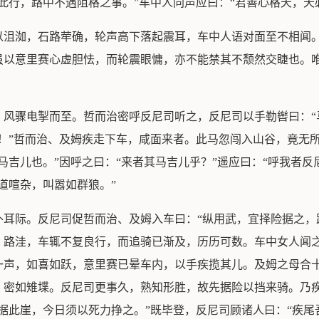
此行，路中不遇阻格之事。”车中人同声应曰：“君善心格天，天
以沮洳，石路荦确，轮声高下落起震耳，车中人语对面至不相闻
虽以意里赛心虚胆怯，而轮震眼慵，亦不能禁其不颓然交睫也。
，风骤电掣而至。哲而治密呼反尼司听之，反尼司以手勒辔曰：“
！”哲而治、及姆疾走下车，咸面来者。此马忽闯入山谷，竟无
吉儿也。”因呼之曰：“来者其马吉儿乎？”遥应曰：“呼我者反
道喧杂，叫嚣如群狼。”
扑耳际。反尼司促哲而治、及姆入车曰：“纵用武，宜择险据之，
。路洼，车辄不复良行，而追骑已渐及，历历可数。车中女人闻
一声，如喜如跃，意里赛已晕车内，以手疾揽其儿。及姆之母合
，密如雉堞。反尼司更事久，熟知形胜，故先据险以挡来骑。乃
据此崖，今日须以死力挣之。”既毕登，反尼司顾诸人曰：“疾尾