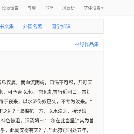
论坛留言
专题
书单
风云榜
字体设置
书文集
外国名著
国学知识
林纾作品集
气息仅属，而血流阴竭，口渴不可忍，乃吁天
来，可予吾以水。”忽见凯雪行近洞口，置灯
每于夜来，以水济伤奴已久，不专为汝来。”
下之别？”取棉花一方，以水渍之，授汤姆
，神色惨沮，谓汤姆曰：“尔在此当坚铲其为善
天乎，此间安得有天？吾与此獠已同处五年，