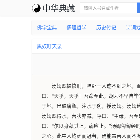
中华典藏
佛学宝典
儒理哲学
历史传记
诗词
黑奴吁天录
汤姆既被惨刑，呻卧一人迹不到之地，
曰：“天乎，天乎！吾命至此，胡为不早自毕
于地，出玻璃瓶，注水于碗，授汤姆。汤姆连
汤姆既得水，苦状亦减，呼曰：“主母，吾至
曰：“尔以身藉其上，痛应止。”汤姆匍匐经
之心。此中人均虎而冠者，焉能置善人而不噬