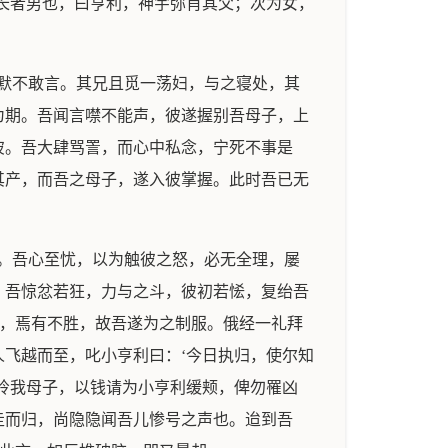
长者男也，曰亨利，神宇弥肖其父；次为女，
默不敢言。其兄且觅一荡妇，与之寝处，其
为期。吾闻言噤不能声，彼遂握别吾母子，上
彼。吾大肆骂詈，而心中私念，宁死不事是
其产，而吾之母子，遂入彼掌握。此时吾已无
。吾心至忧，以为触彼之怒，必无全理，屡
。吾惊忿若狂，力与之斗，彼初若恡，复绐吾
人，焉有不胜，故吾遂为之制服。俄经一礼拜
飞越而至，叱小亨利曰：‘今日执归，使尔知
怜我母子，以钱请为小亨利缓颊，俾勿罹凶
走而归，尚隐隐闻吾儿惨号之声也。迨到吾