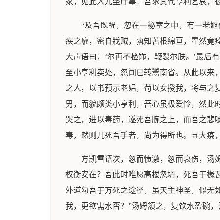
家，见此人兀坐厅事，吾求其代亨利乞哀，彼
“及吾既醒，忽在一秘室之中，有一老
疾之瘳，密自戕贼，孰知苦根绵亘，霍然竟
大声语曰：‘尔再不检饰，鞭裂尔肤。’最后
至小亨利卖处，忽闻已转鬻南省。从此以来
之人，以书预示老媪，苟以女授我，将与之
男，而貌颇类小亨利，吾心虽极爱怜，然此
哭之，进以毒药，遂死吾腕之上，而吾之悲
毒，然则儿死吾手者，尚为得所也。寻大疫
方凯雪语次，忽而愤激，忽而哀伤，汤
权衡安在？吾此时唯愿高楼忽坍，死吾于椽
外道勾吾于万死之途径，虽天主神圣，似无如
我，更欲需水否？”汤姆颔之，复饮水盈碗，