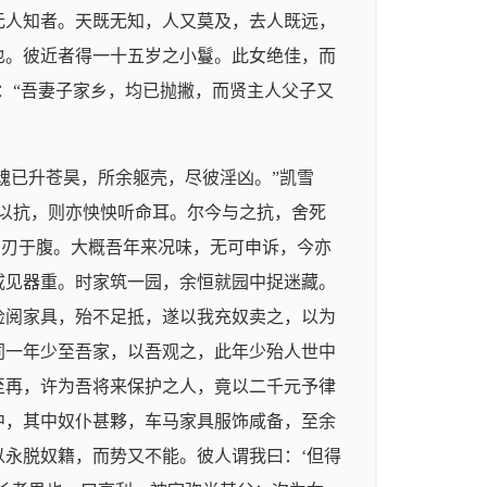
无人知者。天既无知，人又莫及，去人既远，
也。彼近者得一十五岁之小鬘。此女绝佳，而
：“吾妻子家乡，均已抛撇，而贤主人父子又
魂已升苍昊，所余躯壳，尽彼淫凶。”凯雪
以抗，则亦怏怏听命耳。尔今与之抗，舍死
剚刃于腹。大概吾年来况味，无可申诉，今亦
咸见器重。时家筑一园，余恒就园中捉迷藏。
检阅家具，殆不足抵，遂以我充奴卖之，以为
同一年少至吾家，以吾观之，此年少殆人世中
至再，许为吾将来保护之人，竟以二千元予律
中，其中奴仆甚夥，车马家具服饰咸备，至余
永脱奴籍，而势又不能。彼人谓我曰：‘但得