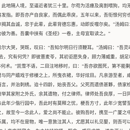
。此地隔人境，至逼近者犹三十里。尔苟为活瘗及脔割喂狗，均
将发指。即吾亦产自良家，而偶此乖戾，五年以来，吾衔恨何穷
揭其血诚，忠于此辈，此辈背德忘惠，动即反噬尔矣。”汤姆曰
劝彼为善。吾囊中挟有《圣经》一卷，主母宜取读之。”
尔大哭，哭既，叹曰：“吾知尔明日行须鞭耳。”汤姆曰：“吾灵
已去，究有何凭？即彼薏麦苓，其初讵愿失身，顾力薄威重，胡足
亦何术。”凯雪不语，二目注地移时，曰：“吾亦欲图死，第不能
时与同产嬉戏于修楼之上，所曳衣裙，华好炫目。凡亲游至者，
语言，并治刺绣。迨十四龄，始丧吾父。父死而遗债甚夥，债家
旋举其家附之外氏，余其遗物，付之律师。律师处吾良厚，一日
与此年少偕行园中，吾此时有莫释之忧，梗吾方寸，此年少宽譬
之，故至今一念此人，爱之尚不能止。彼购吾时，携至一广厦之
系属，均不在是物，唯一意敦注其人，尤愿其以礼见娶，则吾可以