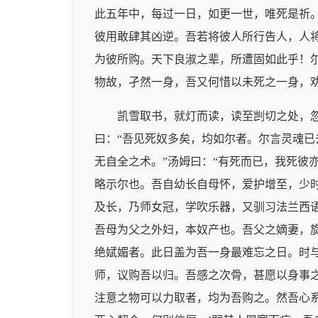
此五年中，每过一日，如更一世，唯死是祈
彼用敢肆其凶逆。吾若将彼人所行告人，人
为彼所购。天下良淑之辈，所遭固如此乎！尔
物故，孑然一身，吾又何惜以未死之一身，
凯雪取书，就灯而读，读至剀切之处，忽
曰：“吾见死奴多矣，均如尔者。尔言灵魂
无自全之术。”汤姆曰：“有死而已，我死彼
略示尔也。吾自幼长自母怀，爱护增至，少
及长，乃师女冠，学吹乐器，又驯习法兰西
吾母为父之外妇，本奴产也。吾父之嫡妻，
绝娬媚者。此日盖为吾一身最难忘之日。时
师，议购吾以归。吾感之次骨，甚愿以身事
注意之物可以力取者，均为吾购之。然吾心