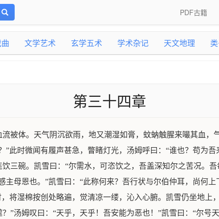
PDF古籍
戏曲
文学艺术
玄学五术
学术杂记
天文地理
类
第三十四章
血流被体。天气阴沉欲雨，地又潮湿如膏，蚊蚋触腥来嘬其血，
？”此时微闻有履声甚急，瞥睹灯光，汤姆呼曰：“谁也？苟为吾
饮三碗。凯雪曰：“尔需水，可恣饮之，吾盖深知尔之苦况。吾
感主母恩也。”凯雪曰：“此称何来？吾行状与尔伯仲耳，尚何上
时，将湿棉按创处略遍，觉清凉一缕，沁入心腑。凯雪仍坐地上
？”汤姆叹曰：“天乎，天乎！吾安能为恶也！”凯雪曰：“尔号