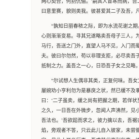
两心契合，何别伉俪。’嗣其人冒寒而病，
曰意里赛，貌则类我。彼甚爱其二子及吾，
“孰知日丽春秾之际，即为水流花谢之
心则渐渐变易。寻其兄遂略卖吾母子三人，
马行，吾送之门外，直望人马不见，入门而
夫。彼曰尔勿然，苟以非理支拒，必尽卖吾
抵制之力。盖吾之一心，日恐吾子女之见略
“尔试想人生偶非其类，正复何味。吾
屡婉劝小亨利勿为是暴戾之状，然已缓不及
曰：‘二子虽卖，缓之尚有把握之期，若佯状
之久，一日吾在外微步，忽闻人声沸然，见
吾法也。’吾欲跽而求之，彼力擒以去，吾
焰，旁观者不答，只云此儿自入彼家，未尝