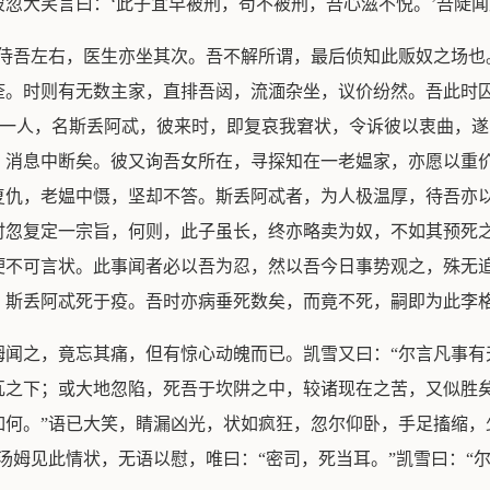
忽大笑言曰：‘此子宜早被刑，苟不被刑，吾心滋不悦。’吾陡
妪侍吾左右，医生亦坐其次。吾不解所谓，最后侦知此贩奴之场也
痊。时则有无数主家，直排吾闼，流湎杂坐，议价纷然。吾此时
有一人，名斯丢阿忒，彼来时，即复哀我窘状，令诉彼以衷曲，
，消息中断矣。彼又询吾女所在，寻探知在一老媪家，亦愿以重
复仇，老媪中慑，坚却不答。斯丢阿忒者，为人极温厚，待吾亦
时忽复定一宗旨，何则，此子虽长，终亦略卖为奴，不如其预死
哽不可言状。此事闻者必以吾为忍，然以吾今日事势观之，殊无
，斯丢阿忒死于疫。吾时亦病垂死数矣，而竟不死，嗣即为此李格
姆闻之，竟忘其痛，但有惊心动魄而已。凯雪又曰：“尔言凡事有
瓦之下；或大地忽陷，死吾于坎阱之中，较诸现在之苦，又似胜
何。”语已大笑，睛漏凶光，状如疯狂，忽尔仰卧，手足搐缩，
汤姆见此情状，无语以慰，唯曰：“密司，死当耳。”凯雪曰：“