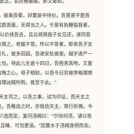
闻此言，如巨椎破脑，即又晕却。
。彼乘吾晕，舁置是中待价。吾意甚不愿吾
囚首丧面，无得当之人。于是有执鞭临我者，
遂以价挟吾去，且云将赎我子女见还，遂同吾
价赎之，老媪不答。所以不答者，即卖吾子女
以礼，彼多田园，吾遂安处彼家。越岁遂产一
之也。待此儿生逾十四日，吾抱亲其吻，又复
追悔之心。母子相较，以吾今日穷被李格理惨
理凶贼所购，竟至于此。”
天主司之，以吾之事，试为印证，而天主之
矣。吾稚齿之时，亦极信天主，常行祈祷。今
少选而定，复问汤姆曰：“尔尚何须，请以告
尔且睡，可勿更语。”因置水于汤姆身侧而去。