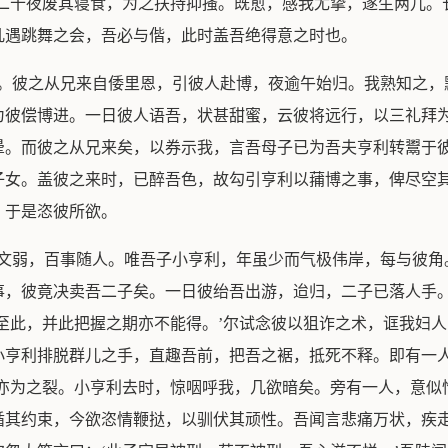
吾二十夜废其寝食，为之扶持抑搔。既愈，感我尤挚，遂生两儿。
凡遇跳舞之会，吾必与偕，此时盖吾绝得意之时也。
期。彼之从兄来自倭里恩，引彼人赴博，夜逾午始归。我熟知之，
为彼偿博进。一日彼人语吾，状甚甜蜜，云彼将远行，以三礼拜
晕。而彼之从兄来矣，以券示我，言吾母子已为吾夫亨利转鬻于
子女。盖彼之来时，已醉吾色，故勾引亨利以蒱博之事，俾尽空
，于是恣彼所欲。
女文弱，百事随人。唯吾子小亨利，年虽少而气极伟岸，每与彼角
事，彼竟决卖吾二子矣。一日彼绐吾出游，迨归，二子已落人手
至此，并此把握之期亦不能得。’尔试念彼以狙诈之术，诓我妇
小亨利排脱群儿之手，直趣吾前，把吾之裾，抵死不释。即有一人
裾亦为之裂。小亨利去时，惊咽呼我，几欲暗矣。旁有一人，意似
循其约束，今欲恣情鞭挞，以驯伏其顽性。吾闻言悲痛万状，疾