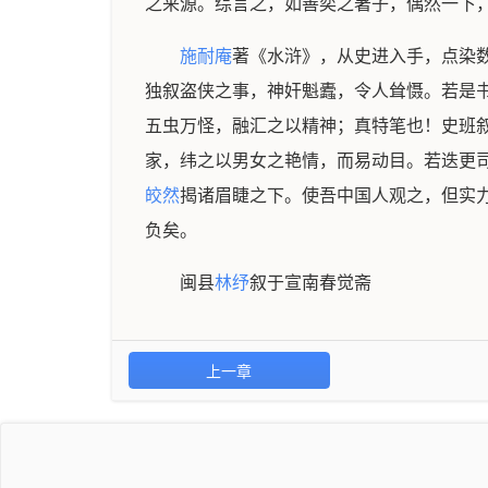
之来源。综言之，如善奕之著子，偶然一下
施耐庵
著《水浒》，从史进入手，点染
独叙盗侠之事，神奸魁蠹，令人耸慑。若是
五虫万怪，融汇之以精神；真特笔也！史班
家，纬之以男女之艳情，而易动目。若迭更
皎然
揭诸眉睫之下。使吾中国人观之，但实
负矣。
闽县
林纾
叙于宣南春觉斋
上一章