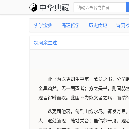
中华典藏
佛学宝典
儒理哲学
历史传记
诗词
块肉余生述
此书为迭更司生平第一著意之书，分前
全具锵然，无一屑落者；方之是书，则固赫
观者得罅而攻。此固不为能文者之病，而精
迭更司他著，每到山穷水尽，辄发奇思
人，逐处涌现，随地关合；虽偶尔一见，观