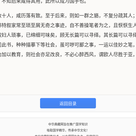
，不知后来咸得其用，此所以成为国手也。
数十人，咸历落有致。至于后来，则如一群之貉，不复分疏其人
书特叙家常至琐至屑无奇之事迹，自不善操笔者为之，且恹恹生
叙妇人琐事，已绵细可味矣，顾无长篇可以寻绎。其长篇可以寻
司此书，种种描摹下等社会，虽可哕可鄙之事，一运以佳妙之笔
力加以教育，则社会亦足改良，不必心醉西风，谓欧人尽胜于亚
返回目录
中华典藏网旨在推广国学知识
吸取国学精华，传承中华文化！