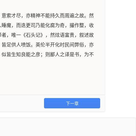
；意索才尽，亦精神不能持久而周遍之故。然
人睡魔，而迭更司乃能化腐为奇，撮作整，收
绎者，唯一《石头记》，然炫语富贵，叙述故
，皆足供人喷饭。英伦半开化时民间弊俗，亦
，似皆生知良能之彦；则鄙人之译是书，为不
下一章