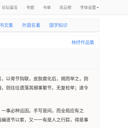
论坛留言
专题
书单
风云榜
字体设置
书文集
外国名著
国学知识
林纾作品集
者，以骨节钩联，皮肤腐化后，揭而举之，则
瀚，则往往遗落其细事繁节，无复检举；遂令
，一事必种远因。手写是间，而全局应有之
循编逐节以索，又一一有是人之行踪，得是事