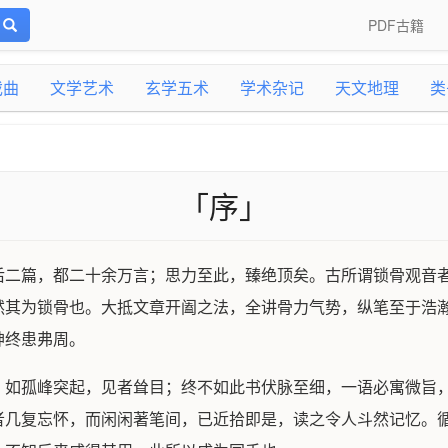
PDF古籍
戏曲
文学艺术
玄学五术
学术杂记
天文地理
类
「序」
后二篇，都二十余万言；思力至此，臻绝顶矣。古所谓锁骨观音
然其为锁骨也。大抵文章开阖之法，全讲骨力气势，纵笔至于浩
神终患弗周。
，如孤峰突起，见者耸目；终不如此书伏脉至细，一语必寓微旨
者几复忘怀，而闲闲著笔间，已近拾即是，读之令人斗然记忆。