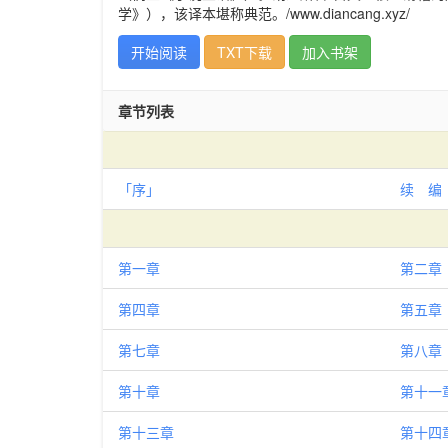
学》），该译本堪称典范。/www.diancang.xyz/
开始阅读
TXT下载
加入书架
章节列表
「序」
续 编
第一章
第二章
第四章
第五章
第七章
第八章
第十章
第十一
第十三章
第十四