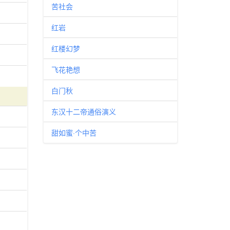
苦社会
红岩
红楼幻梦
飞花艳想
白门秋
东汉十二帝通俗演义
甜如蜜·个中苦