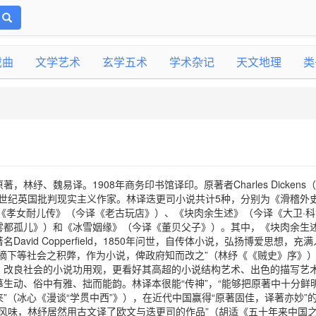
戏曲
文学艺术
玄学五术
学术杂记
天文地理
类
林纾、魏易译。1908年商务印书馆译印。原著者Charles Dickens（1
19世纪英国批判现实主义作家。林译迭更司小说共计5种，分别为《滑稽外
《孝女耐儿传》（今译《老古玩店》）、《块肉余生述》（今译《大卫·科
雾都孤儿》）和《冰雪姻缘》（今译《董贝父子》）。其中，《块肉余生
avid Copperfield，1850年问世，自传体小说，弘扬博爱思想，充
抉摘下等社会之积弊，作为小说，俾政府知而改之”（林纾《《贼史》序》
、改良社会的小说功用观，更看好其高超的小说结构艺术、出色的描写艺
生动、俗中有雅、拙而能韵。林译本很能“传神”，“能够把原著中十分鲜
”（冰心《漫谈“学贯中西”》），在近代中国赢得“原著固佳，译著亦妙”
风味，林纾居然用古文译了欧文与迭更司的作品”（胡适《五十年来中国