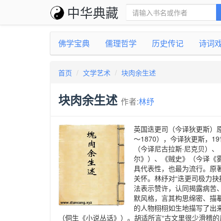
中华典藏
佛学宝典
儒理哲学
历史传记
诗词
首页
文学艺术
块肉余生述
块肉余生述
作者:
林纾
英国迭更司（今译狄更斯）原著，
～1870），今译狄更斯，
（今译尼古拉斯·尼克贝）、
尔》）、《贼史》（今译《
具代表性，也最为流行。原著名D
关怀。林纾对“迭更司极力
法表示赞许，认同揭露病苦
默风格，言其构思绵密、描摹
的人物栩栩如生地描写了出来
（侗生《小说丛话》）。胡适所言“古文里很少滑稽的