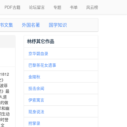
PDF古籍
论坛留言
专题
书单
风云榜
书文集
外国名著
国学知识
林纾其它作品
京华碧血录
巴黎茶花女遗事
812
金陵秋
史》
波菲
技击余闻
述》最
满人道
伊索寓言
）的做
术和幽
现身说法
明生动
的时誉
拊掌录
之文