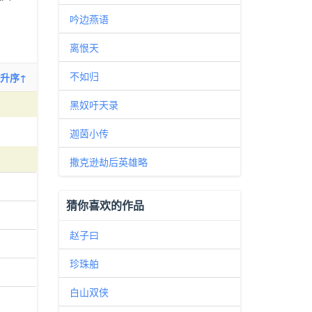
吟边燕语
离恨天
不如归
升序↑
黑奴吁天录
迦茵小传
撒克逊劫后英雄略
猜你喜欢的作品
赵子曰
珍珠舶
白山双侠