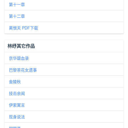
第十一章
第十二章
离恨天 PDF下载
林纾其它作品
京华碧血录
巴黎茶花女遗事
金陵秋
技击余闻
伊索寓言
现身说法