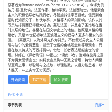
原著者为BernardindeSaint-Pierre（1737～1814），今译为贝
纳丹·德·圣比埃，法国作家、植物学家，法兰西院士。他是素食
主义的积极倡导者与践行者，尽管虔诚信奉基督教，但受到启
蒙时代知识分子，如伏尔泰、卢梭等人的深刻影响。该作以其
写景与抒情而获得巨大成功，轰动法国，并奠定了圣比埃在当
时文坛的地位，甚至在法国文学史上的地位。他既是卢梭的后
继者，又是19世纪初年法国浪漫主义的倡导人夏多布里安的前
驱。 《离恨天》以海外风光作为背景，不仅叙述男女主人公葳
晴与波尔的爱情悲剧，谴责了世俗的金钱观念和等级观念，而
且在散文诗式的写景抒情中，借助一长者表达超越尘世的哲
理。林纾在《译者剩语》中指出：“读此书者，当知森彼得之意
不为男女爱情言也；实将发宣其胸中无数之哲理，特借人间至
悲至痛之事，以聪明与之抵敌，以理胜数，以道力胜患难，以
人胜天，味之实增无穷阅历。”
开始阅读
TXT下载
加入书架
近代
小说
章节列表
升序↑