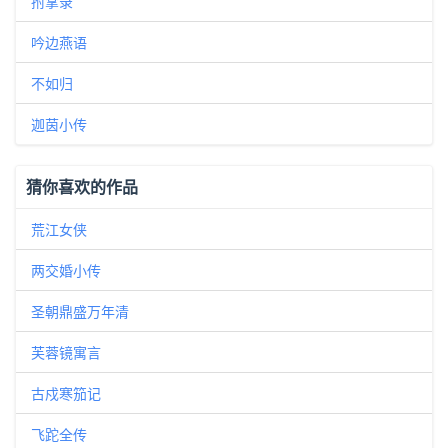
拊掌录
吟边燕语
不如归
迦茵小传
猜你喜欢的作品
荒江女侠
两交婚小传
圣朝鼎盛万年清
芙蓉镜寓言
古戍寒笳记
飞跎全传