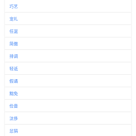
巧艺
宠礼
任涎
简傲
排调
轻诋
假谲
黜免
俭啬
汰侈
忿狷