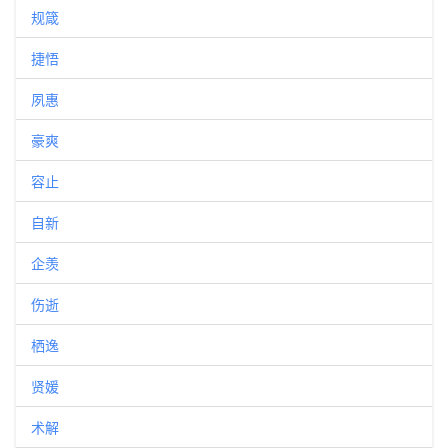
规箴
捷悟
夙惠
豪爽
容止
自新
企羡
伤逝
栖逸
贤媛
术解