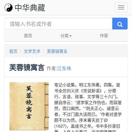
中华典藏
首页
分类
作家
首页
文学艺术
芙蓉镜寓言
芙蓉镜寓言
作者:
江东伟
笔记小说集。明江东伟著。四集。是
书全仿刘义庆《世说新语》，分德
行、言语、政事、文学等三十六门。
据自序云：“道学家之作伪也，而容崖
然，而口阚然。”“则夫正心、诚意云
者，不过门面大话而已。”作者对道学
颇不以为然。序末署天启丁卯
(1627)，盖成书之年。书中多抄录旧
著，上自上古秦汉，近迄明季稗官，