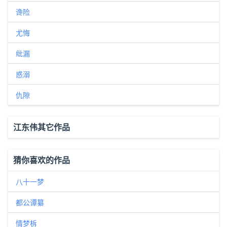
谗险
尤悔
纰漏
惑溺
仇隙
江东伟其它作品
猜你喜欢的作品
八十一梦
都公谭纂
情梦柝