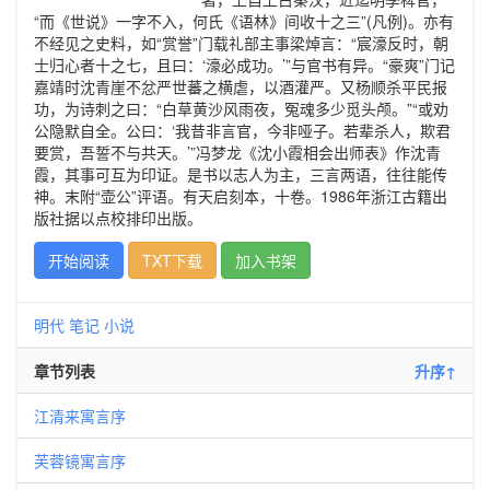
“而《世说》一字不入，何氏《语林》间收十之三”(凡例)。亦有
不经见之史料，如“赏誉”门载礼部主事梁焯言：“宸濠反时，朝
士归心者十之七，且曰：‘濠必成功。’”与官书有异。“豪爽”门记
嘉靖时沈青崖不忿严世蕃之横虐，以酒灌严。又杨顺杀平民报
功，为诗刺之曰：“白草黄沙风雨夜，冤魂多少觅头颅。”“或劝
公隐默自全。公曰：‘我昔非言官，今非哑子。若辈杀人，欺君
要赏，吾誓不与共天。’”冯梦龙《沈小霞相会出师表》作沈青
霞，其事可互为印证。是书以志人为主，三言两语，往往能传
神。末附“壶公”评语。有天启刻本，十卷。1986年浙江古籍出
版社据以点校排印出版。
开始阅读
TXT下载
加入书架
明代
笔记
小说
章节列表
升序↑
江清来寓言序
芙蓉镜寓言序