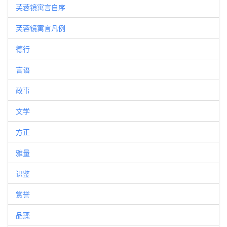
芙蓉镜寓言自序
芙蓉镜寓言凡例
德行
言语
政事
文学
方正
雅量
识鉴
赏誉
品藻