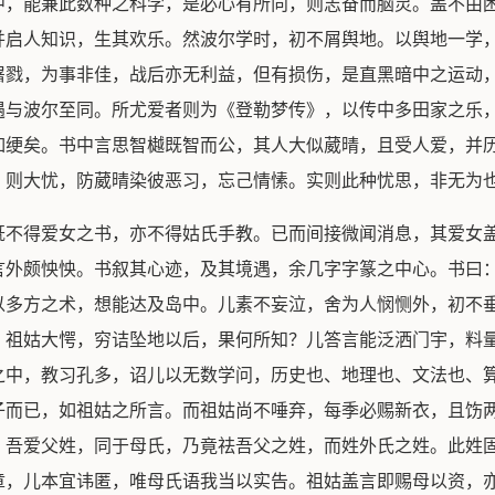
中，能兼此数种之科学，是必心有所向，则志奋而脑灵。盖不由
并启人知识，生其欢乐。然波尔学时，初不屑舆地。以舆地一学
屠戮，为事非佳，战后亦无利益，但有损伤，是直黑暗中之运动
遇与波尔至同。所尤爱者则为《登勒梦传》，以传中多田家之乐
如绠矣。书中言思智樾既智而公，其人大似葳晴，且受人爱，并
，则大忧，防葳晴染彼恶习，忘己情愫。实则此种忧思，非无为
既不得爱女之书，亦不得姑氏手教。已而间接微闻消息，其爱女
言外颇怏怏。书叙其心迹，及其境遇，余几字字篆之中心。书曰：
以多方之术，想能达及岛中。儿素不妄泣，舍为人悯恻外，初不
。祖姑大愕，穷诘坠地以后，果何所知？儿答言能泛洒门宇，料
之中，教习孔多，诏儿以无数学问，历史也、地理也、文法也、
子而已，如祖姑之所言。而祖姑尚不唾弃，每季必赐新衣，且饬
。吾爱父姓，同于母氏，乃竟祛吾父之姓，而姓外氏之姓。此姓
章，儿本宜讳匿，唯母氏语我当以实告。祖姑盖言即赐母以资，