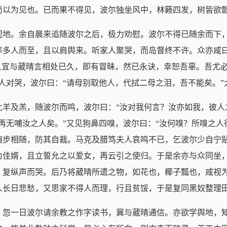
尚以为见也。已而果不得见，波尔独坐风中，林籁四发，树皆欲
视地。余自晨来追随波尔之后，极力劝慰。波尔不得已随余而下，
多人而至，且以肩舆来。听家人聚哭，而岛督终不许。众亦咸曰
且宜与葳晴言相处已久，即有冒昧，然已永诀，幸恕吾辜。吾尤
人对哭，波尔曰：“请母别取他人，代拭二母之泪，吾不能矣。
牝羊及羔，随波尔而鸣，波尔曰：“汝对我何言？汝亦如我，彼人
再无哺汝之人矣。”又见狗鼻四嗅，波尔曰：“汝何嗅？所嗅之人
趣步相随，防其自裁。马克及腊笃夫人哀鸣不已，乞波尔少自宁
为佳婿，且立誓允之以爱女，再云引之使归。于是余亦与众同坐
，复纵声而哭。后乃将葳晴所遗之物，如花也，椰子瓢也，咸视
人长日悲愁，又思家不得人而理，行且贫馁，于是复同黑奴整理
。忽一日波尔请余教之作字读书，冀与葳晴通信。亦欲学舆地，