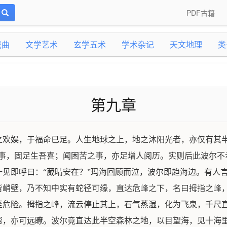
PDF古籍
戏曲
文学艺术
玄学五术
学术杂记
天文地理
类
第九章
之欢娱，于福命已足。人生地球之上，地之沐阳光者，亦仅有其
事，固足生吾喜；闻困苦之事，亦足增人阅历。实则后此波尔不
见即呼曰：“葳晴安在？”玛海回顾而泣，波尔即趋海边。有人
皆峭壁，乃不知中实有蛇径可缘，直达危峰之下，名曰拇指之峰
至危险。拇指之峰，流云停止其上，石气蒸湿，化为飞泉，千尺
帮，亦可远瞭。波尔竟直达此半空森林之地，以目望海，见十海