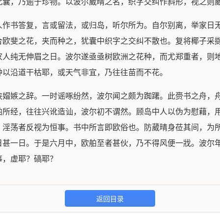
此囊，乃逾于珍物。以波尔葳晴之名，织字交纠作斜形，视之则
人作书答复，言或留法，或归岛，听尔所为。自尔别离，举家日
合欧斐之花，夹而种之，犹囊中织字之交纠不散也。复将椰子采
家人纯无伸眉之日。波尔遂亟亟树欧洲之花种，而尤郑重者，则
种以沿道干枯耶，或天气非宜，乃往往苗而不花。
挟媢嫉之辞。一时谣啄纷然，波尔闻之颇为踟躇。此赍书之舟，
舶所经，往往兴讹造讪，波尔初不谓然。顾岛中人以伪为慰藉，
，淫荡者反视为恒事。书中所言即欧俗也。防葳晴身莅其间，为
日甚一日。于是六月中，欧舶至者甚伙，乃不得风便一戕。波尔
事，虚耶？碻耶？
返回目录