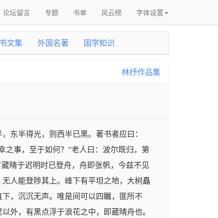
论坛留言
专题
书单
风云榜
字体设置
书文集
外国名著
国学知识
林纾作品集
半，东半得光，则西半已黑。著书者应曰：
幸之事，至于如何？”老人曰：波尔既归，第
言葳晴于迟明时已登舟，舟即张帆，今兹不见
，无人能登陟其上。峰下有平坦之地，大树矗
直下，沉沉无声。唯是间可以四瞩，匪所不
里以外，有黑点浮于浪花之中，即葳晴舟也。