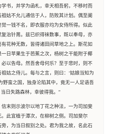
力学书，并学为函札，幸天相吾躬，不移时而
盖祖姑不允儿通信于人，防败其计划。偶至阑
终觉一钱不名，即衣服亦均为女侍所得。似此
然复治针黹。兹已织得袜数事，既以奉母，亦
尚有花种无数，皆得诸田间草地之上。斯花如
果一日苹果生于芭蕉之次，杨树之干能附于椰
，必以告母。然吾舍母何乐？至于悲时，则不
祖姑之侍儿。每与之言，则曰：‘姑娘当知为
为野蛮之国，独身沦陷其中，竟无一人足语吾
当日失路森林，幸彼得我。”
。信末则示波尔以地丁花之种法，一为司加斐
花。此宜植于潭次，在柳树之侧。司加斐尔
石旁，为当日叙别之处。君为我之故，名此石