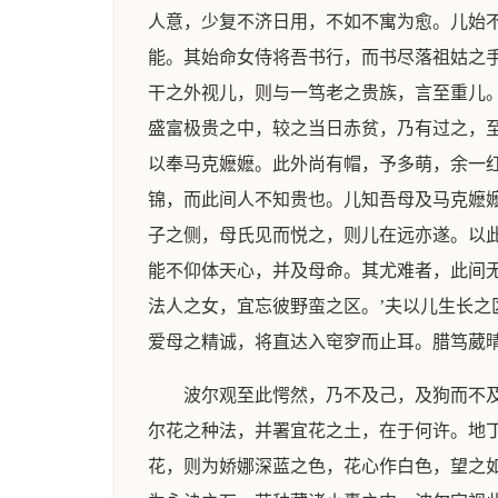
人意，少复不济日用，不如不寓为愈。儿始
能。其始命女侍将吾书行，而书尽落祖姑之
干之外视儿，则与一笃老之贵族，言至重儿
盛富极贵之中，较之当日赤贫，乃有过之，
以奉马克嬷嬷。此外尚有帽，予多萌，余一
锦，而此间人不知贵也。儿知吾母及马克嬷
子之侧，母氏见而悦之，则儿在远亦遂。以
能不仰体天心，并及母命。其尤难者，此间
法人之女，宜忘彼野蛮之区。’夫以儿生长
爱母之精诚，将直达入窀穸而止耳。腊笃葳晴
波尔观至此愕然，乃不及己，及狗而不
尔花之种法，并署宜花之土，在于何许。地
花，则为娇娜深蓝之色，花心作白色，望之