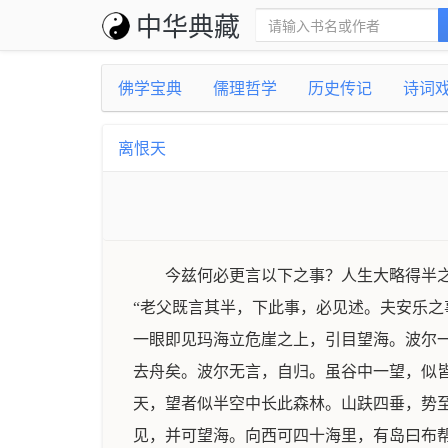
中华典藏
佛学宝典
儒理哲学
历史传记
诗词
离恨天
今兹何必更言以下之事？人生大略得半
“老父既言其半，下此事，必见述。夫安乐之
一眼即见玛海立危崖之上，引目望海。波尔一
去舟矣。波尔无言，自归。虽谷中一望，似
天，望者似半空中长此森林。山趺四垂，势
见，并可望海。向西可四十海里，有岛曰布