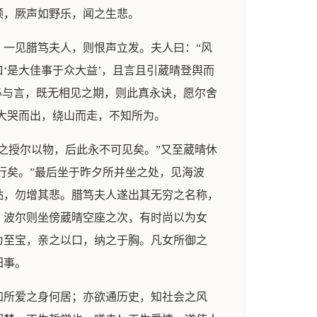
颤，厥声如野乐，闻之生悲。
一见腊笃夫人，则恨声立发。夫人曰：“风
‘是大佳事于众大益’，且言且引葳晴登舆而
必与言，既无相见之期，则此真永诀，愿尔舍
”大哭而出，绕山而走，不知所为。
之授尔以物，后此永不可见矣。”又至葳晴休
行矣。”最后坐于昨夕所并坐之处，见海波
贴，勿增其悲。腊笃夫人遂出其无穷之名称，
，波尔则坐傍葳晴空座之次，有时尚以为女
为至宝，亲之以口，纳之于胸。凡女所御之
田事。
知所爱之身何居；亦欲通历史，知社会之风