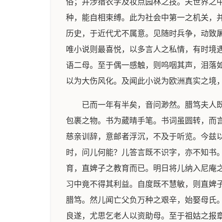
俗；并涉猎农学及妆点园林之技。夫世界之
种，能自相束缚。此为社会中第一之机关，
历史，于近代尤不属意。见随时兵争，动致
唯小说则最喜悦，以多言人之私情，有时境
语二母。至于偶一感触，则呜咽其声，泪落
以为大伤风化。及闻此小说为欧洲真实之境
已而一年有半矣，音问渺然。腊笃夫人
包裹之物。书为葳晴手笔。书词虽圆转，而
慈亲训辞，意邮者浮沉，不及于听览。今兹
时，问儿何能？儿答言既不识字，亦不知书
育，直婢子之教育而已。明日将儿纳入尼庵
习中竟不得其利益。自度既不慧敏，则直婢
腊笃。然儿闻亡父负万种之艰辛，始娶母氏
良遂，尤思乞老人以资助母。至于祖姑之报