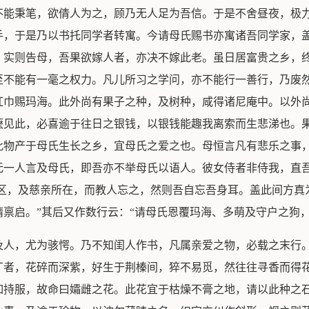
不能秉笔，欲倩人为之，顾乃无人足为吾信。于是不舍昼夜，极
手，于是乃以书托同学者转寓。今请母氏赐书亦寓诸吾同学家，
。实则告母，吾果欲嫁人者，亦决不嫁此老。虽日居富贵之乡，
至不能有一毫之权力。凡儿所习之学问，亦不能行一善行，乃废
红巾赐玛海。此外尚有果子之种，及树种，咸得诸尼庵中。以外
嬷见此，必喜逾于往日之银钱，以银钱能趣我离索而生悲涕也。
此物产于母氏生长之乡，宜母氏之爱之也。母恒言凡有悲乐之事
无一人言及母氏，即吾亦不举母氏以语人。彼女侍者非侍我，直吾
之区，及慈亲所在，而教人忘之，然则吾自忘吾身耳。盖此间方真
禀启。”其后又作数行云：“请母氏恩覆玛海、多萌及守户之狗，
及人，尤为骇愕。乃不知闺人作书，凡属亲爱之物，必载之末行
丁者，花碎而深紫，好生于荆榛间，猝不易觅，然往往寻香而得
如持服，故命曰孀雌之花。此花宜于枯燥不膏之地，请以此种之