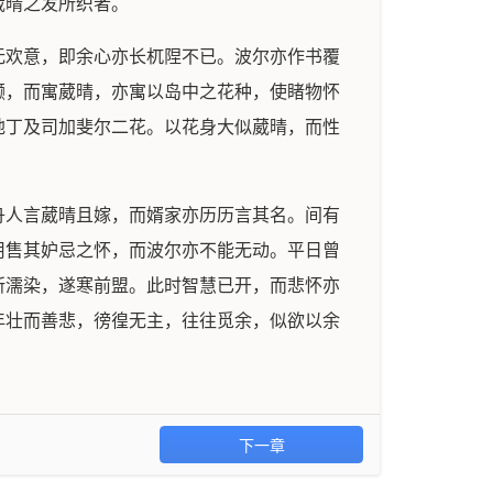
葳晴之发所织者。
无欢意，即余心亦长杌陧不已。波尔亦作书覆
撷，而寓葳晴，亦寓以岛中之花种，使睹物怀
地丁及司加斐尔二花。以花身大似葳晴，而性
舟人言葳晴且嫁，而婿家亦历历言其名。间有
用售其妒忌之怀，而波尔亦不能无动。平日曾
所濡染，遂寒前盟。此时智慧已开，而悲怀亦
年壮而善悲，徬徨无主，往往觅余，似欲以余
下一章