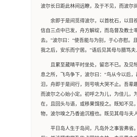
波尔长日距此林间远瞭，及于不见，而波尔
余即于是间觅得波尔，以首枕石，以目
信自三点中已发，舟方解绽，而岛督及教士率
去。”波尔曰：“使吾能与为别，于心亦慰。
我之后，安乐而宁居。”语后见其母与腊笃夫
且累至葳晴平时坐处，留恋不已。及见
息之所，飞鸟争下，波尔曰：“鸟从今以后，
汨，舟即于是间行，则号咷大哭不止。吾辈
而波尔之心始小定。初呼之为儿，为佳儿，
在，且回头与语，或移果饵授之。既知不见
物，波尔嗅之乃香逾沉檀也。既见其母与夫
平日岛人生于岛间，凡岛外之事皆弗省