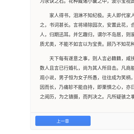
为永诀之石。花种藏诸小囊之中，波尔宝视
家人得书，泪淋不知纪极。夫人即代家
之，书词甚长。言将埽除园次，安置此花，
人，归期迅耳。并乞趣归，谓尔不岛居，则
质尤类，不能不如言以为宝贵。顾乃不知花
天下每有遂意之事，则人言必籍籍，咸
数人且言已行婚礼，尚为其人所目击。凡商
观小说，男子恒为女子所愚，往往成为笑柄
因而长，乃痛轸不能自持，即栗惧之心，亦
之阅历，为之镇摄，而判决之。凡所疑骇之
上一章