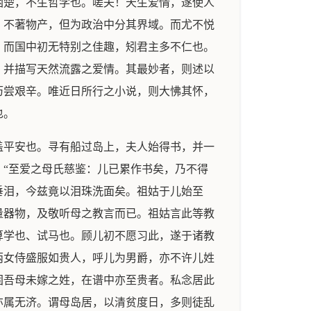
困楚，不生哲学也。嗟夫！天生爱情，遂使人
，不著物产，但为政治中分其界域。而尤不悦
，而国中初无特别之佳趣，矧君主多不仁也。
，并描写天然流露之爱情。其最妙者，则述以
历尝艰辛。唯近日所行之小说，则大怫其怀，
也。
盖平安也。寻有船过岛上，夫人始得书，并一
“至爱之母氏慈鉴：儿已累作书矣，乃不得
垂泪，今兹竟以泪珠洗面矣。祖姑于儿始至
量器物，及敬听母之教言而已。祖姑言此等教
算学也、试马也。顾儿初不愿习此，遂于诸教
两女侍盛服如贵人，呼儿为男爵，亦不许儿姓
固吾母未嫁之姓，在谱中亦至贵者。私念居此
亦属无济。谓母岛居，以清贫度日，多则徒乱