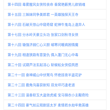
第十四回 毒雾腥风女侠险丧命 香窝艳薮男儿欲销魂
第十五回 三姊妹同争美郎君 一英雄独探天王寺
第十六回 石破天惊山中窥奇窟 蛇神牛鬼岛上逢异人
第十七回 分水岭天豪立头功 张家口剑秋寻女侠
第十八回 锄强济弱仁心义胆 嘘寒问暖病困情魔
第十九回 相逢狭路有意复仇 偶入蓬门无心中毒
第二十回 试葫芦法玄起淫心 斩蜈蚣女侠偿夙愿
第二十一回 奋神威山中伏鹫鸟 怀绝技夜半盗花驴
第二十二回 鹿角沟喜获新知 双龙坪巧逢老道
第二十三回 温香软玉大盗敛虎威 宝马锦衣小主觏奇险
第二十四回 豪气如云观剧惩太岁 柔情若水劫牢救英雄