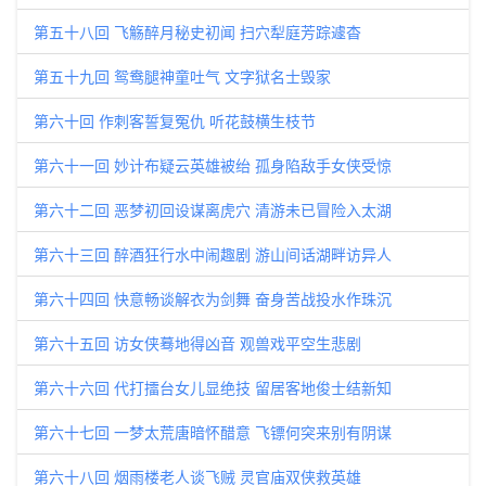
第五十八回 飞觞醉月秘史初闻 扫穴犁庭芳踪遽杳
第五十九回 鸳鸯腿神童吐气 文字狱名士毁家
第六十回 作刺客誓复冤仇 听花鼓横生枝节
第六十一回 妙计布疑云英雄被绐 孤身陷敌手女侠受惊
第六十二回 恶梦初回设谋离虎穴 清游未已冒险入太湖
第六十三回 醉酒狂行水中闹趣剧 游山间话湖畔访异人
第六十四回 快意畅谈解衣为剑舞 奋身苦战投水作珠沉
第六十五回 访女侠蓦地得凶音 观兽戏平空生悲剧
第六十六回 代打擂台女儿显绝技 留居客地俊士结新知
第六十七回 一梦太荒唐暗怀醋意 飞镖何突来别有阴谋
第六十八回 烟雨楼老人谈飞贼 灵官庙双侠救英雄