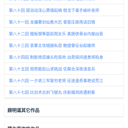
第八十回 窥浴动淫心萧墙起祸 倒戈下毒手峻岭丧师
第八十一回 龙骧寨剑仙救大厄 曾家庄故雨话旧情
第八十二回 檀板银筝筵前观女乐 柔肠侠骨谷内报凶音
第八十三回 袁寨主攻城报私怨 鲍提督征谷起雄师
第八十四回 制胜倚双雄头陀殒命 出奇探间道勇将陷身
第八十五回 观奇能前山求挑战 仗粲舌深夜请息兵
第八十六回 一夕退三军智穷老将 征途逢奇事艳说荒江
第八十七回 比剑术古刹飞银丸 庆新婚洞房遇刺客
顾明道其它作品