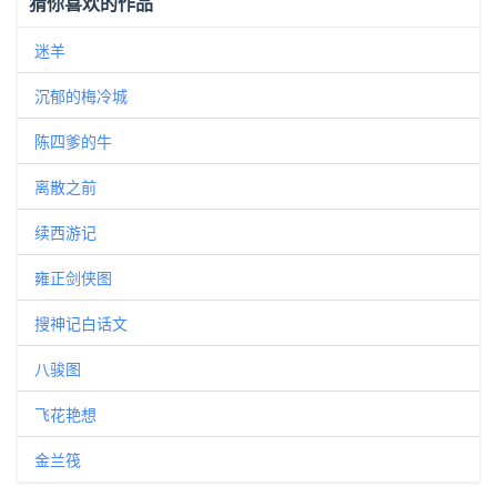
猜你喜欢的作品
迷羊
沉郁的梅冷城
陈四爹的牛
离散之前
续西游记
雍正剑侠图
搜神记白话文
八骏图
飞花艳想
金兰筏