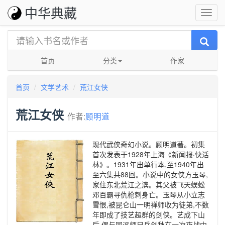
中华典藏
首页
分类
作家
首页
文学艺术
荒江女侠
荒江女侠
作者:
顾明道
现代武侠奇幻小说。顾明道著。初集
首次发表于1928年上海《新闻报·快活
林》。1931年出单行本,至1940年出
至六集共88回。小说中的女侠方玉琴,
家住东北荒江之滨。其父被飞天蜈蚣
邓百霸寻仇枪刺身亡。玉琴从小立志
雪恨,被昆仑山一明禅师收为徒弟,不数
年即成了技艺超群的剑侠。艺成下山
后,偶与同派师兄岳剑秋在一次夜战中