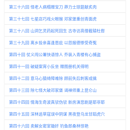
第三十六回 怪老人病榻赠宝刀 莽力士琼筵献炙肉
第三十七回 七星店巧戏火眼猴 邓家堡重创青面虎
第三十八回 山洞乞灵药起死回生 古寺访高僧截辕杜辔
第三十九回 离乡投亲喜逢恩庇 以怨报德惨受奇冤
第四十回 仗义闯公署快语惊人 乔装入青楼有心捕盗
第四十一回 破疑案宵小反坐 赠图册机关得明
第四十二回 意马心猿绮障难除 顾前失后刺客成擒
第四十三回 除七怪大破邓家堡 谒禅师重上昆仑山
第四十四回 情海生奇波真欤伪欤 新房演悲剧是耶非耶
第四十五回 深林追草寇误中阴谋 黑夜登乌龙甘蹈虎穴
第四十六回 卖解女密室锄奸 钓鱼郎桑林惊艳