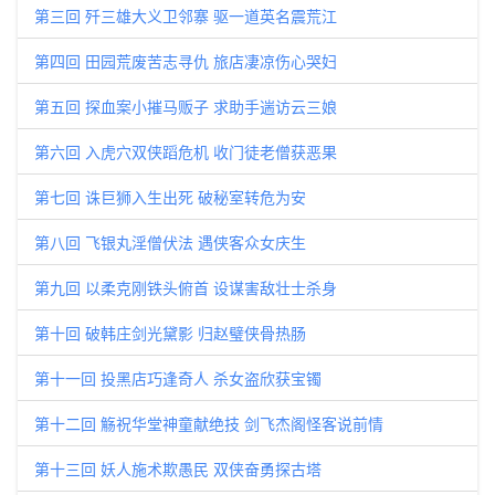
第三回 歼三雄大义卫邻寨 驱一道英名震荒江
第四回 田园荒废苦志寻仇 旅店凄凉伤心哭妇
第五回 探血案小摧马贩子 求助手遄访云三娘
第六回 入虎穴双侠蹈危机 收门徒老僧获恶果
第七回 诛巨狮入生出死 破秘室转危为安
第八回 飞银丸淫僧伏法 遇侠客众女庆生
第九回 以柔克刚铁头俯首 设谋害敌壮士杀身
第十回 破韩庄剑光黛影 归赵璧侠骨热肠
第十一回 投黑店巧逢奇人 杀女盗欣获宝镯
第十二回 觞祝华堂神童献绝技 剑飞杰阁怪客说前情
第十三回 妖人施术欺愚民 双侠奋勇探古塔