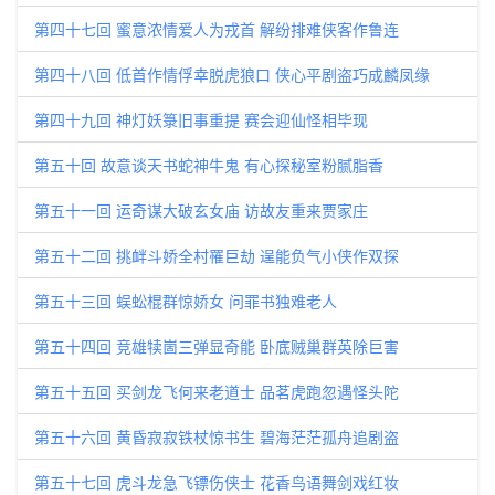
第四十七回 蜜意浓情爱人为戎首 解纷排难侠客作鲁连
第四十八回 低首作情俘幸脱虎狼口 侠心平剧盗巧成麟凤缘
第四十九回 神灯妖箓旧事重提 赛会迎仙怪相毕现
第五十回 故意谈天书蛇神牛鬼 有心探秘室粉腻脂香
第五十一回 运奇谋大破玄女庙 访故友重来贾家庄
第五十二回 挑衅斗娇全村罹巨劫 逞能负气小侠作双探
第五十三回 蜈蚣棍群惊娇女 问罪书独难老人
第五十四回 竞雄犊崮三弹显奇能 卧底贼巢群英除巨害
第五十五回 买剑龙飞何来老道士 品茗虎跑忽遇怪头陀
第五十六回 黄昏寂寂铁杖惊书生 碧海茫茫孤舟追剧盗
第五十七回 虎斗龙急飞镖伤侠士 花香鸟语舞剑戏红妆