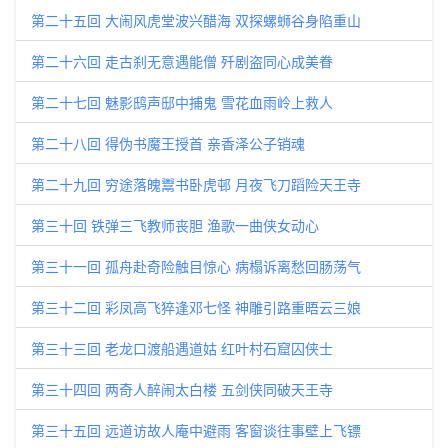
第二十五回 大闹风虎堂波兴醋海 双探螺蛳谷身陷重山
第二十六回 走古刹无意遇能僧 歼剧盗同心成美眷
第二十七回 魅影鸱声邸中捕鬼 雪花血雨岭上救人
第二十八回 得伪书魔王授首 亲香泽公子销魂
第二十九回 穷途落魄鬻书卧虎邨 月夜飞刀蹈险天王寺
第三十回 铁弹三飞教师丧胆 渔歌一曲侠女动心
第三十一回 孤舟赴奇险触目惊心 病榻诉离愁回肠荡气
第三十二回 彩凤高飞猝逢邓七怪 神雕引路重晤云三娘
第三十三回 老龙口渡船遇道姑 红叶村石窟囚侠士
第三十四回 两奇人醉闹太白楼 五剑侠同破天王寺
第三十五回 远道访故人庵中避雨 客窗谈往事壁上飞镖