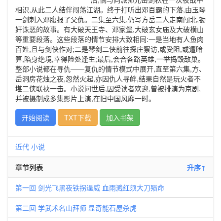
相识,从此二人结伴闯荡江湖。终于打听出邓百霸的下落,由玉琴
一剑刺入邓腹报了父仇。二集至六集,仍写方岳二人走南闯北,锄
奸诛恶的故事。有大破天王寺、邓家堡,大破玄女庙及大破横山
等重要段落。这些段落的情节安排大致相同:一是当地有人鱼肉
百姓,且与剑侠作对;二是琴剑二侠前往探庄察访,或受阻,或遭暗
算,陷身绝境,幸得险处逢生;最后,会合各路英雄,一举捣毁敌巢。
整部小说都在寻仇——复仇的情节模式中展开,直至第六集,方、
岳洞房花烛之夜,忽然火起,亦因仇人寻衅,结果自然是玩火者不
堪二侠联袂一击。小说问世后,因受读者欢迎,曾被排演为京剧,
并被摄制成多集影片上演,在旧中国风靡一时。
开始阅读
TXT下载
加入书架
近代
小说
章节列表
升序↑
第一回 剑光飞黑夜铁拐逞威 血雨溅红须大刀殒命
第二回 学武术名山拜师 显奇能石屋杀虎