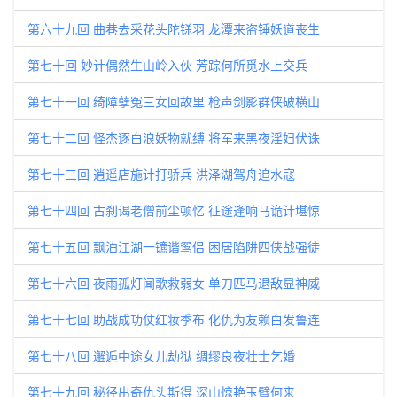
第六十九回 曲巷去采花头陀铩羽 龙潭来盗锤妖道丧生
第七十回 妙计偶然生山岭入伙 芳踪何所觅水上交兵
第七十一回 绮障孽冤三女回故里 枪声剑影群侠破横山
第七十二回 怪杰逐白浪妖物就缚 将军来黑夜淫妇伏诛
第七十三回 逍遥店施计打骄兵 洪泽湖驾舟追水寇
第七十四回 古刹谒老僧前尘顿忆 征途逢响马诡计堪惊
第七十五回 飘泊江湖一镳谐鸳侣 困居陷阱四侠战强徒
第七十六回 夜雨孤灯闻歌救弱女 单刀匹马退敌显神威
第七十七回 助战成功仗红妆季布 化仇为友赖白发鲁连
第七十八回 邂逅中途女儿劫狱 绸缪良夜壮士乞婚
第七十九回 秘径出奇仇头斯得 深山惊艳玉臂何来