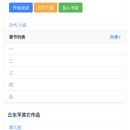
开始阅读
TXT下载
加入书架
近代
小说
章节列表
升序↑
一
二
三
四
五
丘东平其它作品
第七连