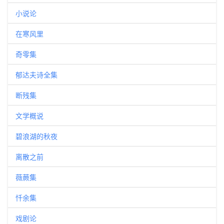
小说论
在寒风里
奇零集
郁达夫诗全集
断残集
文学概说
碧浪湖的秋夜
离散之前
薇蕨集
忏余集
戏剧论