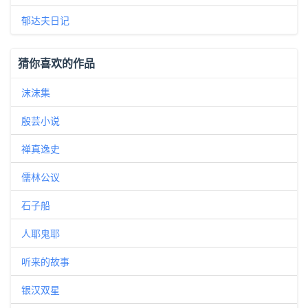
郁达夫日记
猜你喜欢的作品
沫沫集
殷芸小说
禅真逸史
儒林公议
石子船
人耶鬼耶
听来的故事
银汉双星