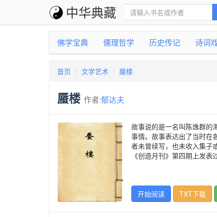
中华典藏
佛学宝典
儒理哲学
历史传记
诗词
首页
文学艺术
蜃楼
蜃楼
作者:
郁达夫
故事说的是一名叫陈逸群的
事情。故事表达出了当时在
者未曾续写，也未收入集子
《创造月刊》第四期上发表
开始阅读
TXT下载