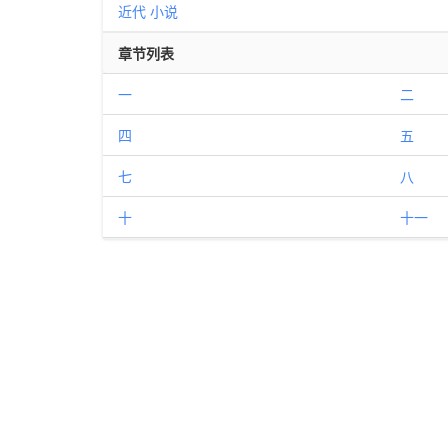
近代
小说
章节列表
一
二
四
五
七
八
十
十一