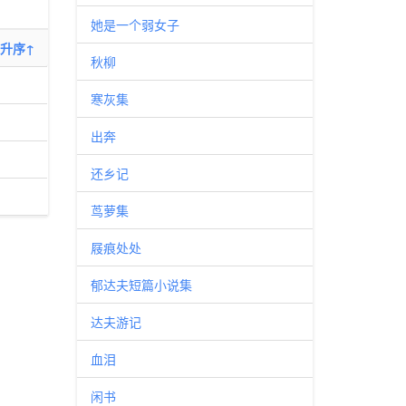
她是一个弱女子
升序↑
秋柳
寒灰集
出奔
还乡记
茑萝集
屐痕处处
郁达夫短篇小说集
达夫游记
血泪
闲书