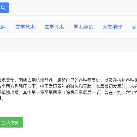
戏曲
文学艺术
玄学五术
学术杂记
天文地理
类
海龟青年，因病去到杭州静养，想起自己的各种罗曼史，以及在杭州各种
各个西方列强压迫下，中国爱国青年的愁苦和无助。本篇最初发表时，未
或单独出版。其中第一章至第四章（除第四章最后一节）曾在一九二六年
过。
加入书架