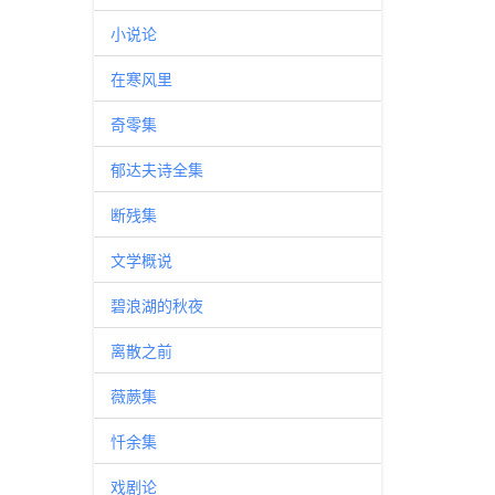
小说论
在寒风里
奇零集
郁达夫诗全集
断残集
文学概说
碧浪湖的秋夜
离散之前
薇蕨集
忏余集
戏剧论