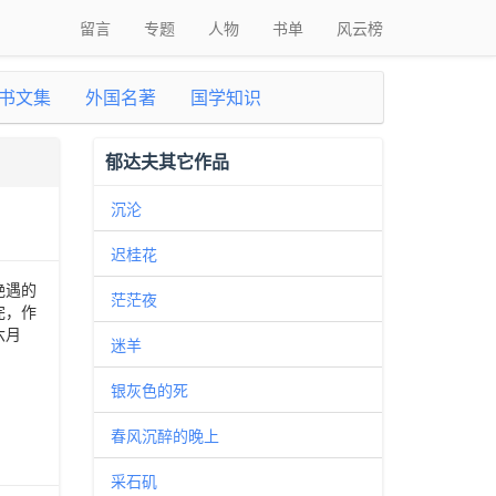
留言
专题
人物
书单
风云榜
书文集
外国名著
国学知识
郁达夫其它作品
沉沦
迟桂花
艳遇的
茫茫夜
完，作
六月
迷羊
银灰色的死
春风沉醉的晚上
采石矶