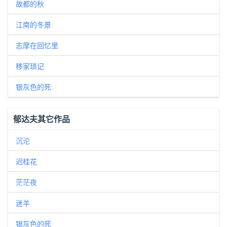
故都的秋
江南的冬景
志摩在回忆里
移家琐记
银灰色的死
郁达夫其它作品
沉沦
迟桂花
茫茫夜
迷羊
银灰色的死