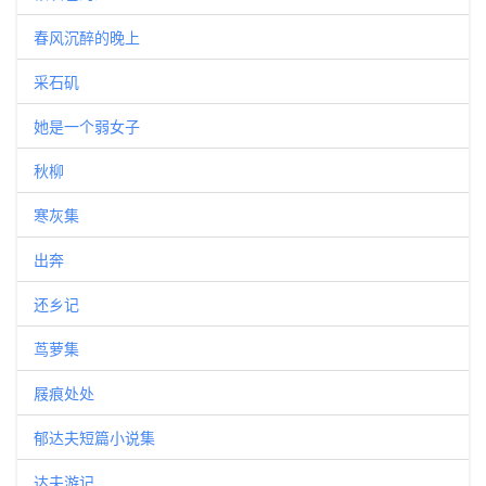
春风沉醉的晚上
采石矶
她是一个弱女子
秋柳
寒灰集
出奔
还乡记
茑萝集
屐痕处处
郁达夫短篇小说集
达夫游记