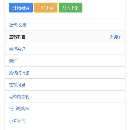
开始阅读
TXT下载
加入书架
近代
文集
章节列表
升序↑
南行杂记
街灯
感伤的行旅
在寒风里
马蜂的毒刺
纸币的跳跃
小春天气