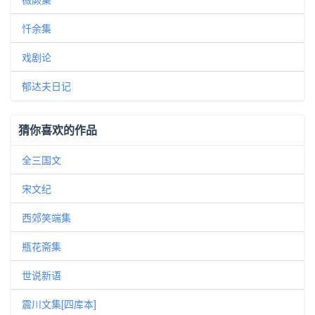
忏余集
戏剧论
郁达夫日记
猜你喜欢的作品
全三国文
宋文纪
西郊笑端集
瓶花斋集
世说新语
震川文集[四库本]