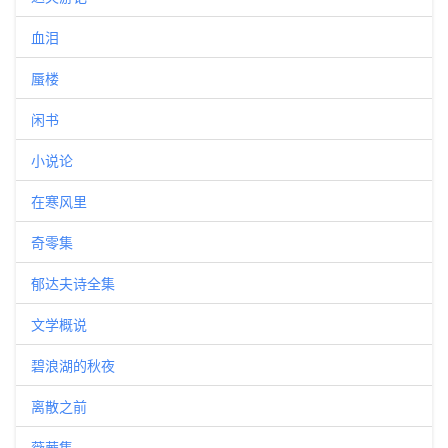
血泪
蜃楼
闲书
小说论
在寒风里
奇零集
郁达夫诗全集
文学概说
碧浪湖的秋夜
离散之前
薇蕨集