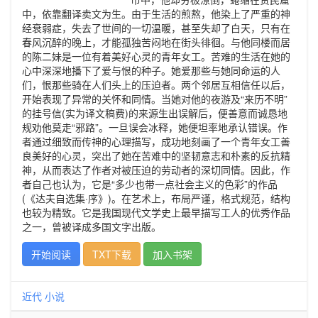
中，依靠翻译卖文为生。由于生活的煎熬，他染上了严重的神
经衰弱症，失去了世间的一切温暖，甚至失却了白天，只有在
春风沉醉的晚上，才能孤独苦闷地在街头徘徊。与他同楼而居
的陈二妹是一位有着美好心灵的青年女工。苦难的生活在她的
心中深深地播下了爱与恨的种子。她爱那些与她同命运的人
们，恨那些骑在人们头上的压迫者。两个邻居互相信任以后，
开始表现了异常的关怀和同情。当她对他的夜游及“来历不明”
的挂号信(实为译文稿费)的来源生出误解后，便善意而诚恳地
规劝他莫走“邪路”。一旦误会冰释，她便坦率地承认错误。作
者通过细致而传神的心理描写，成功地刻画了一个青年女工善
良美好的心灵，突出了她在苦难中的坚韧意志和朴素的反抗精
神，从而表达了作者对被压迫的劳动者的深切同情。因此，作
者自己也认为，它是“多少也带一点社会主义的色彩”的作品
(《达夫自选集·序》)。在艺术上，布局严谨，格式规范，结构
也较为精致。它是我国现代文学史上最早描写工人的优秀作品
之一，曾被译成多国文字出版。
开始阅读
TXT下载
加入书架
近代
小说