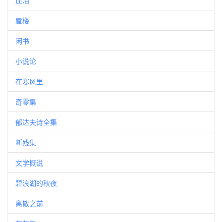
血泪
蜃楼
闲书
小说论
在寒风里
奇零集
郁达夫诗全集
断残集
文学概说
碧浪湖的秋夜
离散之前