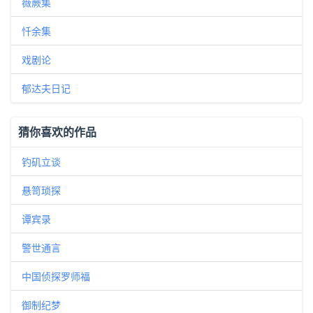
薇蕨集
忏余集
戏剧论
郁达夫日记
猜你喜欢的作品
钓矶立谈
悬笥琐探
谭宾录
警世通言
中国侦探罗师福
御制纪梦