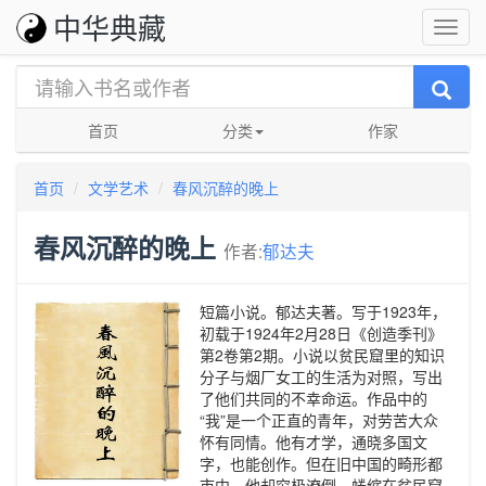
中华典藏
首页
分类
作家
首页
文学艺术
春风沉醉的晚上
春风沉醉的晚上
作者:
郁达夫
短篇小说。郁达夫著。写于1923年，
初载于1924年2月28日《创造季刊》
第2卷第2期。小说以贫民窟里的知识
分子与烟厂女工的生活为对照，写出
了他们共同的不幸命运。作品中的
“我”是一个正直的青年，对劳苦大众
怀有同情。他有才学，通晓多国文
字，也能创作。但在旧中国的畸形都
市中，他却穷极潦倒，蜷缩在贫民窟