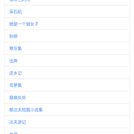
采石矶
她是一个弱女子
秋柳
寒灰集
出奔
还乡记
茑萝集
屐痕处处
郁达夫短篇小说集
达夫游记