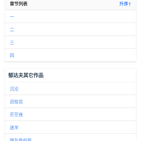
章节列表
升序↑
一
二
三
四
郁达夫其它作品
沉沦
迟桂花
茫茫夜
迷羊
银灰色的死