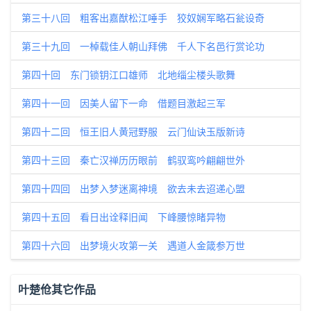
第三十八回 粗客出嘉猷松江唾手 狡奴娴军略石瓮设奇
第三十九回 一棹载佳人朝山拜佛 千人下名邑行赏论功
第四十回 东门锁钥江口雄师 北地缁尘楼头歌舞
第四十一回 因美人留下一命 借题目激起三军
第四十二回 恒王旧人黄冠野服 云门仙诀玉版新诗
第四十三回 秦亡汉禅历历眼前 鹤驭鸾吟翩翩世外
第四十四回 出梦入梦迷离神境 欲去未去迢递心盟
第四十五回 看日出诠释旧闻 下峰腰惊睹异物
第四十六回 出梦境火攻第一关 遇道人金箴参万世
叶楚伧其它作品