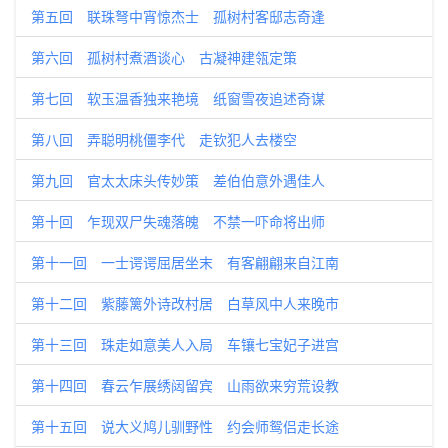
第五回 联珠弩中宵惊杰士 孤树村客邸志奇逢
第六回 孤树村煮酒谈心 古凝神建瓴定策
第七回 软玉温香独来艳境 纸窗雪夜追述奇谋
第八回 弄聪明桃僵李代 走钦犯人去楼空
第九回 官太太床头传妙策 差伯伯意外遇佳人
第十回 乍现双尸失魂落魄 不禁一吓命将出师
第十一回 一士谔谔屈居坐末 有客翩翩来自江南
第十二回 紫藤篱外诗改村居 白草风中人来晚市
第十三回 珠走如意美人入局 车镶七宝妃子进宫
第十四回 春云乍展绣闼留宾 山雨欲来穷荒设教
第十五回 说大义鸠儿驯野性 约会师鸳侣走长途