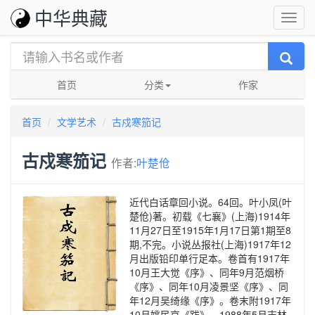
中华典藏
首页
分类
作家
首页
文学艺术
古戍寒笳记
古戍寒笳记
作者:
叶楚伧
近代白话章回小说。64回。叶小凤(叶
楚伧)著。初载《七襄》(上海)1914年
11月27日至1915年1月17日第1期至8
期,不完。小说丛报社(上海)1917年12
月出版铅印单行足本。卷首有1917年
10月王大觉《序》、同年9月范烟桥
《序》、同年10月凌景坚《序》、同
年12月吴绮缘《序》。卷末附1917年
10月姚民哀《跋》。1988年5月吉林