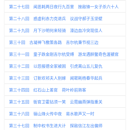
第二十七回 闻恶耗两日夜行九百里 挫敌锋一女子杀六十人
第二十八回 惑虚利赤力克退兵 议战守郝子玉坚壁
第二十九回 月下沙明何来轻骑 濠边血冷突现佳人
第三十回 古凝神飞檄策各路 吉尔杭秉节视三边
第三十一回 童子跌金刚吉尔杭受缚 游龙遇醉鳖奇色渥褫官
第三十二回 以怨报德全家被困 引虎离山五儿复仇
第三十三回 订新欢祁夫人别嫁 闻密耗杨春华起兵
第三十四回 红石山上差官 荷叶岭前熟客
第三十五回 衙官卫霍拈须一笑 云霓幽燕弹指重关
第三十六回 骊山烽火传中夜 易水歌声又一时
第三十七回 制中权书生进大计 探敌信江左出偏师