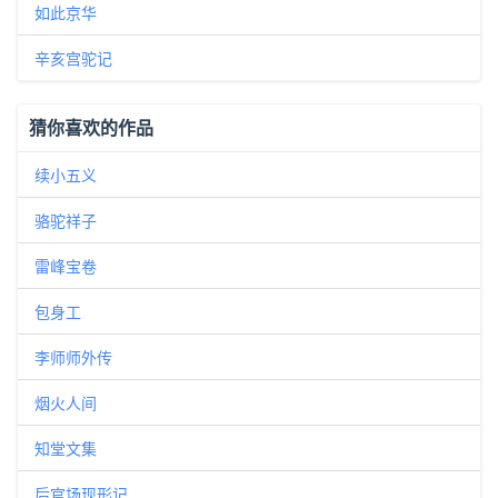
如此京华
辛亥宫驼记
猜你喜欢的作品
续小五义
骆驼祥子
雷峰宝卷
包身工
李师师外传
烟火人间
知堂文集
后官场现形记