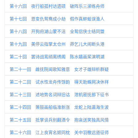
第十六回 夜行船孤村访遗硕 破阵乐三泖练舟师
第十七回 恩变仇鸳鸯成小劫 假作真蚌蛤误渔人
第十八回 开狗府湖山蒙不洁 全鸳侣侠士结同盟
第十九回 美停云指掌太仓州 莽乞儿大闹断头港
第二十回 罢诗战鸾绡离绣阁 陈水嬉画桨演明湖
第二十一回 雌抚院闻歌知雅意 女才子雄辩析群疑
第二十二回 试水性龙舟传馀韵 得天助蛛网决休祥
第二十三回 述地势名词辩旧诂 泄机密抚部下征书
第二十四回 箫鼓画船临淮新涨 龙蛇上陆瀛海生波
第二十五回 抵掌谈兵别翻酒令 抱衾送笑独具风情
第二十六回 江上良宵名姬同枕 关中羽檄远道征师