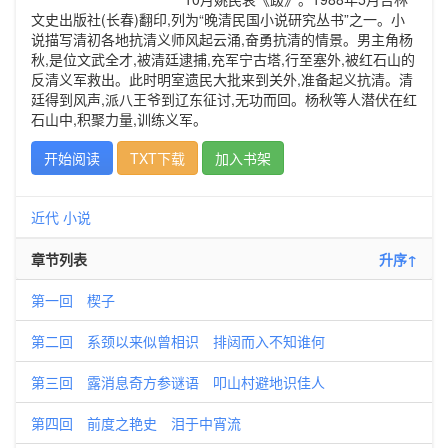
文史出版社(长春)翻印,列为“晚清民国小说研究丛书”之一。小
说描写清初各地抗清义师风起云涌,奋勇抗清的情景。男主角杨
秋,是位文武全才,被清廷逮捕,充军宁古塔,行至塞外,被红石山的
反清义军救出。此时明室遗民大批来到关外,准备起义抗清。清
廷得到风声,派八王爷到辽东征讨,无功而回。杨秋等人潜伏在红
石山中,积聚力量,训练义军。
开始阅读
TXT下载
加入书架
近代
小说
章节列表
升序↑
第一回 楔子
第二回 系颈以来似曾相识 排闼而入不知谁何
第三回 露消息奇方参谜语 叩山村避地识佳人
第四回 前度之艳史 泪于中宵流