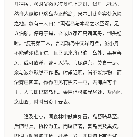
舟往援。移时又微见彼舟桅上之灯，似舟已抵岛。
然舟人似疑玛瑙岛为正鹄岛，果尔则此舟实处危险
之地。忽有一人曰：“玛瑙岛与本岛之水至深，足
以泊船。停舟于是，吾敢以家产寓诸其舟，倒头稳
睡。”复有第三人，言玛瑙岛中无岸可登，虽小舟
不能越沙线而进。且吾见来舟已泊于岛外，果有善
风，或可放洋，或可入港。言庞语杂，莫衷一是。
余与波尔默然不作语。时甫迟明，尚不能辨物，而
浓雾已四塞，微微但见有黑云一屯，去海岸可半
里，人言即玛瑙岛也。余目但极海岸尽处，及内地
之山峰，时时出没于云表。
迨及七点，闻森林中鼓声如雷，岛督骑马至。
后随劲兵，执枪为卫。而尾随者，皆岛民及黑奴。
即调兵队濒海开枪，排枪一发，即见海上有光瞥