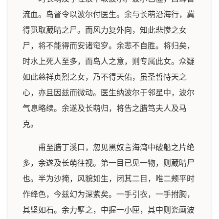
流血。岛督令以波尔付医生。余与长萌沿海行，冀
得觅取葳晴之尸。而风力复外向，知此悲惨之女
尸，将不能得而安诸窀穸。余悲不自胜。将归矣，
时水上死人至多，而岛人之意，则专属此女。众疑
如此慈祥贞烈之女，乃不得天佑，虽圣哲恃天之
心，亦且因兹而微动。医生纳波尔于邻星中，波尔
气息略续。余遂及长萌归，将告之腊笃夫人及马
克。
甫至腊丁溪口，忽见黑奴言海湾中破船之片绝
多，余遂及长萌往视。第一目已见一物，则葳晴尸
也。半为沙掩，风貌如生，闭其二目，唯二颊平时
作绛色，今兹幻为深紫矣。一手引衣，一手拊胸，
其坚如石。余力擘之，中握一小匣，其中则瓷画波