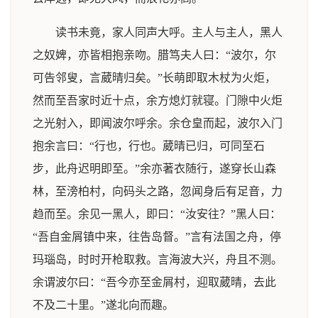
读书未竟，家人同声大呼。主人与主人，黑人
之奴婢，亦皆相抱亲吻。腊笃夫人曰：“波尔，尔
可告邻叟，言葳晴归矣。”长萌即取木杖为火炬，
然而至吾家时近十点，余方熄灯就寝。门隙中火炬
之光射入，即闻波尔呼余。余仓皇而起，波尔入门
抱余言曰：“行也，行也。葳晴已归，可同至石
步，此舟迟明即至。”余亦著衣随行，遂穿长山森
林，至滂柏村，向码头之路，忽闻身后有足音，力
趋而至。余见一黑人，即曰：“汝安往？”黑人曰：
“吾自金屑镇中来，往告岛督。”言有法国之舟，停
玛瑙岛，时时开枪取救。言海波大兴，舟且不测。
余谓波尔曰：“吾今亦至金屑村，迎取葳晴，去此
不及二十里。”遂北向而趣。