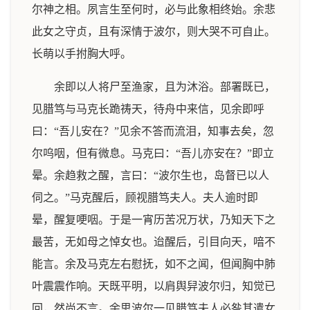
尔神之相。夙言生至何时，必与此象相终始。余悲
此女之守贞，且有深情于波尔，则大哭不可自止。
长萌以手拊胸大呼。
余即以人将尸至渔家，且为沐浴。部署既已，
见腊笃与马克长跪祷天，待舟中来信，见余即呼
曰：“吾儿安在？”见余不答而流泪，知事去矣，忽
尔呜咽，但有微息。马克曰：“吾儿亦安在？”即立
晕。余趋救之醒，言曰：“波尔生也，岛督已以人
伺之。”马克醒后，顾视腊笃夫人。夫人逾时即
晕，醒复哽咽。于是一宵历苦况万状，乃知天下之
最苦，无如母之悼女也。迨醒后，引目向天，喑不
能言。余及马克左右慰抚，如不之闻，但闻胸中肺
叶震震作响。天既平明，以肩舆舁波尔归，知觉已
回，然尚不言。余思波尔一见腊笃夫人必咎其遣女