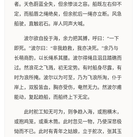
者。天色蔚蓝全失，但余惨淡之容。船既左右仰不
定，而船唇之绳绝矣，但余舵后一绳亦立断。风急
船驶，直触岩石。岸人同声大喊。
波尔欲自投于海，余力把其膊，呼曰：“一下
即死。”波尔曰：“非我趋救，我亦决死。”余乃与
长萌商酌，以长绳系其腰。波尔得绳且泅且踏礁而
过。然浪花之飞溅，初无定势。有时船身尽露，有
时为浪所掩。波尔以为可至，乃为飞浪所淘，仆于
岸上，双股皆血，胸亦受伤，奄然无力。然波尔甫
能动，复起趋船，而船终上下无定。
此时舵工知无可为，则争趋入海，或抱横木，
或抱鸡笼，或乘木筒。此时忽见一物，乃使深悲极
恸而不已。此时有青年之姑娘，立于舵次，张其玉