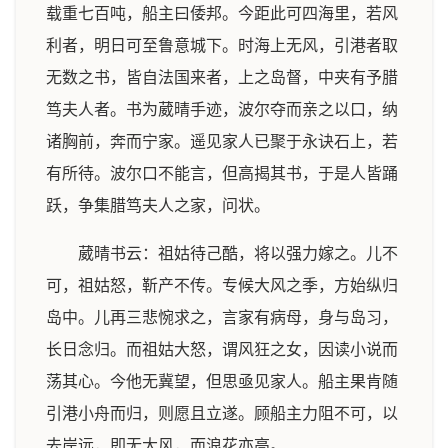
载重七百吨，船主曰倭邦。今距此可四海里，若风
利者，明日可至鲁意城下。时海上无风，引港者取
无数之书，皆自法国来者，上之岛督，中夹有予腊
笃夫人者。书为葳晴手迹，波尔夺而亲之以口，纳
诸胸前，奔而宁家。遥见家人已聚于永诀石上，若
有所待。波尔口不能言，但高揭其书，于是人皆踊
跃，争集腊笃夫人之家，问状。
葳晴书云：祖姑待己酷，将以强力嫁之。儿不
可，祖姑怒，靳产不传。专候大风之季，方始纵归
岛中。儿再三悲惋求之，言家有病母，身与岛习，
长日念归。而祖姑大怒，谓风狂之女，因读小说而
荡其心。今他无冀望，但思亟见家人。船主果肯随
引港小舟而归，则愿且立遂。顾船主力阻不可，以
去岸远，即无大风，而浪花亦高。