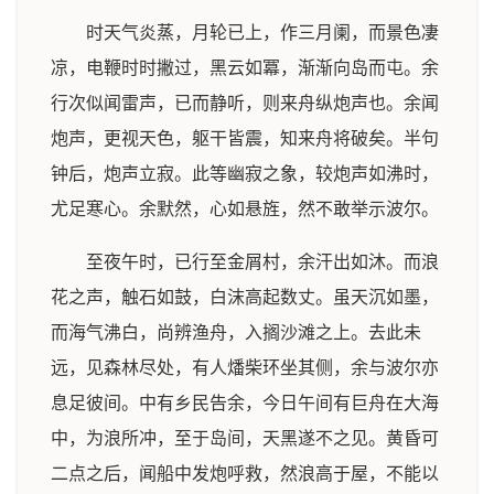
时天气炎蒸，月轮已上，作三月阑，而景色凄
凉，电鞭时时撇过，黑云如冪，渐渐向岛而屯。余
行次似闻雷声，已而静听，则来舟纵炮声也。余闻
炮声，更视天色，躯干皆震，知来舟将破矣。半句
钟后，炮声立寂。此等幽寂之象，较炮声如沸时，
尤足寒心。余默然，心如悬旌，然不敢举示波尔。
至夜午时，已行至金屑村，余汗出如沐。而浪
花之声，触石如鼓，白沫高起数丈。虽天沉如墨，
而海气沸白，尚辨渔舟，入搁沙滩之上。去此未
远，见森林尽处，有人燔柴环坐其侧，余与波尔亦
息足彼间。中有乡民告余，今日午间有巨舟在大海
中，为浪所冲，至于岛间，天黑遂不之见。黄昏可
二点之后，闻船中发炮呼救，然浪高于屋，不能以