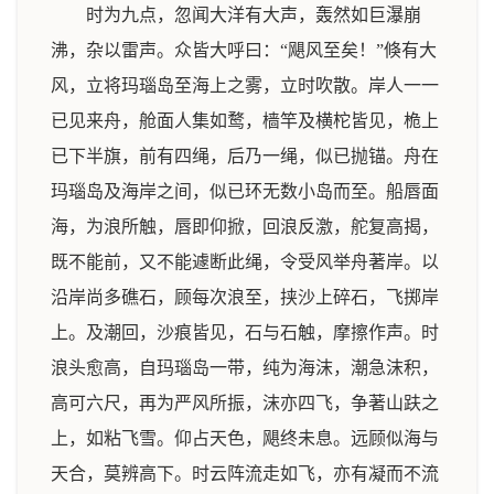
时为九点，忽闻大洋有大声，轰然如巨瀑崩
沸，杂以雷声。众皆大呼曰：“飓风至矣！”倏有大
风，立将玛瑙岛至海上之雾，立时吹散。岸人一一
已见来舟，舱面人集如鹜，樯竿及横柁皆见，桅上
已下半旗，前有四绳，后乃一绳，似已抛锚。舟在
玛瑙岛及海岸之间，似已环无数小岛而至。船唇面
海，为浪所触，唇即仰掀，回浪反激，舵复高揭，
既不能前，又不能遽断此绳，令受风举舟著岸。以
沿岸尚多礁石，顾每次浪至，挟沙上碎石，飞掷岸
上。及潮回，沙痕皆见，石与石触，摩擦作声。时
浪头愈高，自玛瑙岛一带，纯为海沫，潮急沫积，
高可六尺，再为严风所振，沫亦四飞，争著山趺之
上，如粘飞雪。仰占天色，飓终未息。远顾似海与
天合，莫辨高下。时云阵流走如飞，亦有凝而不流