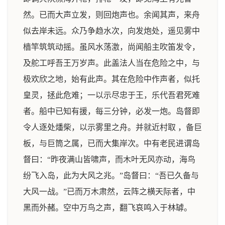
然。已而大声立发，则回炮声也。余闻其声，来舟
似去岸未远。众乃争趋水次，向发炮处，遥见雾中
樯竿筑筑动摇。虽风水荡激，尚闻船主吹笛发令，
及舵工呼吾王万岁声。此盖法人当在危险之中，与
极欢欣之地，始有此声。其在危险中作声者，似托
皇灵，拯此危难；一以示尽忠于王，乐代吾君死难
者。船中已知有援，每三分钟，必发一炮。岛督即
令人逐处燔柴，以示雾里之舟。并就近村取 ，备巨
板，与巨筒之属，已而大集岸次。中有老民进谓岛
督曰：“昨夜满山皆啸声，而木叶无风亦动，海鸟
纷飞入岛，此为大风之兆。”岛督曰：“吾已久备与
大风一战。”已而万木肃然，云阵之横天际者，中
黑而外赭。空中万鸟之声，翻飞哀鸣入于林罅。