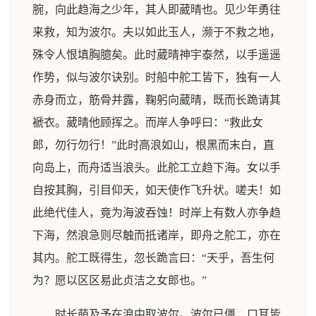
腕，向此趋海之少年，其人即葳晴也。见少年勇往
来救，知为波尔。夫以如此玉人，濒于不救之地，
殊令人恨填胸臆矣。此时葳晴神宇泰然，以手遥遥
作势，似与波尔诀别。时船中舵工皆下，独有一人
赤身而立，筋骨并露，鞠躬向葳晴，既而长跪请其
褫衣。葳晴他顾挥之。而岸人争呼曰：“救此女
郎，勿行勿行！”此时高浪如山，根黑而末白，直
向岛上，而舟适当浪头。此舵工立趋下海。女以手
自按其胸，引目仰天，如天使作飞升状。嗟夫！如
此绝代佳人，竟为海波吞蚀！时岸上有数人亦争趋
下海，然浪急则尽触而抵诸岸，即舟之舵工，亦在
其内。舵工既得生，忽长跪言曰：“天乎，吾生何
为？愿以区区易此贞洁之女郎也。”
时长萌及予在浪中取波尔。波尔已僵，口耳皆