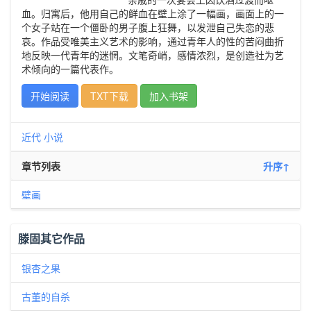
血。归寓后，他用自己的鲜血在壁上涂了一幅画，画面上的一
个女子站在一个僵卧的男子腹上狂舞，以发泄自己失恋的悲
哀。作品受唯美主义艺术的影响，通过青年人的性的苦闷曲折
地反映一代青年的迷惘。文笔奇峭，感情浓烈，是创造社为艺
术倾向的一篇代表作。
开始阅读
TXT下载
加入书架
近代
小说
章节列表
升序↑
壁画
滕固其它作品
银杏之果
古董的自杀