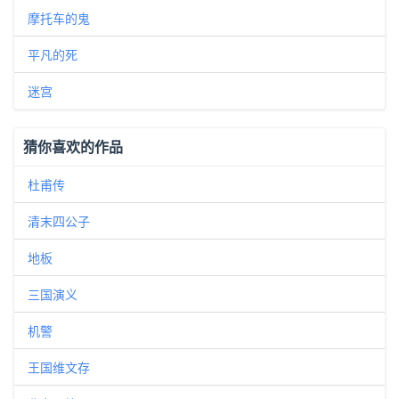
摩托车的鬼
平凡的死
迷宫
猜你喜欢的作品
杜甫传
清末四公子
地板
三国演义
机警
王国维文存