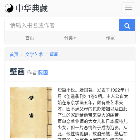
中华典藏
首页
分类
作家
首页
文学艺术
壁画
壁画
作者:
滕固
短篇小说。滕固著。发表于1922年11
月《创造季刊》1卷3期。主人公崔太
始在东京学画五年，颇有些艺术天
才，因不满父母的包办婚姻以及由此
产生的家庭给他带来莫大的痛苦，一
直单恋着业师的大女儿和日本模特儿
少女，但一片恋情终于成为泡影。从
此，他性情孤僻，放浪形骸，最后在
亲戚的一次宴会上因饮酒过渡而呕