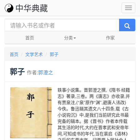
中华典藏
首页
分类
作家
首页
文学艺术
郭子
郭子
作者:
郭澄之
轶事小说集。晋郭澄之撰,《隋书·经籍
志》著录,三卷。两《唐志》亦收录,并
有贾泉注,(“泉”原作“渊”,避唐人讳改)
今佚。鲁迅辑其遗文八十四条,载《古
小说钩沉》中,是我们当前研究此书最
完备的辑本。据《晋书》作者本传载
其生活的时代,大约在晋孝武和安帝年
间,可知成书的年代,当在裴启《语林》
之后的东晋末年。记两晋上层社会人