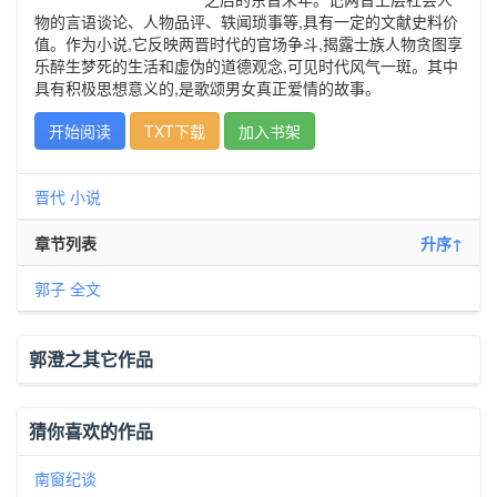
物的言语谈论、人物品评、轶闻琐事等,具有一定的文献史料价
值。作为小说,它反映两晋时代的官场争斗,揭露士族人物贪图享
乐醉生梦死的生活和虚伪的道德观念,可见时代风气一斑。其中
具有积极思想意义的,是歌颂男女真正爱情的故事。
开始阅读
TXT下载
加入书架
晋代
小说
章节列表
升序↑
郭子 全文
郭澄之其它作品
猜你喜欢的作品
南窗纪谈