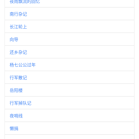
夜雨飘流的回忆
南行杂记
长江轮上
向导
还乡杂记
杨七公公过年
行军散记
岳阳楼
行军掉队记
夜哨线
懒捐