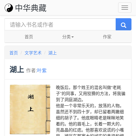
中华典藏
首页
分类
作家
首页
文学艺术
湖上
湖上
作者:
叶紫
晚饭后，那个姓王的混名叫做“老耗
子”的同事，又用狡猾的方法，将我骗
到了洞庭湖边。
他是一个非常乐天的，放荡的人物。
虽然还不到四十岁，却已留着两撇细
细的胡子了。他底眼睛老是眯眯地笑
着的。他的眉毛上，长着一颗大的，
亮晶晶的红痣。他那喜欢说谎的小嘴
巴，被压在那宽大的诚实的鼻梁和细