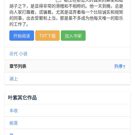
胡子之下，是显得非常的滑稽和不相称的。他一天到晚，总是
向人家打趣着，谎骗着。尤其是逗弄着每一个比较诚实和规矩
的同事，出去受窘和上当，那是差不多成为他每天唯一的取乐
的工作了。
开始阅读
TXT下载
加入书架
近代
小说
章节列表
升序↑
湖上
叶紫其它作品
丰收
偷莲