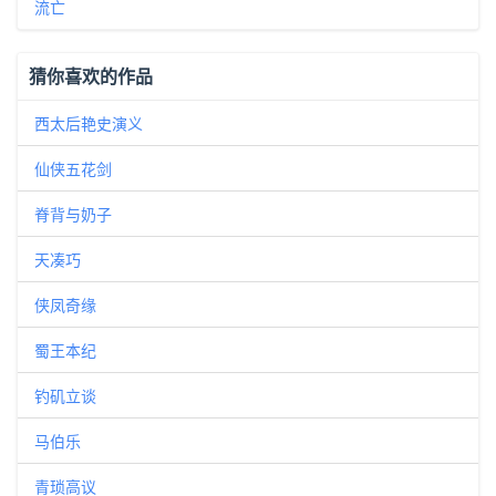
流亡
猜你喜欢的作品
西太后艳史演义
仙侠五花剑
脊背与奶子
天凑巧
侠凤奇缘
蜀王本纪
钓矶立谈
马伯乐
青琐高议