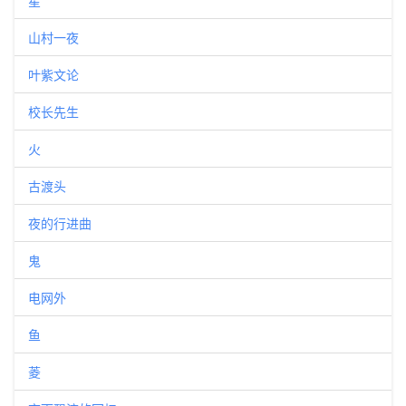
星
山村一夜
叶紫文论
校长先生
火
古渡头
夜的行进曲
鬼
电网外
鱼
菱