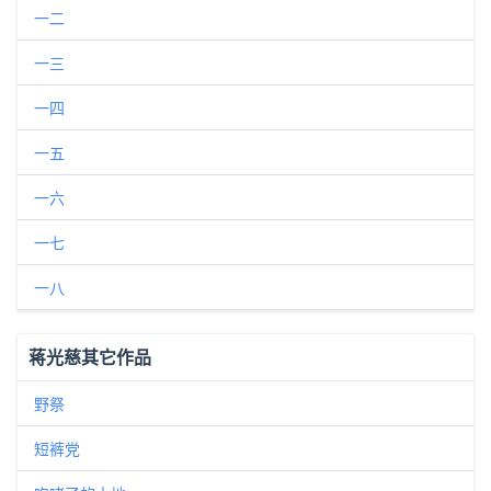
一二
一三
一四
一五
一六
一七
一八
蒋光慈其它作品
野祭
短裤党