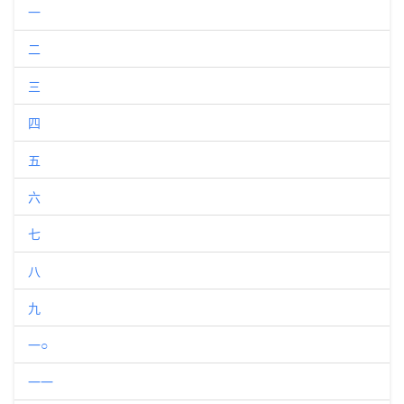
一
二
三
四
五
六
七
八
九
一○
一一