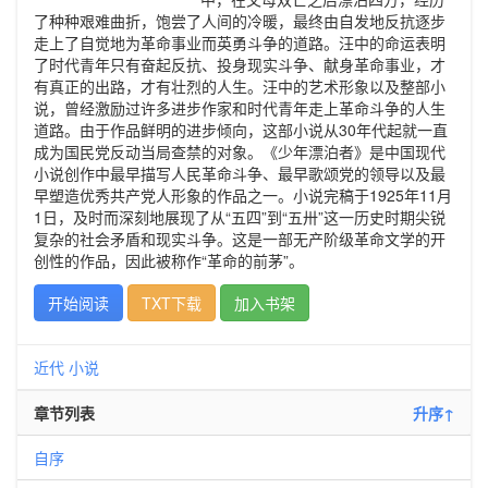
了种种艰难曲折，饱尝了人间的冷暖，最终由自发地反抗逐步
走上了自觉地为革命事业而英勇斗争的道路。汪中的命运表明
了时代青年只有奋起反抗、投身现实斗争、献身革命事业，才
有真正的出路，才有壮烈的人生。汪中的艺术形象以及整部小
说，曾经激励过许多进步作家和时代青年走上革命斗争的人生
道路。由于作品鲜明的进步倾向，这部小说从30年代起就一直
成为国民党反动当局查禁的对象。《少年漂泊者》是中国现代
小说创作中最早描写人民革命斗争、最早歌颂党的领导以及最
早塑造优秀共产党人形象的作品之一。小说完稿于1925年11月
1日，及时而深刻地展现了从“五四”到“五卅”这一历史时期尖锐
复杂的社会矛盾和现实斗争。这是一部无产阶级革命文学的开
创性的作品，因此被称作“革命的前茅”。
开始阅读
TXT下载
加入书架
近代
小说
章节列表
升序↑
自序