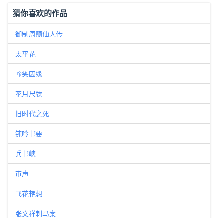
猜你喜欢的作品
御制周颠仙人传
太平花
啼笑因缘
花月尺牍
旧时代之死
钝吟书要
兵书峡
市声
飞花艳想
张文祥刺马案