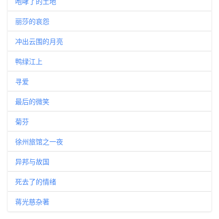
咆哮了的土地
丽莎的哀怨
冲出云围的月亮
鸭绿江上
寻爱
最后的微笑
菊芬
徐州旅馆之一夜
异邦与故国
死去了的情绪
蒋光慈杂著