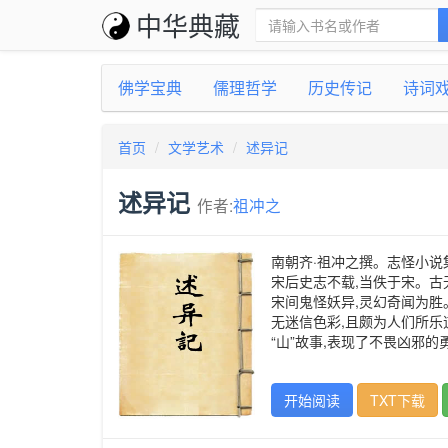
中华典藏
佛学宝典
儒理哲学
历史传记
诗词
首页
文学艺术
述异记
述异记
作者:
祖冲之
南朝齐·祖冲之撰。志怪小说
宋后史志不载,当佚于宋。古
宋间鬼怪妖异,灵幻奇闻为胜
无迷信色彩,且颇为人们所乐
“山”故事,表现了不畏凶邪的
开始阅读
TXT下载