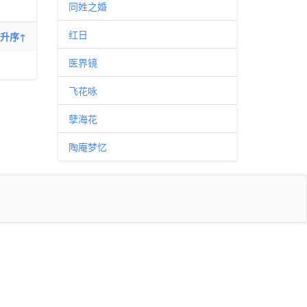
同姓之婚
红日
升序↑
医界镜
飞花咏
孽海花
陶庵梦忆