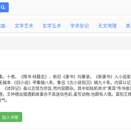
戏曲
文学艺术
玄学五术
学术杂记
天文地理
类
集。十卷。《隋书·经籍志》、新旧《唐书》均著录。《新唐书》入小说家
无辑本,《旧小说》甲集辑八条。鲁迅《古小说钩沉》辑九十条。内容以记
。《述异记》虽以志怪为宗旨,然内容颇杂。其中如陆机命犬“黄耳”传书故
道。王仲德出猎遇鹤故事亦不具迷信色彩,虽写动物,也颇有人情。富阳王
勇气。
加入书架