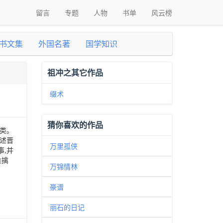
留言
专题
人物
书单
风云榜
书文集
外国名著
国学知识
祖冲之其它作品
缀术
猜你喜欢的作品
类。
述晋
万里孤侠
事,并
姓擒
万锦情林
豪谱
丽石的日记