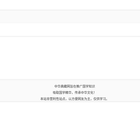
中华典藏网旨在推广国学知识
吸取国学精华，传承中华文化！
本站非营利性站点，以方便网友为主，仅供学习。