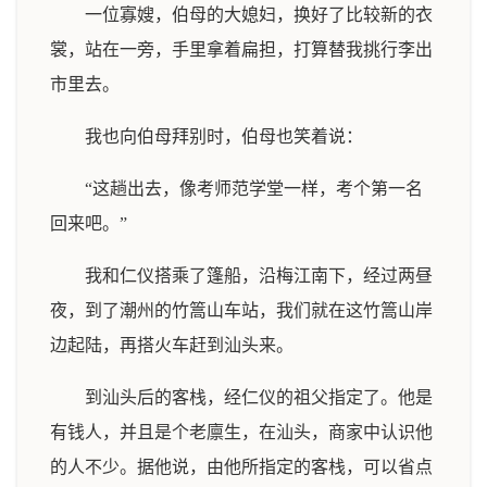
一位寡嫂，伯母的大媳妇，换好了比较新的衣
裳，站在一旁，手里拿着扁担，打算替我挑行李出
市里去。
我也向伯母拜别时，伯母也笑着说：
“这趟出去，像考师范学堂一样，考个第一名
回来吧。”
我和仁仪搭乘了篷船，沿梅江南下，经过两昼
夜，到了潮州的竹篙山车站，我们就在这竹篙山岸
边起陆，再搭火车赶到汕头来。
到汕头后的客栈，经仁仪的祖父指定了。他是
有钱人，并且是个老廪生，在汕头，商家中认识他
的人不少。据他说，由他所指定的客栈，可以省点