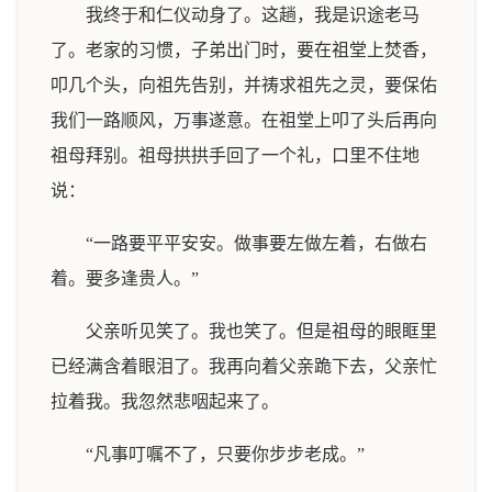
我终于和仁仪动身了。这趟，我是识途老马
了。老家的习惯，子弟出门时，要在祖堂上焚香，
叩几个头，向祖先告别，并祷求祖先之灵，要保佑
我们一路顺风，万事遂意。在祖堂上叩了头后再向
祖母拜别。祖母拱拱手回了一个礼，口里不住地
说：
“一路要平平安安。做事要左做左着，右做右
着。要多逢贵人。”
父亲听见笑了。我也笑了。但是祖母的眼眶里
已经满含着眼泪了。我再向着父亲跪下去，父亲忙
拉着我。我忽然悲咽起来了。
“凡事叮嘱不了，只要你步步老成。”