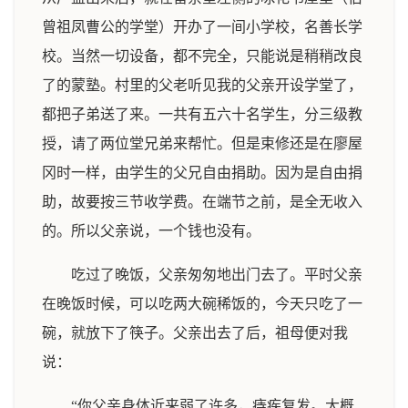
曾祖凤曹公的学堂）开办了一间小学校，名善长学
校。当然一切设备，都不完全，只能说是稍稍改良
了的蒙塾。村里的父老听见我的父亲开设学堂了，
都把子弟送了来。一共有五六十名学生，分三级教
授，请了两位堂兄弟来帮忙。但是束修还是在廖屋
冈时一样，由学生的父兄自由捐助。因为是自由捐
助，故要按三节收学费。在端节之前，是全无收入
的。所以父亲说，一个钱也没有。
吃过了晚饭，父亲匆匆地出门去了。平时父亲
在晚饭时候，可以吃两大碗稀饭的，今天只吃了一
碗，就放下了筷子。父亲出去了后，祖母便对我
说：
“你父亲身体近来弱了许多，痔疾复发。大概