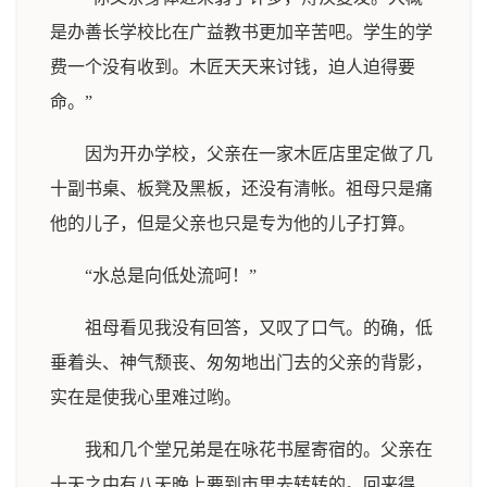
是办善长学校比在广益教书更加辛苦吧。学生的学
费一个没有收到。木匠天天来讨钱，迫人迫得要
命。”
因为开办学校，父亲在一家木匠店里定做了几
十副书桌、板凳及黑板，还没有清帐。祖母只是痛
他的儿子，但是父亲也只是专为他的儿子打算。
“水总是向低处流呵！”
祖母看见我没有回答，又叹了口气。的确，低
垂着头、神气颓丧、匆匆地出门去的父亲的背影，
实在是使我心里难过哟。
我和几个堂兄弟是在咏花书屋寄宿的。父亲在
十天之中有八天晚上要到市里去转转的。回来得