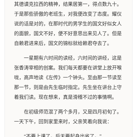
其德谟克拉西的精神，结果居第一，得点数九十。
于是那些骄傲的老班生，对我便改变了态度。耀仪
说的话是对的，在那时代的男学生的国文好似女人
的面貌，国文不好，便不好意思出来见人了。但是
自赖君进来后，国文的锦标就给赖君夺去了。
一星期有六时间的读经，六时间的讲经，这是
张香涛宰相的创案。我们每天都要在讲堂上放开喉
咙，高声地读《左传》一个钟头。至由那一节读至
那一节，则是由先生临时指定。先生坐在讲台上守
着我们读。现在想来，真是滑稽不过的事情啊。
在初级师范混了两个多月，又是四月初旬了。
一天下午，回到家里来时，父亲笑着向我说：
“不要上课了。后天要起身出省了。”