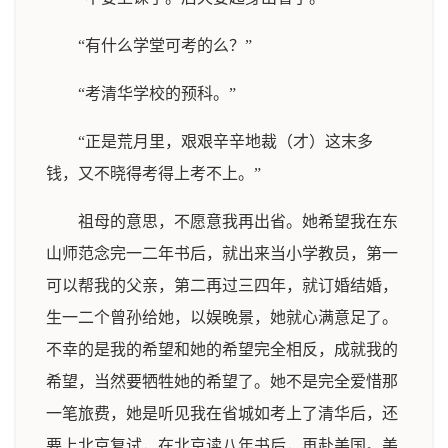
“有什么学堂可考的么？”
“考清华学校的预科。”
“正是荒月里，艰艰辛辛地裁（才）这末多
钱，又不晓得考得上考不上。”
祖母的意思，不愿意我再出省。她希望我在东
山师范念完一二年书后，就出来当小学教员，第一
可以帮我的父亲，第二再过三四年，就订婚结婚，
生一二个曾孙给她，以娱晚景，她就心满意足了。
不幸的是我的希望和她的希望完全相反，成就我的
希望，当然要牺牲她的希望了。她不是完全爱惜那
一笔旅费，她是听见我在省城如考上了清华后，还
要上北京复试，在北京读八年书后，再赴美国。美