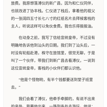
旅费。我原想落溥仪的新广昌，因为和仁仪同伴，
也就改进了协丰栈。仁仪进了栈后，拿着他的祖父
的一张阔四五寸长七八寸的红纸名片去拜候客栈的
主人，听说这样可以免伙食费。我也乐得揩揩油。
在动身之前，我写了信给宣统皇帝，不过没有
明确地告诉他到汕头的日期。我们到了汕头后，一
时没有轮船赴港，株守在旅馆里，很觉无聊，于是
叫了一个伙伴，带我们到新广昌去看溥仪，一说到
这位宣统皇帝，客栈的小伙伴们都认识他。
“他是个怪物哟，有半个钱都要送到堂子班里
去。”
我们会着了溥仪，他牵手牵脚的，有说不出来
的亲热。我要他出来，一路到各处去游玩。他说：