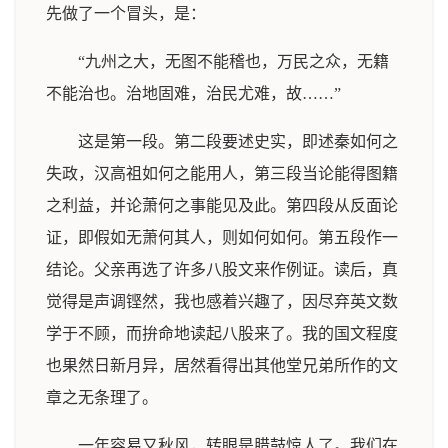
先做了一个冒头，是：
“九州之大，无图不能稽也，万民之众，无籍
不能治也。治地固难，治民尤难，故……”
这是第一段。第二段要述史实，即述秦如何之
失政，汉高祖如何之能用人，第三段当论能得图籍
之利益，并论萧何之事能见及此。第四段从反面论
证，即假如无萧何其人，则如何如何。第五段作一
结论。父亲再选了许多八股文来作例证。读后，真
觉得是声调铿然，我也感着兴趣了，因尽弃英文数
学于不顾，而拚命地读起八股来了。我的国文程度
也果然日新月异，居然看得出其他堂兄弟所作的文
章之无条理了。
一年容易又秋风，转眼是腊鼓惊人了。我们在