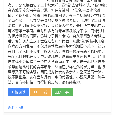
考，于是东筹西借了二十块大洋，送“我”去省城考试，“我”为能
在省城学校念书兴奋异常。但在复试时，“我”被一篇史论难
倒，名落孙山，怀着沮丧的心情回乡，在一个初级师范学校混
了两个多月。后来又去参加清华学校的考试，并取得了复试的
资格，但因家中久不寄钱，只得替人代考，最后决定安心在高
等巡警学堂学习。当时许多有为青年积极献身革命，而“我”则
为保持世家的门面，仍醉心于科举考试。自从顶替别人考试之
后，便知道人立足于世应准备几个假面，从此“我”的精神开始
向病态方向发展，不仅对蓬勃发展的革命高潮漠不关心，还仍
在自己个人的小天地里怨天尤人，真象一颗没有轨道的暗星，
完全无目的地在天空中乱碰乱撞，过着醉生梦死的生活。这部
自传体小说塑造了一个在大革命动荡年月里，仍一心只求自身
荣华而远离时代的青年形象，然而在那样动荡的岁月里，他的
理想又不可能实现，因而成为社会的多余人，整天愁眉苦脸，
找不到出路，这在当时具有一定的代表性。小说采用第一称手
法，富有抒情性，写得情真意切，很有感染力。
开始阅读
TXT下载
加入书架
近代
小说