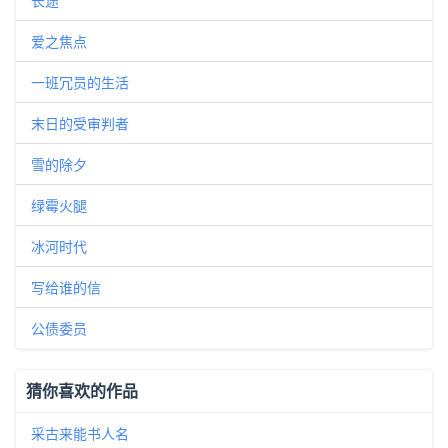
长途
爱之焦点
一班冗员的生活
末日的受审判者
雪的除夕
绿霉火腿
冰河时代
写给谁的信
公债委员
猜你喜欢的作品
采古来能书人名