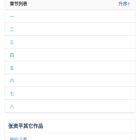
章节列表
升序↑
一
二
三
四
五
六
七
八
张资平其它作品
梅岭之春