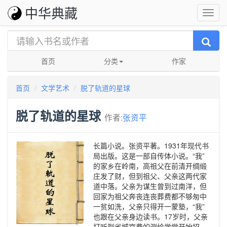
中华典藏
首页
分类
作家
首页
文学艺术
脱了轨道的星球
脱了轨道的星球
作者:
张资平
长篇小说。张资平著。1931年现代书
局出版。这是一部自传体小说。“我”
的家乡在岭南，高祖父在前清开绸缎
庄发了财，但到祖父、父亲这两代家
道中落。父亲为谋生曾到过南洋，但
回家为祖父奔丧连丧葬费都不够匆中
一贫如洗，父亲只得开一蒙塾，“我”
也跟在父亲身边读书。17岁时，父亲
打听到省城官费的测绘学堂开始招