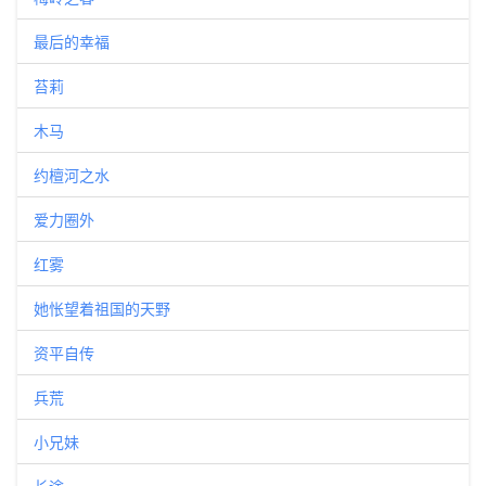
最后的幸福
苔莉
木马
约檀河之水
爱力圈外
红雾
她怅望着祖国的天野
资平自传
兵荒
小兄妹