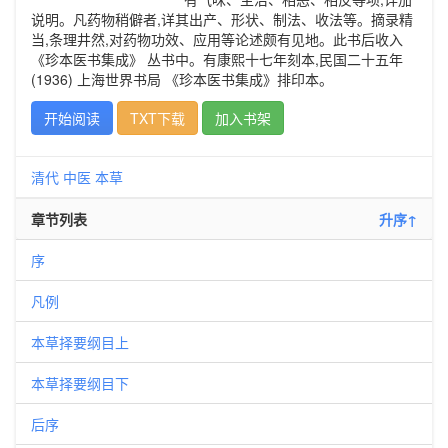
说明。凡药物稍僻者,详其出产、形状、制法、收法等。摘录精
当,条理井然,对药物功效、应用等论述颇有见地。此书后收入
《珍本医书集成》 丛书中。有康熙十七年刻本,民国二十五年
(1936) 上海世界书局 《珍本医书集成》排印本。
开始阅读
TXT下载
加入书架
清代
中医
本草
章节列表
升序↑
序
凡例
本草择要纲目上
本草择要纲目下
后序