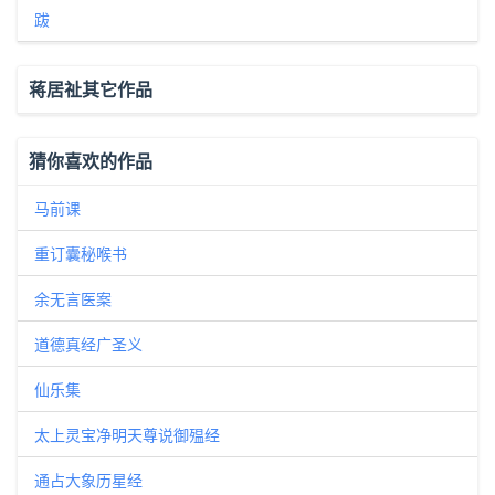
跋
蒋居祉其它作品
猜你喜欢的作品
马前课
重订囊秘喉书
余无言医案
道德真经广圣义
仙乐集
太上灵宝净明天尊说御殟经
通占大象历星经