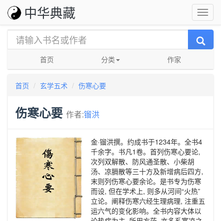
中华典藏
首页
分类
作家
首页
玄学五术
伤寒心要
伤寒心要
作者:
镏洪
金·镏洪撰。约成书于1234年。全书4
千余字。书凡1卷。首列伤寒心要论,
次列双解散、防风通圣散、小柴胡
汤、凉膈散等三十方及新增病后四方,
末则列伤寒心要余论。是书专为伤寒
而设, 但在学术上, 则多从河间“火热”
立论。阐释伤寒六经生理病理, 注重五
运六气的变化影响。全书内容大体以
论热病为主, 所用方药, 亦多系寒凉之