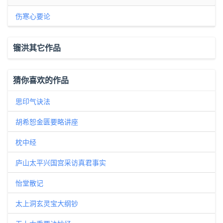
伤寒心要论
镏洪其它作品
猜你喜欢的作品
思印气诀法
胡希恕金匮要略讲座
枕中经
庐山太平兴国宫采访真君事实
怡堂散记
太上洞玄灵宝大纲钞