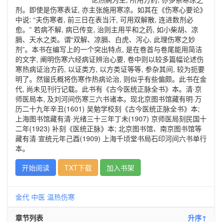
剂。即使是伤寒表证, 亦主张施用寒凉。如其在《伤寒心要论》
中说: “夫伤寒者, 前三日在表当汗, 可用双解散, 连进数剂必
愈。” 若病不解, 病已传变, 治则主用平和之药, 如小柴胡、凉
膈、天水之类。谓“双解、凉膈、白虎、泻心, 此理伤寒之妙
剂”。本书在编写上的一个突出特点, 是在卷首与卷尾能用简洁
的文字, 阐明伤寒六经病证辨治心要, 卷中则以较多篇幅论述伤
寒热病证治方药, 以证类方, 以方类证等等, 参杂其间, 较为扼要
明了。然镏氏概将伤寒作热病论治, 则似乎有些偏颇。此书在金
代, 尚未见刊行记载。此书有《古今医统正脉全书》本。清·京
师医局本, 及刘河间伤寒三六书诸本。现北京图书馆藏有明·万
历二十九年辛丑(1601) 吴勉学校刻《古今医统正脉全书》本;
上海图书馆藏有清·光绪三十三年丁未(1907) 京师医局刻民国十
二年(1923) 补刻《医统正脉》本; 北京图书馆、南京图书馆等
藏有清·宣统元年己酉(1909) 上海千顷堂书局石印河间六书单行
本。
开始阅读
TXT下载
加入书架
金代
中医
温热伤寒
章节列表
升序↑