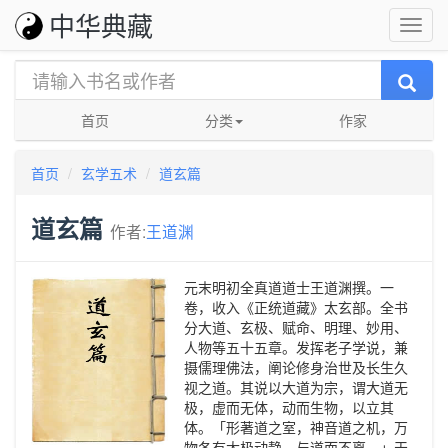
中华典藏
首页
分类
作家
首页
玄学五术
道玄篇
道玄篇
作者:
王道渊
元末明初全真道道士王道渊撰。一
卷，收入《正统道藏》太玄部。全书
分大道、玄极、赋命、明理、妙用、
人物等五十五章。发挥老子学说，兼
摄儒理佛法，阐论修身治世及长生久
视之道。其说以大道为宗，谓大道无
极，虚而无体，动而生物，以立其
体。「形著道之室，神音道之机，万
物各有太极动静，与道而不离。」天