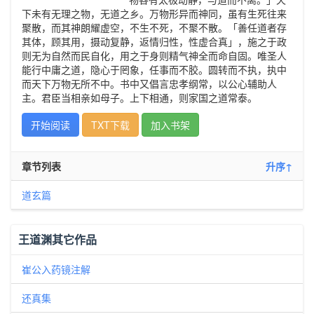
下未有无理之物，无道之乡。万物形异而神同，虽有生死往来
聚散，而其神朗耀虚空，不生不死，不聚不散。「善任道者存
其体，顾其用，摄动复静，返情归性，性虚合真」，施之于政
则无为自然而民自化，用之于身则精气神全而命自固。唯圣人
能行中庸之道，隐心于罔象，任事而不胶。圆转而不执，执中
而天下万物无所不中。书中又倡言忠孝纲常，以公心辅助人
主。君臣当相亲如母子。上下相通，则家国之道常泰。
开始阅读
TXT下载
加入书架
章节列表
升序↑
道玄篇
王道渊其它作品
崔公入药镜注解
还真集