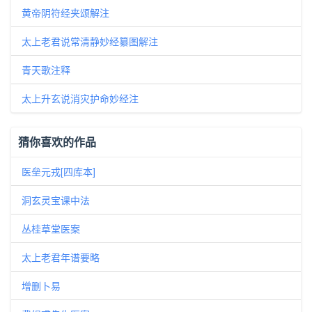
黄帝阴符经夹颂解注
太上老君说常清静妙经纂图解注
青天歌注释
太上升玄说消灾护命妙经注
猜你喜欢的作品
医垒元戎[四库本]
洞玄灵宝课中法
丛桂草堂医案
太上老君年谱要略
增删卜易