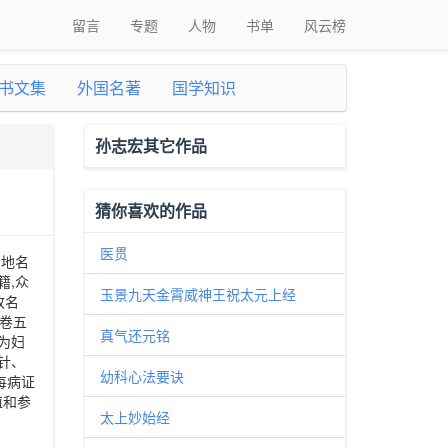
留言
专题
人物
书单
风云榜
书文集
外国名著
国学知识
孙志宏其它作品
猜你喜欢的作品
医贯
当地名
籍,众
玉景九天金霄威神王祝太元上经
故名
至卷五
真气还元铭
为妇
针、
幼科心法要诀
每病证
值和参
太上妙始经