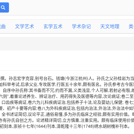
戏曲
文学艺术
玄学五术
学术杂记
天文地理
类
)撰。孙志宏字克容,别号台石。钱塘(今浙江杭州)人。孙氏之父孙桂岩为
加科举考试,后承父业,专攻医学,行医五十余年,颇有医名。孙氏参考古今医
自序中孙氏称:其书备而不冗,约而不漏,义类浅显,个人可解,若射必有彀,
六则”,着重论述养生、辨证治疗、用药得失及医德等内容,次论病证;卷二
口齿疾等病证,卷六为儿科疾病证治,包括养子十法,论及婴幼儿保健; 卷七
要、初产十要等内容;卷八为外科疾病证治,包括内治法,外治法,外治法中如
全书述证简切,议论平正,通俗易懂,多为孙氏临床之经验,颇有实用价值。
亦有孙氏自创之方。论述精详简切,立方慎重,注重实用。颇有临床使用价
 初刻本,崇祯十七年(1644)刊本,清乾隆十三年(1748)绣水胡树槐补刊本。