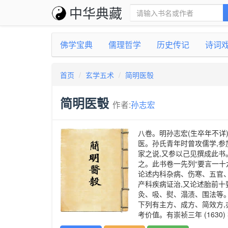
中华典藏
佛学宝典
儒理哲学
历史传记
诗词
首页
玄学五术
简明医彀
简明医彀
作者:
孙志宏
八卷。明孙志宏(生卒年不详
医。孙氏青年时曾攻儒学,参
家之说,又参以己见撰成此书。
之。此书卷一先列“要言一十
论述内科杂病、伤寒、五官、
产科疾病证治,又论述胎前十
灸、吸、熨、溻渍、围法等。
下列有主方、成方、简效方,
考价值。有崇祯三年 (1630)