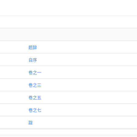
题辞
自序
卷之一
卷之三
卷之五
卷之七
跋