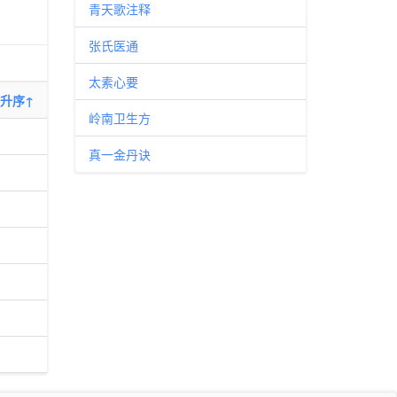
青天歌注释
张氏医通
太素心要
升序↑
岭南卫生方
真一金丹诀