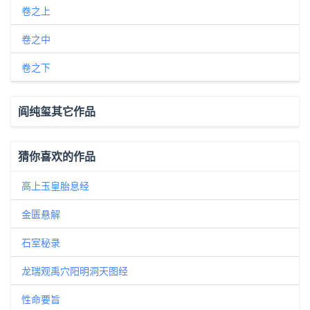
卷之上
卷之中
卷之下
阎纯玺其它作品
猜你喜欢的作品
高上玉皇胎息经
金匮悬解
石室秘录
龙瑞观禹穴阳明洞天图经
性命要旨