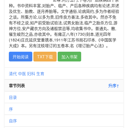
种。书中资料丰富,对胎产、临产、产后各种疾病均有论述,并述
及优生、胎教、逐月养胎等。文字通俗,论病简约,多为作者经验
之谈。所集方论,以多为贵,旧传良方善法,多收其中。然亦不免
有不经之说,如产前受胎试验法,试男女胎法,临产之胎杀方位,游
神方位,安产藏衣方向及诸般禁忌等,均收集书中。普通丸、散,
催生峻烈之品,亦收其中。有雍正八年(1730)刻本,道光四年
(1824)庄氏延庆堂重镌本,1911年江苏书局石印本,《中国医学
大成》本。另有沈棪增订的五卷本,名《增订胎产心法》。
开始阅读
TXT下载
加入书架
清代
中医
妇科
生育
章节列表
升序↑
目录
序
自序