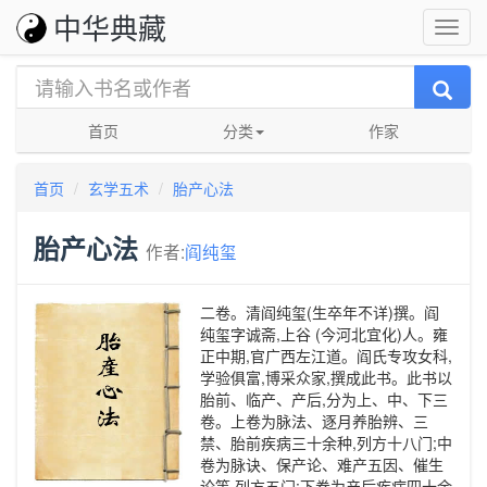
中华典藏
首页
分类
作家
首页
玄学五术
胎产心法
胎产心法
作者:
阎纯玺
二卷。清阎纯玺(生卒年不详)撰。阎
纯玺字诚斋,上谷 (今河北宜化)人。雍
正中期,官广西左江道。阎氏专攻女科,
学验俱富,博采众家,撰成此书。此书以
胎前、临产、产后,分为上、中、下三
卷。上卷为脉法、逐月养胎辨、三
禁、胎前疾病三十余种,列方十八门;中
卷为脉诀、保产论、难产五因、催生
论等,列方五门;下卷为产后疾病四十余