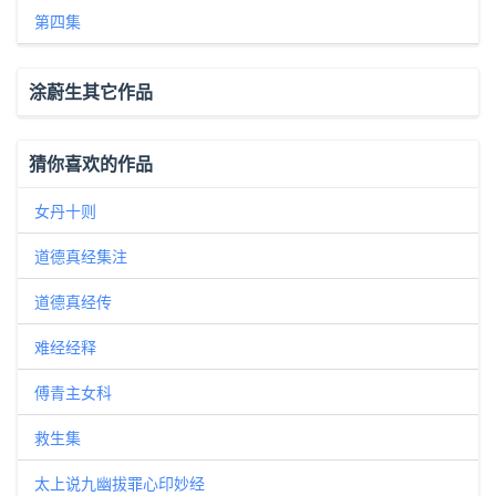
第四集
涂蔚生其它作品
猜你喜欢的作品
女丹十则
道德真经集注
道德真经传
难经经释
傅青主女科
救生集
太上说九幽拔罪心印妙经