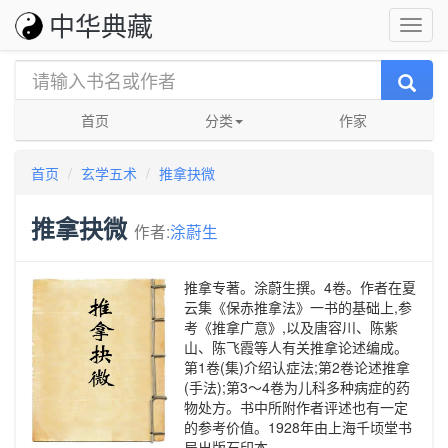
中华典藏
首页
分类
作家
首页
玄学五术
推拿抉微
推拿抉微
作者:
涂蔚生
推拿专著。涂蔚生撰。4卷。作者在夏
云集《保赤推拿法》一书的基础上,参
考《推拿广意》,以及唐容川、陈紫
山、陈飞霞等人有关推拿论述编成。
第1卷(集)介绍认症法;第2卷论述推拿
(手法);第3～4卷为儿科多种病症的药
物处方。书中所附作者评述也有一定
的参考价值。1928年由上海千顷堂书
局出版石印本。