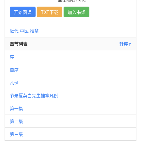
开始阅读
TXT下载
加入书架
近代
中医
推拿
章节列表
升序↑
序
自序
凡例
节录夏英白先生推拿凡例
第一集
第二集
第三集