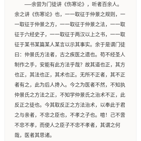
──余尝为门徒讲《伤寒论》，听者百余人。
余之讲《伤寒论》也，一一取征于仲景之规则，一
一取征于仲景之方，一一取征于仲景之法，一一取
征于六经史子，一一取征于两汉以上之书，一一取
征于某书某篇某人某言以示其事实。余于是谓门徒
曰：仲景氏方法者，古之疾医之遗也。苟不经圣人
制作之手，安能有此方法乎哉？故其道也正，其方
也正，其法也正，其术也正。无所不正者，其不正
者有之，此为后人搀入。今之为医者不然，不知执
仲景氏之方法之正，不知学仲景氏之治术不正，此
反正之徒也。今其取反正之方法治术，以奉此于君
之与亲者，不忠之臣也，不孝之子也。噫！己不啻
不忠不孝，而使人之臣子不忠不孝者，其谓之何
哉，医者其思诸。