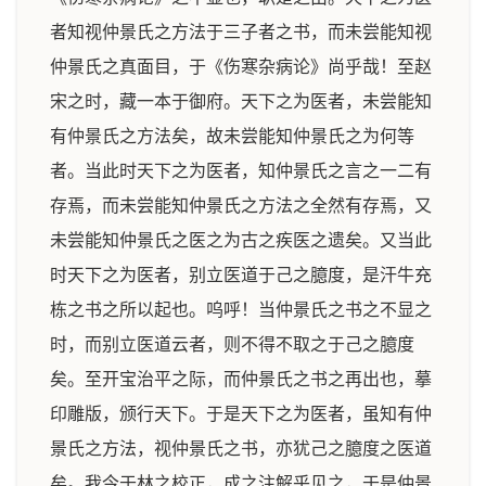
者知视仲景氏之方法于三子者之书，而未尝能知视
仲景氏之真面目，于《伤寒杂病论》尚乎哉！至赵
宋之时，藏一本于御府。天下之为医者，未尝能知
有仲景氏之方法矣，故未尝能知仲景氏之为何等
者。当此时天下之为医者，知仲景氏之言之一二有
存焉，而未尝能知仲景氏之方法之全然有存焉，又
未尝能知仲景氏之医之为古之疾医之遗矣。又当此
时天下之为医者，别立医道于己之臆度，是汗牛充
栋之书之所以起也。呜呼！当仲景氏之书之不显之
时，而别立医道云者，则不得不取之于己之臆度
矣。至开宝治平之际，而仲景氏之书之再出也，摹
印雕版，颁行天下。于是天下之为医者，虽知有仲
景氏之方法，视仲景氏之书，亦犹己之臆度之医道
矣。我今于林之校正，成之注解乎见之，于是仲景