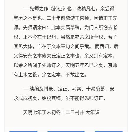
──先师之作《药征》也，改稿凡七，余尝得
宝历之本是也。二十年前斋游于京师，因请正于先
师。先师谓余曰：此本实属草稿，为门人所窃去者
也，正本今在于纪州，虽然是亦余之所草也，吾子
宜见大体，岂在于文本章句之间乎哉。 而西归，后
又得安永之本修夫氏定正之本也，余又别有定本，
以余之所闻于先师订之。天明五年乙巳之夏，京师
有上木之役，余之定本，不敢出之。
──续编及附录、定正、考索、十易裘葛，安
永戊戌初夏，始脱其稿。虽不能得先师订正，
天明七年丁未初冬十二日村井 大年识