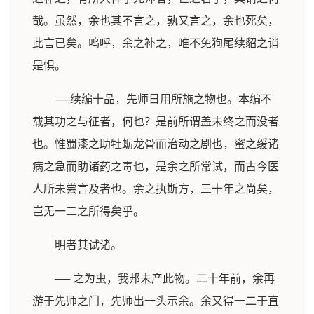
哉。虽然，余也其不言之，孰又言之，余也死矣，
此言已矣。呜呼，余之补之，唯不免狗尾续貂之诮
是惧。
──续编十品，先师日用所施之物也。本编不
载其功之与征者，何也？是前所谓盖未终之而没者
也。惟蜀漆之助牡蛎龙骨而治动之剧也，蜜之缓诸
病之急而助诸药之毒也，是余之所常试，而古今医
人所未尝言及者也。余之执斯方，三十年之尚矣，
岂无一二之所得矣乎。
明者其试诸。
── 之为虫，我邦未产此物。二十年前，余再
游于先师之门，先师出一头示余。余又得一二于直