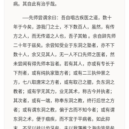
病。其自此有治乎哉。
──先师尝谓余曰：吾自唱古疾医之道，数十
年于今矣，游我门之士，不下数百人，虽然，有传
方之人，而无传道之人也，吾子其勉 。余自辞先师
二十年于兹矣。余尝知受业于东洞之塾者，亦不下
数十人，余又见其人，无一人不口先师之医者，然
未尝闻有得先师本旨者。若有其人，亦或有专长于
下剂者，或有纯执家塾方者；或有二三执仲景之
方，七八取唐宋之方者，或有取己之臆，负东洞之
教者；或有学无其力，业无其术，称古今并执者；
其次者，或有一端，称奉东洞之教，终行后世之方
者；或有谓东洞之教，偏于古而不知今者；或有谓
东洞之术，便于痼疾，而不宜于平病者。如此抑
末，不足以挂以齿牙矣。夫以我藩推之海内皆是矣