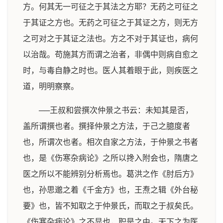
方。何其无一可征之于其法之方耶？无药之可征之
于其证之方也。无药之可征之于其证之方，则无方
之可对之于其证之法也。方之不对于其证也，病何
以治哉。苟施其方而谓之治者，非偶中则病自愈之
时，与毒自静之时也。医人其着眼于此，则疾医之
道，明明察察。
──王叔和尝撰次仲景之书云：未知其是否，
盖所谓撰也者。撰择仲景之方法，于己之臆度者
也，所谓次也者。相次自家之方法，于仲景之书者
也，是《伤寒杂病论》之所以搀入附会也，隋唐之
医之所以不能辨别分析焉也。葛洪之作《肘后方》
也，孙思邈之着《千金方》也，王焘之辑《外台秘
要》也，皆不知取之于仲景氏，而取之于叔矣氏。
《伤寒杂病论》之不显也，职是之由。天下之为医