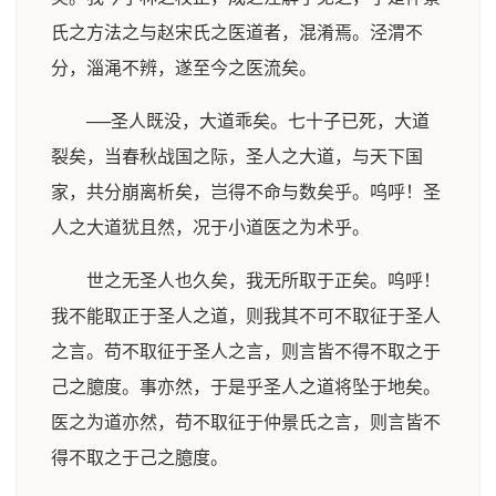
氏之方法之与赵宋氏之医道者，混淆焉。泾渭不
分，淄渑不辨，遂至今之医流矣。
──圣人既没，大道乖矣。七十子已死，大道
裂矣，当春秋战国之际，圣人之大道，与天下国
家，共分崩离析矣，岂得不命与数矣乎。呜呼！圣
人之大道犹且然，况于小道医之为术乎。
世之无圣人也久矣，我无所取于正矣。呜呼！
我不能取正于圣人之道，则我其不可不取征于圣人
之言。苟不取征于圣人之言，则言皆不得不取之于
己之臆度。事亦然，于是乎圣人之道将坠于地矣。
医之为道亦然，苟不取征于仲景氏之言，则言皆不
得不取之于己之臆度。