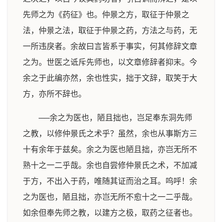
先师之为《药征》也。仲景之方，取征于仲景之
法，仲景之法，取征于仲景之药，方法之与药，无
一所违戾者。余故曰言皆系于事实，何其修辞文章
之为。世医之诋斥先师也，以文章修辞者抑末。今
余之于此编亦然，余也性实，拙于文辞，取笑于大
方，亦所不辞也。
──余之为医也，陋且拙也，岂足奉东洞先师
之教，以修仲景氏之术乎？虽然，余也从事斯方三
十有余年于兹矣。余之为医也陋且拙，亦岂无所不
熟十之一二乎哉。余也自尝修仲景氏之术，不加减
于方，不出入于药，唯随其证而治之耳。呜呼！余
之为医也，陋且拙，亦岂无所不愈十之一二乎哉。
如余但奉先师之教，以建方之极，取药之征者也。