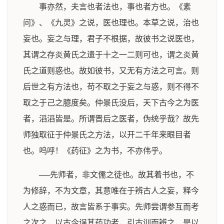
事亦然，夫言也者法也，事也者方也。《素
问》、《九灵》之说，医也理也。本草之说，治也
妄也。妄之与理，君子不根据，故彼书之说医也，
其谓之存炎黄氏之遗于十之一二则可也，谓之炎黄
氏之道则惑也。故如彼书，又无有方法之可言。则
后世之有方法也，苟不取之于妄之与惑，则不得不
取之于己之臆度矣。仲景氏没后，天下古今之为医
者，滔滔皆是。所谓晋后之医者，伪统乎哉？故先
师独取征于仲景氏之方法，以开二千年来眼目者
也。呜呼！《药征》之为书，不亦伟乎。
──先师者，非文儒之徒也。故其着书也，不
为修辞，不为文章，其意唯在于辨古人之妄，释今
人之惑而已，故言皆系于事实。先师尝谓参互而考
之次之，以古今误其药功者，引古训而辨之，是以