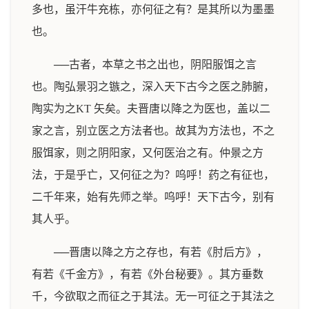
多也，虽汗牛充栋，亦何征之有？是其所以为墨墨
也。
──古者，本草之书之出也，阴阳服饵之言
也。陶弘景羽之镞之，深入天下古今之医之肺腑，
陶实为之KT 矢矣。夫晋唐以降之为医也，盖以二
家之言，别立医之方法者也。故其为方法也，不之
服饵家，则之阴阳家，又何医治之有。仲景之方
法，于是乎亡，又何征之为？呜呼！药之有征也，
二千年来，始有先师之举。呜呼！天下古今，别有
其人乎。
──晋唐以降之方之存也，有若《肘后方》，
有若《千金方》，有若《外台秘要》。其方垂数
千，今欲取之而征之于其法。无一可征之于其法之