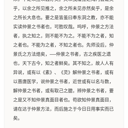
乎，以余之所见推之，余之所未见亦然矣乎，是余
之所长大息也。要之是皆虽曰奉东洞之教，亦不能
实读仲景之书者也，可胜叹哉。呜呼，仲景之方法
者，执之知之，则不能不为之。不能不为之者，知
之者也。不能为之者，不知之者也。先师没后，仲
景氏之方法熄矣，──仲景之书者，古之疾医之遗
也，天下古今，知之者鲜矣。其不知之，故人人有
异说，或有以《素》、《灵》解仲景之书者，或有
以晋唐医学，说仲景之书者，近世或有以名与数，
解仲景之书者，或有取己之臆，辨仲景之书者，要
之是又不知仲景真面目者也。苟欲知仲景真面目，
请在达于仲景方法，而后施之于今日日用事实而已
矣。