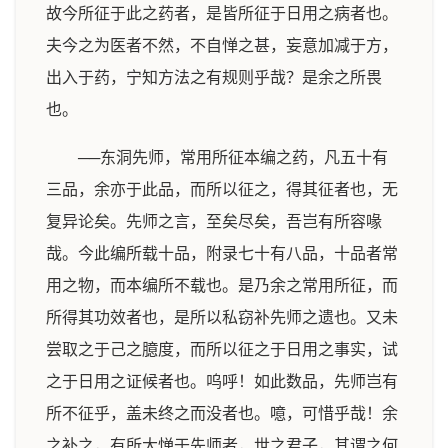
故今所征于此之药者，是皆所征于日用之病者也。
夫今之为医者不然，不自惮之甚，妄意加减于方，
出入于药，宁知方法之有规则乎哉？是余之所畏
也。
──东洞先师，常用所征本编之药，凡五十有
三品，余亦于此品，而所以征之，得其征者也，无
复异论矣。先师之言，至矣尽矣，吾岂有所容喙
哉。今此编所载十品，附录七十有八品，十品者常
用之物，而本编所不载也。是乃余之常用所征，而
所得其功效者也，是所以私窃补先师之遗也。又未
尝取之于己之臆度，而所以征之于日用之事实，试
之于日用之证候者也。呜呼！如此数品，先师岂有
所不征乎，盖未终之而没者也。噫，可惜乎哉！余
之补之，有所大惮于先师者，世之君子，其谓之何