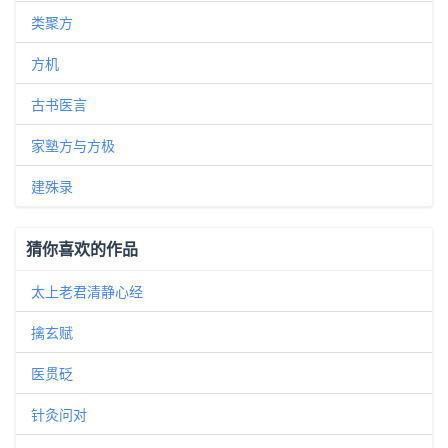
类聚方
方机
古书医言
家塾方与方极
建殊录
猜你喜欢的作品
太上老君清静心经
擒玄赋
医贯砭
针灸问对