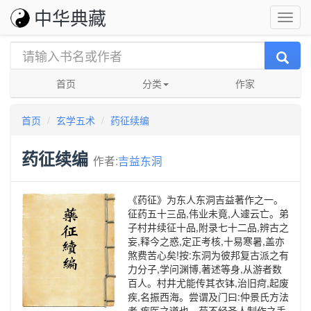
中华典藏
首页
分类
作家
首页
玄学五术
药征续编
药征续编
作者:
吉益东洞
《药征》为东人东洞吉益著作之一。
征药五十三品,伟业未竟,人遽云亡。弟
子村井续征十品,附录七十二品,辨古之
妄,释今之惑,定正考核,十易寒暑,盖亦
煞费苦心矣!按:东洞为彼邦复古派之有
力分子,学问渊博,著述等身,从游者数
百人。村井尤能传其衣钵,治旧疴,起废
疾,名振西海。尝谓及门曰:仲景氏方法
者,疾医之道也。苟不经圣人制作之手,