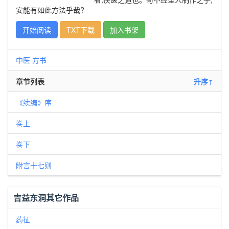
安能有如此方法乎哉?
开始阅读
TXT下载
加入书架
中医
方书
章节列表
升序↑
《续编》序
卷上
卷下
附言十七则
吉益东洞其它作品
药征