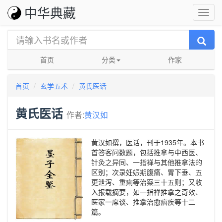
中华典藏
首页
分类
作家
首页
玄学五术
黄氏医话
黄氏医话
作者:
黄汉如
黄汉如撰，医话，刊于1935年。本书
首答客问数题，包括推拿与中西医、
针灸之异同、一指禅与其他推拿法的
区别；次录妊娠期腹痛、胃下垂、五
更泄泻、重痢等治案三十五则；又收
入报载摘要，如一指禅推拿之奇效、
医家一席谈、推拿治愈痼疾等十二
篇。