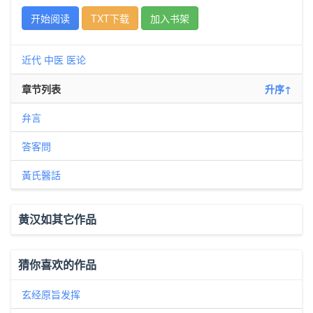
开始阅读
TXT下载
加入书架
近代
中医
医论
章节列表
升序↑
弁言
答客問
黃氏醫話
黄汉如其它作品
猜你喜欢的作品
玄经原旨发挥