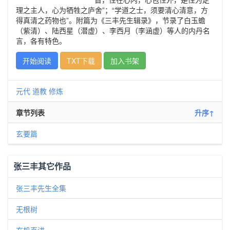
理之主人，心为牺牲之庐舍”；“学道之士，须要清心清意，方
得真清之药物也”。附篇为《三丰先生辑录》，节录了白玉蟾
（紫清）、陆西星（潜虚）、李西月（李涵虚）等人的内丹名
言，各有特色。
开始阅读
TXT下载
加入书架
元代
道教
修炼
章节列表
升序↑
玄要篇
张三丰其它作品
张三丰先生全集
无根树