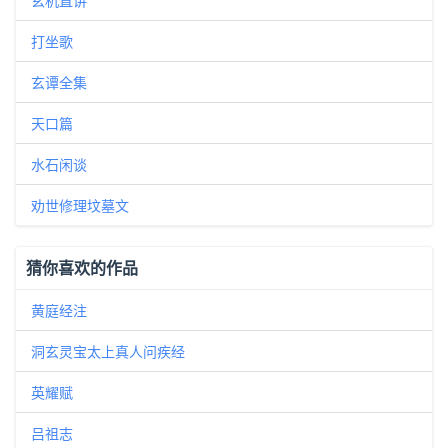
玄机直讲
打坐歌
玄谭全集
天口篇
水石闲谈
劝世修理坟墓文
猜你喜欢的作品
黄庭经注
洞玄灵宝太上真人问疾经
英耀赋
吕祖志