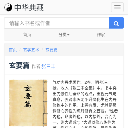
中华典藏
首页
分类
作家
首页
玄学五术
玄要篇
玄要篇
作者:
张三丰
气功内丹术著作。2卷。明·张三丰
撰。收入《张三丰全集》中。书中突
出先修性后全命的观点，重视元气与
真息，强调水火阴阳升降化生在内丹
修练中的作用。上卷有发，尤其是强
调修心养性为练丹修真之首要。“性者
内也，命者外也，以内接外，合而为
一，则大道成”；“大道以修心炼性为
首，性在心内，心包性外，是性为定